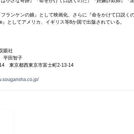
ては小さな奇跡』『命をかけて口説くのだ』『妊娠詐欺師』『
『フランケンの娘』として映画化、さらに『命をかけて口説く
ll for Love』としてアメリカ、イギリス等8か国で出版されている。
双眼社
 平田智子
014 東京都西東京市富士町2-13-14
w.sougansha.co.jp/