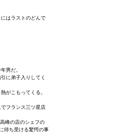
らにはラストのどんで
中年男だ。
強引に弟子入りしてく
も熱がこもってくる。
んでフランス三ツ星店
最高峰の店のシェフの
トに待ち受ける驚愕の事