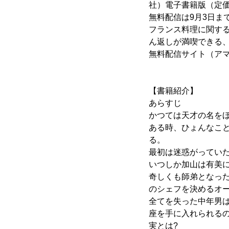
社）電子書籍版（定価
無料配信は9月3日まで
フランス料理に関す
ん返しが満喫できる
無料配信サイト（ア
【書籍紹介】
あらすじ
かつては天才の名を
ある時、ひょんなこ
る。
最初は迷惑がってい
いつしか加山は有美
奇しくも師弟となっ
のシェフを決めるオー
全てを失った中年男は
座を手に入れられるの
実とは?