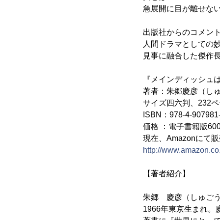
急展開に目が離せない
出版社からのコメン
人間ドラマとしての
見事に融合した傑作
『メインディッシュ
著者：朱郷慶彦（し
サイズ四六判、232
ISBN：978-4-907981-
価格 ：電子書籍版60
現在、Amazonにて
http://www.amazon.c
【著者紹介】
朱郷 慶彦（しゅご
1966年東京生まれ