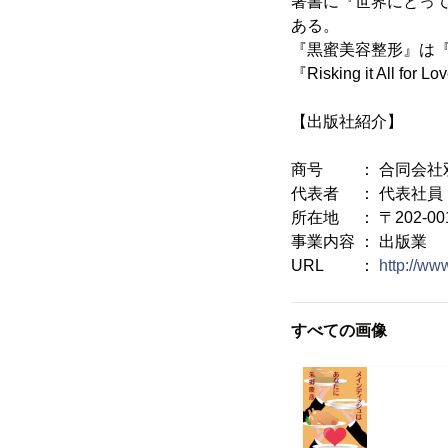
著書に『世界にとっ
ある。
『黒蜜美容整形』は
『Risking it A
【出版社紹介】
商号 ： 合同会社
代表者 ： 代表社員
所在地 ： 〒202-0
事業内容 ： 出版業
URL ：
http://ww
すべての画像