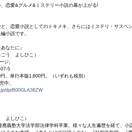
、恋愛&グルメ&ミステリー小説の幕が上がる!
ト
妙と、恋愛小説としてのトキメキ、さらにはミステリ・サスペ
長編小説です。
はあなたに』
ゅごう よしひこ）
ページ。
07-5
0円。単行本版1,600円。（いずれも税別）
販売中。
o.jp/dp/B00GLA38ZW
う よしひこ）
。慶應義塾大学法学部法律学科卒業。様々な人生遍歴を経て、小