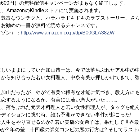
600円）の無料配信キャンペーンがまもなく終了します。
、AmazonのKindleストアにて実施されます。
る豊富なウンチクと、ハラハラドキドキのラブストーリー、さ
、お勧めの一冊が無料で読めるチャンスです。
マゾン）：
http://www.amazon.co.jp/dp/B00GLA38ZW
ほしいままにしていた加山恭一は、今では落ちぶれたアル中の
とから知り合った若い女料理人、中条有美が押しかけてきて、
た加山だったが、やがて有美の稀有な才能に気づき、教え方に
に恋するようになるが、有美には若い恋人がいた……。
た、落ちぶれた元天才料理人と若い女性料理人が、タッグを組
ディションに挑む時、誰も予測ができない事件が起こった!
人生をやり直せるのか? 若い美貌の女弟子は、果たして世界
か? 年の差二十四歳の師弟コンビの恋の行方は? そしてラス