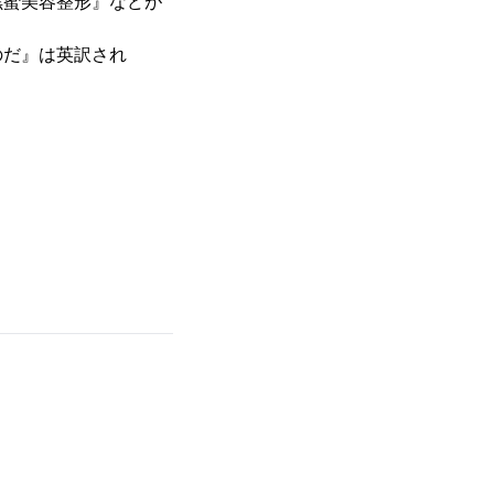
黒蜜美容整形』などが
のだ』は英訳され