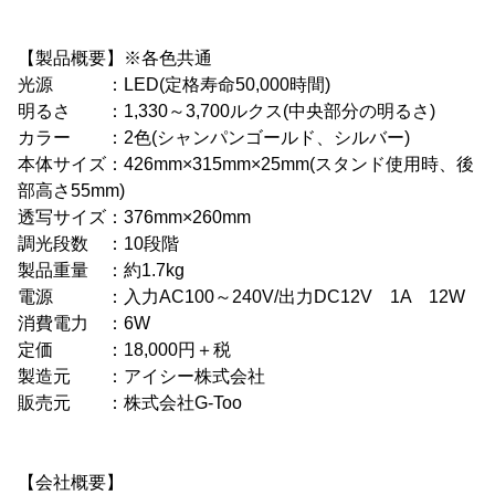
【製品概要】※各色共通
光源 ：LED(定格寿命50,000時間)
明るさ ：1,330～3,700ルクス(中央部分の明るさ)
カラー ：2色(シャンパンゴールド、シルバー)
本体サイズ：426mm×315mm×25mm(スタンド使用時、後
部高さ55mm)
透写サイズ：376mm×260mm
調光段数 ：10段階
製品重量 ：約1.7kg
電源 ：入力AC100～240V/出力DC12V 1A 12W
消費電力 ：6W
定価 ：18,000円＋税
製造元 ：アイシー株式会社
販売元 ：株式会社G-Too
【会社概要】