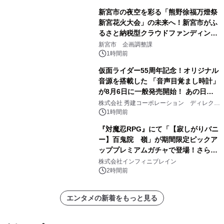
新宮市の夜空を彩る「熊野徐福万燈祭
新宮花火大会」の未来へ！新宮市がふ
るさと納税型クラウドファンディング
を開始
新宮市 企画調整課
1時間前
仮面ライダー55周年記念！オリジナル
音源を搭載した 「音声目覚まし時計」
が8月6日に一般発売開始！ あの日の
大興奮が今甦る
株式会社 秀建コーポレーション ディレクト
アートギャラリー
1時間前
『対魔忍RPG』にて「【寂しがりバニ
ー】百鬼院 嶺」が期間限定ピックア
ッププレミアムガチャで登場！さらに
マップイベント「バニーとヨミハラク
株式会社インフィニブレイン
ライシス」が開催！
2時間前
エンタメの新着をもっと見る