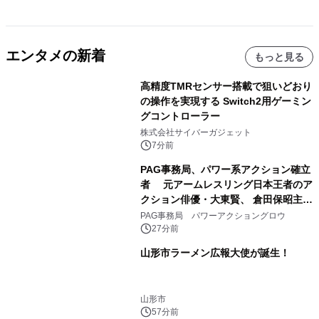
エンタメの新着
もっと見る
高精度TMRセンサー搭載で狙いどおり
の操作を実現する Switch2用ゲーミン
グコントローラー
株式会社サイバーガジェット
7分前
PAG事務局、パワー系アクション確立
者 元アームレスリング日本王者のア
クション俳優・大東賢、 倉田保昭主演
映画『夢物語』で倉田保昭、 サモ・ハ
PAG事務局 パワーアクショングロウ
ン・キンポーと共演 国際舞台へ活躍
27分前
の場を広げる
山形市ラーメン広報大使が誕生！
山形市
57分前