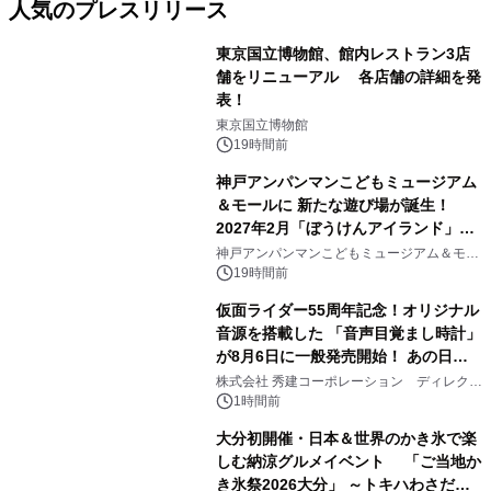
人気のプレスリリース
東京国立博物館、館内レストラン3店
舗をリニューアル 各店舗の詳細を発
表！
1
東京国立博物館
19時間前
神戸アンパンマンこどもミュージアム
＆モールに 新たな遊び場が誕生！
2027年2月「ぼうけんアイランド」が
2
オープン
神戸アンパンマンこどもミュージアム＆モー
ル
19時間前
仮面ライダー55周年記念！オリジナル
音源を搭載した 「音声目覚まし時計」
が8月6日に一般発売開始！ あの日の
3
大興奮が今甦る
株式会社 秀建コーポレーション ディレクト
アートギャラリー
1時間前
大分初開催・日本＆世界のかき氷で楽
しむ納涼グルメイベント 「ご当地か
き氷祭2026大分」 ～トキハわさだタ