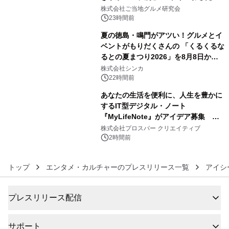
4
ウンで8月21日～31日まで11日間限定
株式会社ご当地グルメ研究会
開催～
23時間前
夏の徳島・鳴門がアツい！グルメとイ
ベントがもりだくさんの 「くるくるな
るとの夏まつり2026」を8月8日から9
5
日間開催 ～夏限定メニューや大抽選
株式会社シンカ
会、大学芋スティックの振る舞いも～
22時間前
あなたの生活を便利に、人生を豊かに
するIT型デジタル・ノート
『MyLifeNote』がアイデア募集 優
6
秀賞100名に1年間無償試用
株式会社プロスパー クリエイティブ
2時間前
トップ
エンタメ・カルチャーのプレスリリース一覧
アイシ
プレスリリース配信
サポート