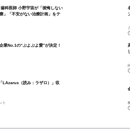
・歯科医師 小野宇宙が「後悔しない
療」「不安がない治療計画」をテ
業No.1の“ぷよぷよ愛”が決定！
j
bum「LAzarus（読み：ラザロ）」収
ント