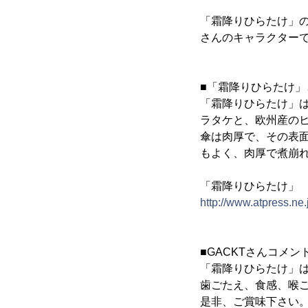
「霜降りひらたけ」の
さんのキャラクター
■「霜降りひらたけ」
「霜降りひらたけ」
ラタケと、欧州産の
傘は肉厚で、その表面
もよく、肉厚で煮崩
「霜降りひらたけ」
http://www.atpress.ne
■GACKTさんコメン
「霜降りひらたけ」
歯ごたえ、食感、喉
是非、ご賞味下さい