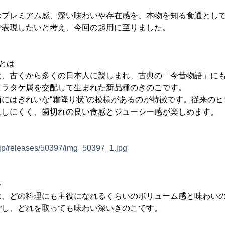
プレミアム感、深い味わいや存在感を、本物を知る食通として知
で表現したいと考え、今回の起用に至りました。
とは
は、古くから多くの日本人に親しまれ、古典の「今昔物語」に
ヒラタケ属を交配して生まれた新品種のきのこです。
にはきれいな“霜降り状”の模様があるのが特徴です。従来の
れしにくく、歯切れの良い食感とジューシー感が楽しめます。
.jp/releases/50397/img_50397_1.jpg
ト
は、どの料理にも主役になれるくらいのボリューム感と味わい
ごし、どれを取っても味わい深いきのこです。
。