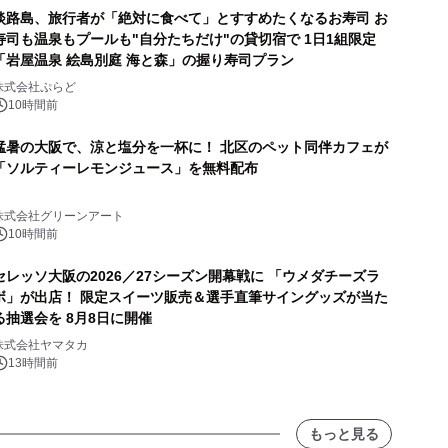
淡路島、旅行者が「絶対に食べて」とすすめたくなるお寿司 お
寿司も温泉もプールも"自分たちだけ"の貸切宿で 1日1組限定
「岩屋温泉 絵島別庭 海と森」の握り寿司プラン
株式会社ぷらど
10時間前
猛暑の大阪で、涼と塩分を一杯に！ 北区のペット同伴カフェが
「ソルティーレモンジュース」を無料配布
株式会社グリーンアート
10時間前
セレッソ大阪の2026／27シーズン開幕戦に 「ウメダチーズラ
ボ」が出店！ 限定スイーツ販売＆選手直筆サイングッズが当た
る抽選会を 8月8日に開催
株式会社ヤマタカ
13時間前
もっと見る