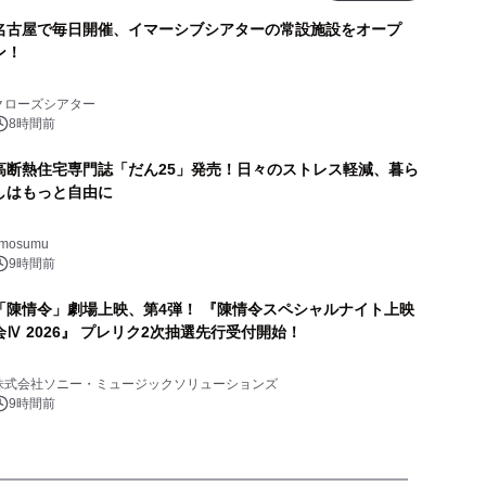
名古屋で毎日開催、イマーシブシアターの常設施設をオープ
ン！
クローズシアター
8時間前
高断熱住宅専門誌「だん25」発売！日々のストレス軽減、暮ら
しはもっと自由に
imosumu
9時間前
「陳情令」劇場上映、第4弾！ 『陳情令スペシャルナイト上映
会Ⅳ 2026』 プレリク2次抽選先行受付開始！
株式会社ソニー・ミュージックソリューションズ
9時間前