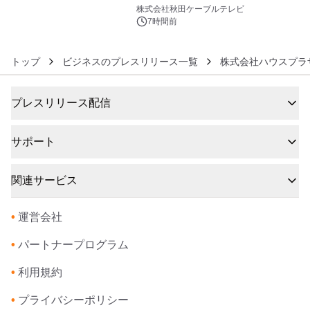
6
秋田犬の子犬と秋田の四季と名所を巡
株式会社秋田ケーブルテレビ
るパッケージ～ 9月1日(火)秋田県内で
7時間前
販売開始
トップ
ビジネスのプレスリリース一覧
株式会社ハウスプラ
プレスリリース配信
サポート
関連サービス
•
運営会社
•
パートナープログラム
•
利用規約
•
プライバシーポリシー