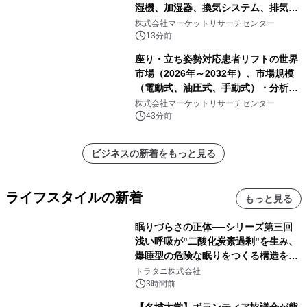
湿機、加湿器、換気システム、排気フ
ァン、空気循環システム）・分析レポ
株式会社マーケットリサーチセンター
ートを発表
13分前
座り・立ち姿勢対応患者リフトの世界
市場（2026年～2032年）、市場規模
（電動式、油圧式、手動式）・分析レ
ポートを発表
株式会社マーケットリサーチセンター
43分前
ビジネスの新着をもっと見る
ライフスタイルの新着
もっと見る
眠りづらさの正体──シリーズ第三回
浅い呼吸が"二酸化炭素過剰"を生み、
爆睡型の危険な眠りをつくる構造を解
説
トラタニ株式会社
3時間前