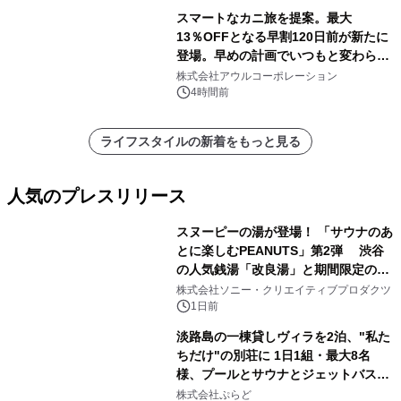
スマートなカニ旅を提案。最大
13％OFFとなる早割120日前が新たに
登場。早めの計画でいつもと変わらぬ
大人の冬旅を。ー夕日ヶ浦温泉「佳松
株式会社アウルコーポレーション
苑 別邸ふうか」ー
4時間前
ライフスタイルの新着をもっと見る
人気のプレスリリース
スヌーピーの湯が登場！ 「サウナのあ
とに楽しむPEANUTS」第2弾 渋谷
の人気銭湯「改良湯」と期間限定のコ
1
ラボレーション サウナイキタイコラ
株式会社ソニー・クリエイティブプロダクツ
ボグッズも発売決定！
1日前
淡路島の一棟貸しヴィラを2泊、"私た
ちだけ"の別荘に 1日1組・最大8名
様、プールとサウナとジェットバス付
2
きで Villa Mon Temps AWAJIの連泊
株式会社ぷらど