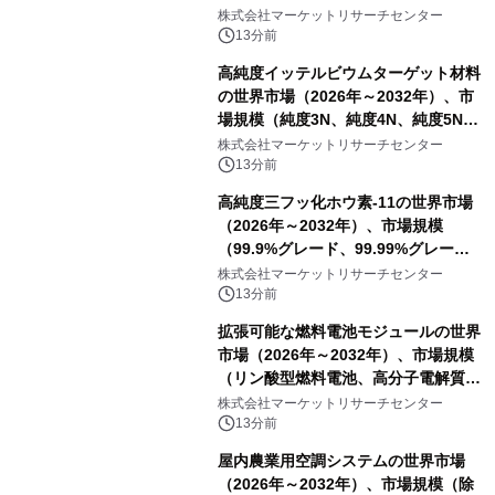
査型容量顕微鏡（SCM））・分析レポ
株式会社マーケットリサーチセンター
ートを発表
13分前
高純度イッテルビウムターゲット材料
の世界市場（2026年～2032年）、市
場規模（純度3N、純度4N、純度5N、
その他）・分析レポートを発表
株式会社マーケットリサーチセンター
13分前
高純度三フッ化ホウ素-11の世界市場
（2026年～2032年）、市場規模
（99.9%グレード、99.99%グレー
ド）・分析レポートを発表
株式会社マーケットリサーチセンター
13分前
拡張可能な燃料電池モジュールの世界
市場（2026年～2032年）、市場規模
（リン酸型燃料電池、高分子電解質膜
型燃料電池）・分析レポートを発表
株式会社マーケットリサーチセンター
13分前
屋内農業用空調システムの世界市場
（2026年～2032年）、市場規模（除