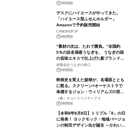
素泊りプラン
5時間前
デスクにハイエースがやってきた。
「ハイエース型ふせんホルダー」
Amazonで予約販売開始
3
CAMSHOP.JP
4時間前
“素材の次は、たれで勝負。”全国約
5％の浜名湖産うなぎを、 うなぎの頭
の旨味エキスで仕上げた新ブランド
4
「井口の誉」誕生
有限会社うなぎの井口
5時間前
映画史を変えた旋律が、名場面ととも
に甦る。スクリーン×オーケストラで
体感するジョン・ウィリアムズの世
5
界。ジョン・ウィリアムズ：シネマ・
（株）キョードーメディアス
スペクタキュラー・コンサート 開催決
5時間前
定！
【令和8年8月8日】トリプル「8」の日
に発表！ ヨックモック・地域バージョ
ンの秋田デザイン缶が誕生 ～かわいい