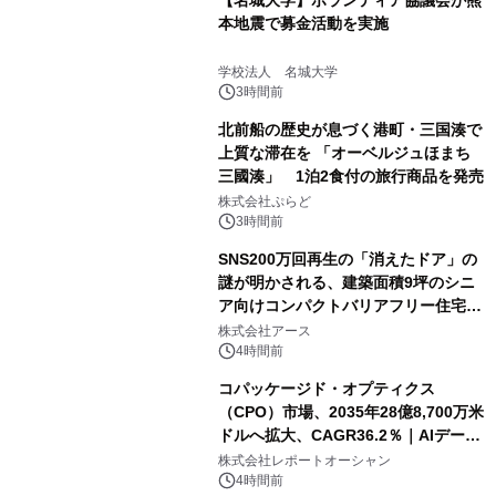
【名城大学】ボランティア協議会が熊
本地震で募金活動を実施
学校法人 名城大学
3時間前
北前船の歴史が息づく港町・三国湊で
上質な滞在を 「オーベルジュほまち
三國湊」 1泊2食付の旅行商品を発売
株式会社ぷらど
3時間前
SNS200万回再生の「消えたドア」の
謎が明かされる、建築面積9坪のシニ
ア向けコンパクトバリアフリー住宅が
誕生
株式会社アース
4時間前
コパッケージド・オプティクス
（CPO）市場、2035年28億8,700万米
ドルへ拡大、CAGR36.2％｜AIデータ
センター・高速光通信需要が成長を加
株式会社レポートオーシャン
速
4時間前