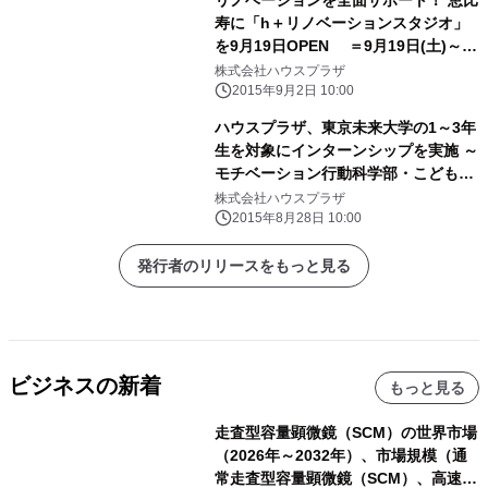
リノベーションを全面サポート！ 恵比
寿に「h＋リノベーションスタジオ」
を9月19日OPEN ＝9月19日(土)～23
日(水) オープニングイベント開催＝
株式会社ハウスプラザ
2015年9月2日 10:00
ハウスプラザ、東京未来大学の1～3年
生を対象にインターンシップを実施 ～
モチベーション行動科学部・こども心
理学部の学生8名が参加予定～
株式会社ハウスプラザ
2015年8月28日 10:00
発行者のリリースをもっと見る
ビジネスの新着
もっと見る
走査型容量顕微鏡（SCM）の世界市場
（2026年～2032年）、市場規模（通
常走査型容量顕微鏡（SCM）、高速走