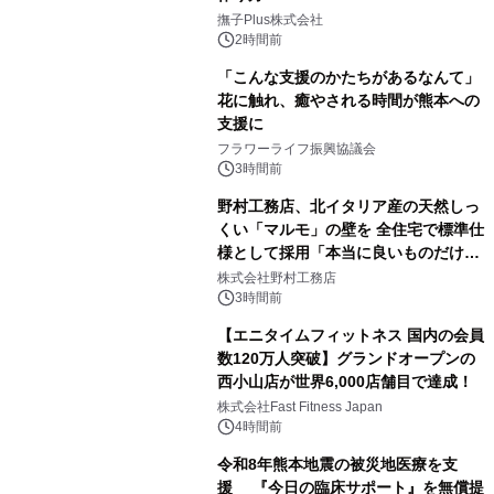
撫子Plus株式会社
2時間前
「こんな支援のかたちがあるなんて」
花に触れ、癒やされる時間が熊本への
支援に
フラワーライフ振興協議会
3時間前
野村工務店、北イタリア産の天然しっ
くい「マルモ」の壁を 全住宅で標準仕
様として採用「本当に良いものだけに
こだわる」
株式会社野村工務店
3時間前
【エニタイムフィットネス 国内の会員
数120万人突破】グランドオープンの
西小山店が世界6,000店舗目で達成！
株式会社Fast Fitness Japan
4時間前
令和8年熊本地震の被災地医療を支
援 『今日の臨床サポート』を無償提