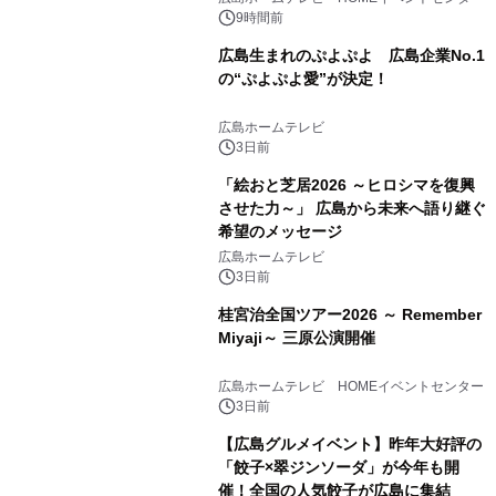
9時間前
広島生まれのぷよぷよ 広島企業No.1
の“ぷよぷよ愛”が決定！
広島ホームテレビ
3日前
「絵おと芝居2026 ～ヒロシマを復興
させた力～」 広島から未来へ語り継ぐ
希望のメッセージ
広島ホームテレビ
3日前
桂宮治全国ツアー2026 ～ Remember
Miyaji～ 三原公演開催
広島ホームテレビ HOMEイベントセンター
3日前
【広島グルメイベント】昨年大好評の
「餃子×翠ジンソーダ」が今年も開
催！全国の人気餃子が広島に集結