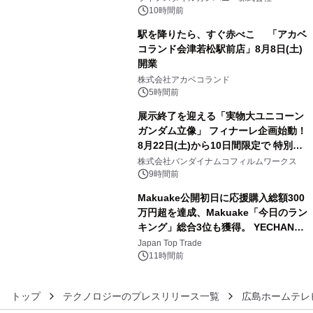
ン。
10時間前
駅を降りたら、すぐ赤べこ 「アカベ
コランド会津若松駅前店」8月8日(土)
開業
4
株式会社アカベコランド
5時間前
展示終了を迎える「実物大ユニコーン
ガンダム立像」 フィナーレ企画始動！
8月22日(土)から10日間限定で 特別映
5
像『UNICORN GUNDAM Statue ―
株式会社バンダイナムコフィルムワークス
BEYOND POSSIBILITY ―』を上映！
9時間前
Makuake公開初日に応援購入総額300
万円超を達成、Makuake「今日のラン
キング」総合3位も獲得。 YECHAN音
6
浴シンギングボウル第2弾の大型サイ
Japan Top Trade
ズ（XL・2XL・3XL）を先行販売中
11時間前
トップ
テクノロジーのプレスリリース一覧
広島ホームテレ