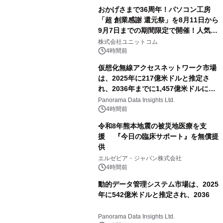
おかげさまで36周年！パソコン工房
「超 創業感謝 還元祭」を8月11日から
9月7日までの期間限定で開催！人気の
ゲーミングPCや高性能ノートPCなど
株式会社ユニットコム
対象iiyama PCのご購入で最大3万円分
4時間前
相当を還元
仮想化無線アクセスネットワーク市場
は、2025年に217億米ドルと推定さ
れ、2036年までに1,457億米ドルに達
すると予測されており、予測期間
Panorama Data Insights Ltd.
（2026年～2036年）
4時間前
令和8年熊本地震の被災地医療を支
援 『今日の臨床サポート』を無償提
供
エルゼビア・ジャパン株式会社
4時間前
動的データ管理システム市場は、2025
年に542億米ドルと推定され、2036
Panorama Data Insights Ltd.