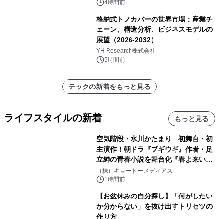
4時間前
格納式トノカバーの世界市場：産業チ
ェーン、構造分析、ビジネスモデルの
展望（2026-2032）
YH Research株式会社
5時間前
テックの新着をもっと見る
ライフスタイルの新着
もっと見る
空気階段・水川かたまり 初舞台・初
主演作！朝ドラ『ブギウギ』作者・足
立紳の青春小説を舞台化『春よ来い、
マジで来い』キービジュアル解禁！
（株）キョードーメディアス
1時間前
【お盆休みの自分探し】「何がしたい
か分からない」を抜け出すトリセツの
作り方