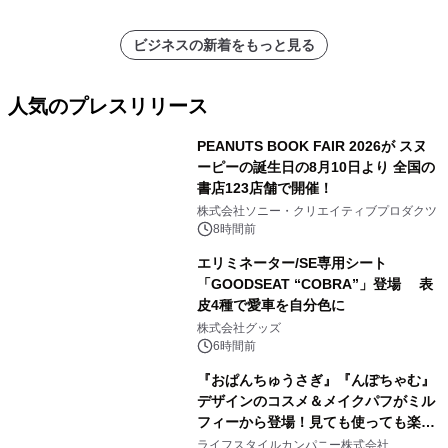
ビジネスの新着をもっと見る
人気のプレスリリース
PEANUTS BOOK FAIR 2026が スヌ
ーピーの誕生日の8月10日より 全国の
書店123店舗で開催！
1
株式会社ソニー・クリエイティブプロダクツ
8時間前
エリミネーター/SE専用シート
「GOODSEAT “COBRA”」登場 表
皮4種で愛車を自分色に
2
株式会社グッズ
6時間前
『おぱんちゅうさぎ』『んぽちゃむ』
デザインのコスメ＆メイクパフがミル
フィーから登場！見ても使っても楽し
3
い、ポップでキュートなコレクショ
ライフスタイルカンパニー株式会社