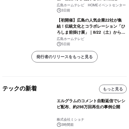
広島ホームテレビ HOMEイベントセンター
3日前
【初開催】広島の人気企業22社が集
結！伝統文化とコラボレーション「ひ
ろしま前掛け展」｜8/22（土）から開
幕！
広島ホームテレビ
5日前
発行者のリリースをもっと見る
テックの新着
もっと見る
エルグラムのコメント自動返信でレシ
ピ配布、約298万回再生の事例公開
株式会社ミショナ
3時間前