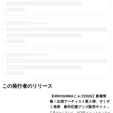
この発行者のリリース
【HIROSHIMAじゃズ2026】新着情
報！出演アーティスト第２弾、ぞくぞ
く発表 新作応援グッズ販売サイトも
同時オープンします！
広島ホームテレビ HOMEイベントセンター