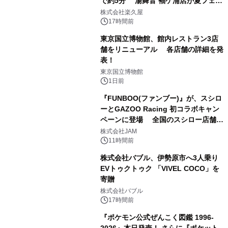
で約5分 湯舞音 袖ケ浦店が夏フェア
1
メニューを提供
株式会社楽久屋
17時間前
東京国立博物館、館内レストラン3店
舗をリニューアル 各店舗の詳細を発
表！
2
東京国立博物館
1日前
『FUNBOO(ファンブー)』が、スシロ
ーとGAZOO Racing 初コラボキャン
ペーンに登場 全国のスシロー店舗で
3
GR 4車種の FUNBOO(ミニカー)付き
株式会社JAM
メニューが展開されます
11時間前
株式会社バブル、伊勢原市へ3人乗り
EVトゥクトゥク 「VIVEL COCO」を
寄贈
4
株式会社バブル
17時間前
『ポケモン公式ぜんこく図鑑 1996-