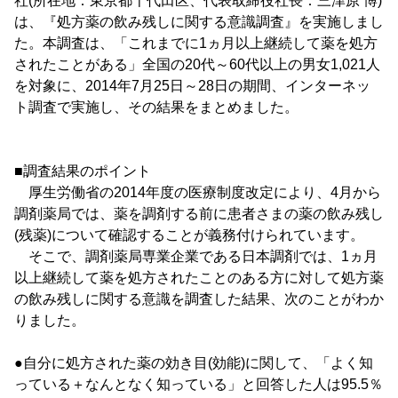
社(所在地：東京都千代田区、代表取締役社長：三津原 博)
は、『処方薬の飲み残しに関する意識調査』を実施しまし
た。本調査は、「これまでに1ヵ月以上継続して薬を処方
されたことがある」全国の20代～60代以上の男女1,021人
を対象に、2014年7月25日～28日の期間、インターネッ
ト調査で実施し、その結果をまとめました。
■調査結果のポイント
厚生労働省の2014年度の医療制度改定により、4月から
調剤薬局では、薬を調剤する前に患者さまの薬の飲み残し
(残薬)について確認することが義務付けられています。
そこで、調剤薬局専業企業である日本調剤では、1ヵ月
以上継続して薬を処方されたことのある方に対して処方薬
の飲み残しに関する意識を調査した結果、次のことがわか
りました。
●自分に処方された薬の効き目(効能)に関して、「よく知
っている＋なんとなく知っている」と回答した人は95.5％