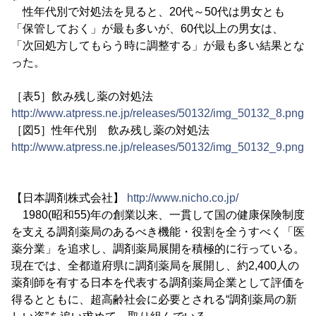
性年代別で対処法を見ると、20代～50代は男女とも
「保管しておく」が最も多いが、60代以上の男女は、
「次回処方してもらう時に調整する」が最も多い結果とな
った。
［表5］飲み残し薬の対処法
http://www.atpress.ne.jp/releases/50132/img_50132_8.png
［図5］性年代別 飲み残し薬の対処法
http://www.atpress.ne.jp/releases/50132/img_50132_9.png
【日本調剤株式会社】
http://www.nicho.co.jp/
1980(昭和55)年の創業以来、一貫して国の健康保険制度
を支える調剤薬局のあるべき機能・役割を全うすべく「医
薬分業」を追求し、調剤薬局展開を積極的に行っている。
現在では、全都道府県に調剤薬局を展開し、約2,400人の
薬剤師を有する日本を代表する調剤薬局企業として評価を
得るとともに、超高齢社会に必要とされる“調剤薬局の新