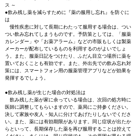
ス ～
●飲み残し薬を減らすために『薬の服用し忘れ』を防ぐに
は
慢性疾患に対して長期にわたって服用する場合は、つい
つい飲み忘れてしまうものです。予防策としては、「服薬
カレンダー」や「お薬アラーム」などの市販もしくは製薬
メーカーが配布しているものを利用するのがよいでしょ
う。また、服薬日記をつけたり、ふだん目立つ場所に薬を
置いておくことも有効です。また、外出先での飲み忘れ対
策には、スマートフォン用の服薬管理アプリなどが効果を
発揮するでしょう。
●飲み残し薬が生じた場合の対処法は
飲み残した薬が家に余っている場合は、次回の処方時に
医師に調整してもらいますので、薬局にご持参ください。
決して家族や友人・知人に分けてあげたりしないでくださ
い。また、薬には有効期限があります。同じ症状が出たか
らといって、長期保存した薬を再び服用することは控えて