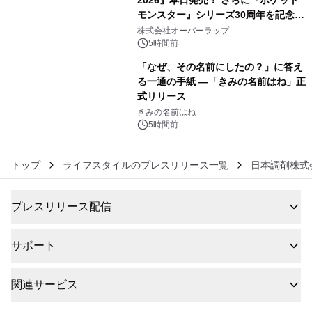
2026』本日発売！ さらに『ポケット
モンスター』シリーズ30周年を記念し
5
た画集『ポケットモンスター ビジュア
株式会社オーバーラップ
ルアートブック』の発売決定！ 2026
5時間前
年12月18日（金）、3冊同時発売！
「なぜ、その名前にしたの？」に答え
る一通の手紙 ―「きみの名前はね」正
式リリース
6
きみの名前はね
5時間前
トップ
ライフスタイルのプレスリリース一覧
日本調剤株式
プレスリリース配信
サポート
関連サービス