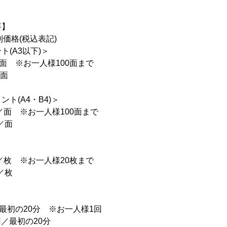
要】
別価格(税込表記)
(A3以下)＞
面 ※お一人様100面まで
／面
ト(A4・B4)＞
／面 ※お一人様100面まで
／面
／枚 ※お一人様20枚まで
／枚
／最初の20分 ※お一人様1回
円／最初の20分