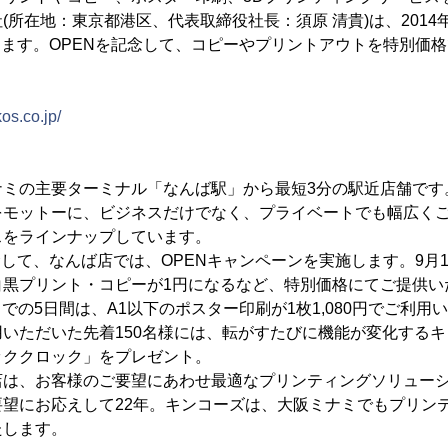
所在地：東京都港区、代表取締役社長：須原 清貴)は、2014年9
します。OPENを記念して、コピーやプリントアウトを特別価
。
os.co.jp/
ナミの主要ターミナル「なんば駅」から最短3分の駅近店舗です
をモットーに、ビジネスだけでなく、プライベートでも幅広く
スをラインナップしています。
して、なんば店では、OPENキャンペーンを実施します。9月1日
白黒プリント・コピーが1円になるなど、特別価格にてご提供い
金)までの5日間は、A1以下のポスター印刷が1枚1,080円でご利
いただいた先着150名様には、転がすたびに機能が変化する
ッククロック」をプレゼント。
店は、お客様のご要望にあわせ最適なプリンティングソリュー
要望にお応えして22年。キンコーズは、大阪ミナミでもプリン
たします。