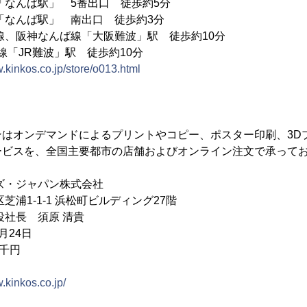
駅」 5番出口 徒歩約5分
ば駅」 南出口 徒歩約3分
なんば線「大阪難波」駅 徒歩約10分
R難波」駅 徒歩約10分
w.kinkos.co.jp/store/o013.html
ンはオンデマンドによるプリントやコピー、ポスター印刷、3D
ービスを、全国主要都市の店舗およびオンライン注文で承って
ズ・ジャパン株式会社
芝浦1-1-1 浜松町ビルディング27階
役社長 須原 清貴
月24日
0千円
.kinkos.co.jp/