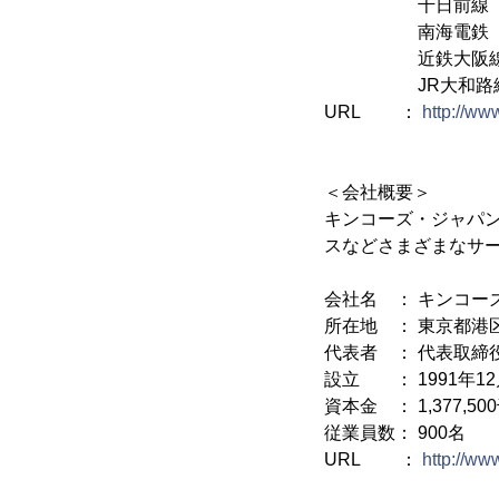
千日前線「なんば
南海電鉄「なん
近鉄大阪線、阪神
JR大和路線「J
URL ：
http://ww
＜会社概要＞
キンコーズ・ジャパ
スなどさまざまなサ
会社名 ： キンコー
所在地 ： 東京都港区
代表者 ： 代表取締
設立 ： 1991年12
資本金 ： 1,377,50
従業員数： 900名
URL ：
http://www