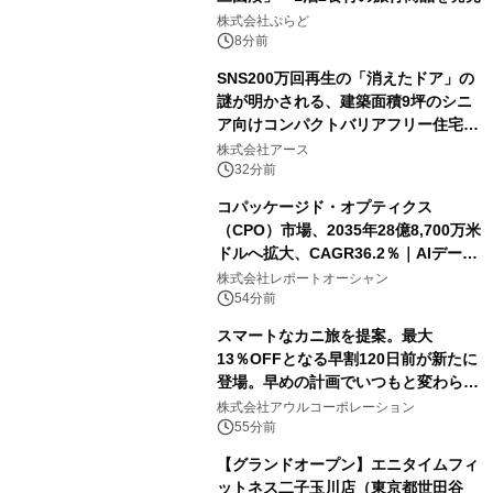
株式会社ぷらど
8分前
SNS200万回再生の「消えたドア」の
謎が明かされる、建築面積9坪のシニ
ア向けコンパクトバリアフリー住宅が
誕生
株式会社アース
32分前
コパッケージド・オプティクス
（CPO）市場、2035年28億8,700万米
ドルへ拡大、CAGR36.2％｜AIデータ
センター・高速光通信需要が成長を加
株式会社レポートオーシャン
速
54分前
スマートなカニ旅を提案。最大
13％OFFとなる早割120日前が新たに
登場。早めの計画でいつもと変わらぬ
大人の冬旅を。ー夕日ヶ浦温泉「佳松
株式会社アウルコーポレーション
苑 別邸ふうか」ー
55分前
【グランドオープン】エニタイムフィ
ットネス二子玉川店（東京都世田谷