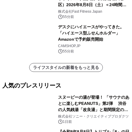
区）2026年8月8日（土）＜24時間年
中無休のフィットネスジム＞
株式会社Fast Fitness Japan
55分前
デスクにハイエースがやってきた。
「ハイエース型ふせんホルダー」
Amazonで予約販売開始
CAMSHOP.JP
55分前
ライフスタイルの新着をもっと見る
人気のプレスリリース
スヌーピーの湯が登場！ 「サウナのあ
とに楽しむPEANUTS」第2弾 渋谷
の人気銭湯「改良湯」と期間限定のコ
1
ラボレーション サウナイキタイコラ
株式会社ソニー・クリエイティブプロダクツ
ボグッズも発売決定！
1日前
【令和8年8月8日】トリプル「8」の日