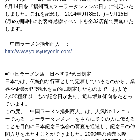
9月14日を『揚州商人スーラータンメンの日』に制定いた
しました。これを記念し、2014年9月8日(月)～9月15日
(月)の期間中にお客様感謝イベントを全32店舗で実施いた
します。
「中国ラーメン揚州商人」：
http://www.yousyusyonin.com/
■“中国ラーメン店 日本初”記念日制定
日本では、伝統的な行事として定着しているものから、業
界や企業がPR効果を目的に制定したものまで、およそ
2,400種類以上もの記念日があり、近年増加傾向をたどっ
ています。
この度、「中国ラーメン揚州商人」は、人気No.1メニュ
ーである「スーラータンメン」をさらに多くの人に伝える
ことを目的に日本記念日協会の審査を通過し、記念日の仲
間入りを果たすことができました。2000年の発売以降、