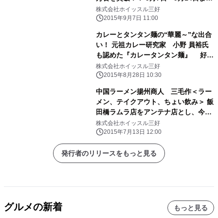
お客様感謝イベント開催
株式会社ホイッスル三好
2015年9月7日 11:00
カレーとタンタン麺の“華麗～”な出合
い！ 元祖カレー研究家 小野 員裕氏
も認めた『カレータンタン麺』 好評
につき、中国ラーメン揚州商人で9月1
株式会社ホイッスル三好
日に再販売
2015年8月28日 10:30
中国ラーメン揚州商人 三毛作＜ラー
メン、テイクアウト、ちょい飲み＞ 飯
田橋ラムラ店をアンテナ店とし、今後
都内を中心に拡大計画
株式会社ホイッスル三好
2015年7月13日 12:00
発行者のリリースをもっと見る
グルメの新着
もっと見る