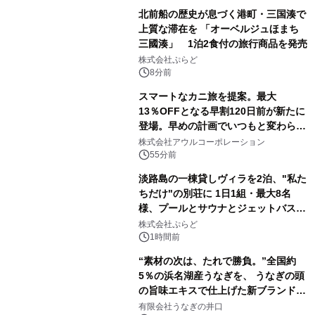
北前船の歴史が息づく港町・三国湊で
上質な滞在を 「オーベルジュほまち
三國湊」 1泊2食付の旅行商品を発売
株式会社ぷらど
8分前
スマートなカニ旅を提案。最大
13％OFFとなる早割120日前が新たに
登場。早めの計画でいつもと変わらぬ
大人の冬旅を。ー夕日ヶ浦温泉「佳松
株式会社アウルコーポレーション
苑 別邸ふうか」ー
55分前
淡路島の一棟貸しヴィラを2泊、"私た
ちだけ"の別荘に 1日1組・最大8名
様、プールとサウナとジェットバス付
きで Villa Mon Temps AWAJIの連泊
株式会社ぷらど
素泊りプラン
1時間前
“素材の次は、たれで勝負。”全国約
5％の浜名湖産うなぎを、 うなぎの頭
の旨味エキスで仕上げた新ブランド
「井口の誉」誕生
有限会社うなぎの井口