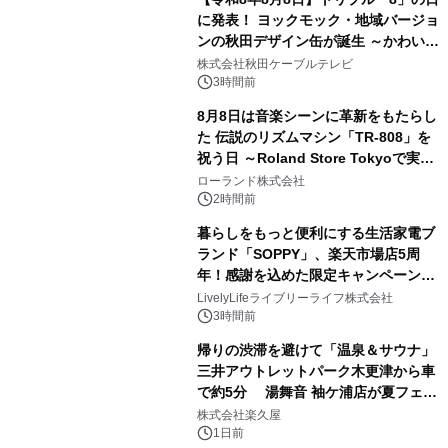
に発表！ ヨックモック・地域バージョ
ンの秋田デザイン缶が誕生 ～かわいい
2
秋田犬の子犬と秋田の四季と名所を巡
株式会社秋田ケーブルテレビ
るパッケージ～ 9月1日(火)秋田県内で
3時間前
販売開始
8月8日は音楽シーンに革新をもたらし
た 伝説のリズムマシン「TR-808」を
祝う日 ～Roland Store Tokyoで実機
3
を展示しての 記念キャンペーンを開
ローランド株式会社
催 英国ラジオ「NTS」の 特別プログ
2時間前
ラムや、「TR-808」を愛する伝説的
暮らしをもっと便利にする生活家電ブ
アーティストを フィーチャーしたアニ
ランド「SOPPY」、楽天市場店5周
メーションを公開～
年！感謝を込めた限定キャンペーンを
4
8月10日より開催
LivelyLifeライブリーライフ株式会社
3時間前
帰りの渋滞を避けて「温泉＆サウナ」
三井アウトレットパーク木更津から車
で約5分 湯舞音 袖ケ浦店が夏フェア
5
メニューを提供
株式会社楽久屋
1日前