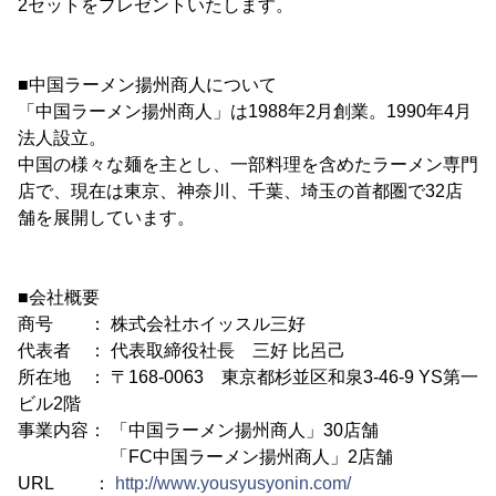
2セットをプレゼントいたします。
■中国ラーメン揚州商人について
「中国ラーメン揚州商人」は1988年2月創業。1990年4月
法人設立。
中国の様々な麺を主とし、一部料理を含めたラーメン専門
店で、現在は東京、神奈川、千葉、埼玉の首都圏で32店
舗を展開しています。
■会社概要
商号 ： 株式会社ホイッスル三好
代表者 ： 代表取締役社長 三好 比呂己
所在地 ： 〒168-0063 東京都杉並区和泉3-46-9 YS第一
ビル2階
事業内容： 「中国ラーメン揚州商人」30店舗
「FC中国ラーメン揚州商人」2店舗
URL ：
http://www.yousyusyonin.com/