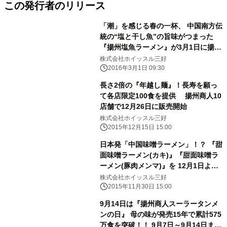
この発行者のリリース
「潮」を感じる春の一杯、 中国南方伝
統の“塩と干し魚”の旨味がつまった
『揚州塩魚ラーメン』が3月1日に揚州
商人全店で発売 ～ 要望により「揚
株式会社ホイッスル三好
州スープ炒飯」の再販も決定 ～
2016年3月1日 09:30
長さ2倍の『年越し麺』！長寿を願っ
て各店限定100食を提供 揚州商人10
店舗で12月26日に販売開始
株式会社ホイッスル三好
2015年12月15日 15:00
日本発「中国味噌ラーメン」！？ 『甜
面味噌ラーメン(カキ)』『甜面味噌ラ
ーメン(豚肉メンマ)』を 12月1日より
揚州商人全店で販売開始
株式会社ホイッスル三好
2015年11月30日 15:00
9月14日は『揚州商人スーラータンメ
ンの日』 母の味が発売15年で累計575
万食を突破！！ 9月7日～9月14日まで