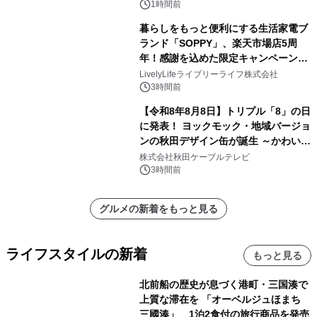
1時間前
暮らしをもっと便利にする生活家電ブ
ランド「SOPPY」、楽天市場店5周
年！感謝を込めた限定キャンペーンを
8月10日より開催
LivelyLifeライブリーライフ株式会社
3時間前
【令和8年8月8日】トリプル「8」の日
に発表！ ヨックモック・地域バージョ
ンの秋田デザイン缶が誕生 ～かわいい
秋田犬の子犬と秋田の四季と名所を巡
株式会社秋田ケーブルテレビ
るパッケージ～ 9月1日(火)秋田県内で
3時間前
販売開始
グルメの新着をもっと見る
ライフスタイルの新着
もっと見る
北前船の歴史が息づく港町・三国湊で
上質な滞在を 「オーベルジュほまち
三國湊」 1泊2食付の旅行商品を発売