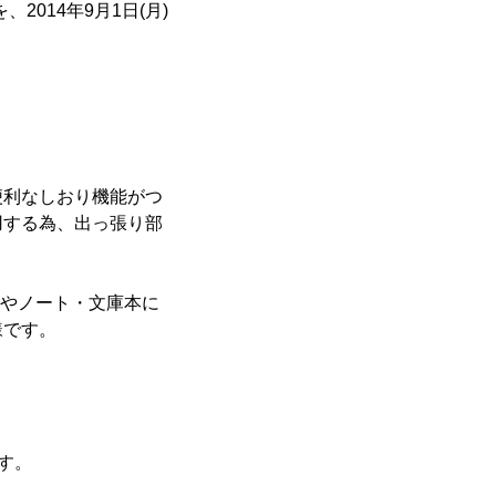
014年9月1日(月)
便利なしおり機能がつ
用する為、出っ張り部
手帳やノート・文庫本に
様です。
す。