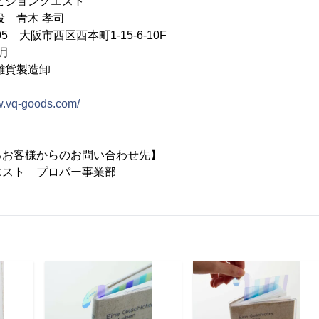
ビジョンクエスト
役 青木 孝司
05 大阪市西区西本町1-15-6-10F
月
雑貨製造卸
w.vq-goods.com/
るお客様からのお問い合わせ先】
エスト プロパー事業部