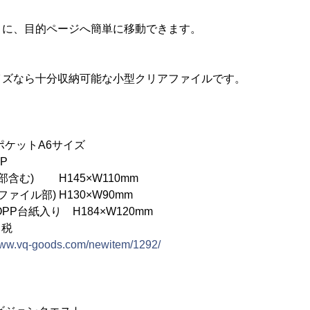
うに、目的ページへ簡単に移動できます。
イズなら十分収納可能な小型クリアファイルです。
ケットA6サイズ
P
含む) H145×W110mm
) H130×W90mm
P台紙入り H184×W120mm
＋税
/www.vq-goods.com/newitem/1292/