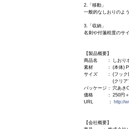
2.「移動」
一般的なしおりのよ
3.「収納」
名刺や付箋程度のサ
【製品概要】
商品名 ： しおりポ
素材 ： (本体) P
サイズ ： (フック部
(クリアファイル部
パッケージ： 穴あきOP
価格 ： 250円
URL ：
http:/
【会社概要】