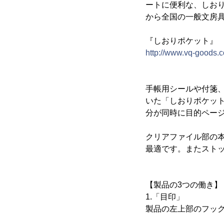
ートに便利な、しおり機
から全国の一般文房
『しおりポケット』
http://www.vq-goods.
手帳用シールや付箋
いた「しおりポケッ
分が同時に目的ペー
クリアファイル部の本体
最適です。またスト
【製品の3つの働き】
1.「目印」
製品の左上部のフック