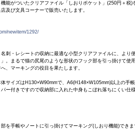
能がついたクリアファイル「しおりポケット」(250円＋税)を、2
具店及び文具コーナーで販売いたします。
com/newitem/1292/
、名刺・レシートの収納に最適な小型クリアファイルに、より
ト」。まるで猫の尻尾のような形状のフック部を引っ掛けて使
ジへ、マーキングの役目を果たします。
サイズはH130×W90mmで、A6(H148×W105mm)以上の
ッパー付きですので収納部に入れた中身もこぼれ落ちにくい仕
部を手帳やノートに引っ掛けてマーキング(しおり機能)できま