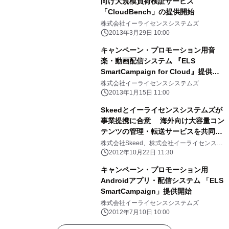
向け大規模負荷検証サービス
「CloudBench」の提供開始
株式会社イーライセンスシステムズ
2013年3月29日 10:00
キャンペーン・プロモーション用音
楽・動画配信システム 『ELS
SmartCampaign for Cloud』提供開
始
株式会社イーライセンスシステムズ
2013年1月15日 11:00
Skeedとイーライセンスシステムズが
事業提携に合意 海外向け大容量コン
テンツの管理・転送サービスを共同開
発
株式会社Skeed、株式会社イーライセンスシ
ステムズ
2012年10月22日 11:30
キャンペーン・プロモーション用
Androidアプリ・配信システム 「ELS
SmartCampaign」提供開始
株式会社イーライセンスシステムズ
2012年7月10日 10:00