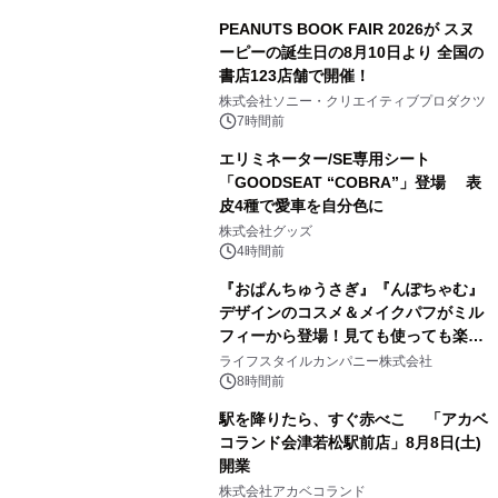
PEANUTS BOOK FAIR 2026が スヌ
ーピーの誕生日の8月10日より 全国の
書店123店舗で開催！
1
株式会社ソニー・クリエイティブプロダクツ
7時間前
エリミネーター/SE専用シート
「GOODSEAT “COBRA”」登場 表
皮4種で愛車を自分色に
2
株式会社グッズ
4時間前
『おぱんちゅうさぎ』『んぽちゃむ』
デザインのコスメ＆メイクパフがミル
フィーから登場！見ても使っても楽し
3
い、ポップでキュートなコレクショ
ライフスタイルカンパニー株式会社
ン。
8時間前
駅を降りたら、すぐ赤べこ 「アカベ
コランド会津若松駅前店」8月8日(土)
開業
4
株式会社アカベコランド