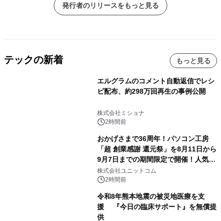
発行者のリリースをもっと見る
テックの新着
もっと見る
エルグラムのコメント自動返信でレシ
ピ配布、約298万回再生の事例公開
株式会社ミショナ
2時間前
おかげさまで36周年！パソコン工房
「超 創業感謝 還元祭」を8月11日から
9月7日までの期間限定で開催！人気の
ゲーミングPCや高性能ノートPCなど
株式会社ユニットコム
対象iiyama PCのご購入で最大3万円分
2時間前
相当を還元
令和8年熊本地震の被災地医療を支
援 『今日の臨床サポート』を無償提
供