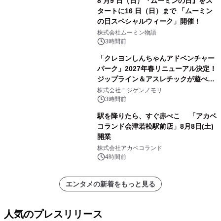
8 月9 日（日）『ムーミンの日』をス
タートに16 日（日）まで 「ムーミン
の日スペシャルウィーク」開催！
株式会社ムーミン物語
3時間前
「クレヨンしんちゃんアドベンチャー
パーク」2027年春リニューアル決定！
ジップライン＆アスレチックが遊べる
のは今年が最後！ 「ラスト！ドキがム
株式会社ニジゲンノモリ
ネムネ～大作戦！」始動
3時間前
駅を降りたら、すぐ赤べこ 「アカベ
コランド会津若松駅前店」8月8日(土)
開業
株式会社アカベコランド
4時間前
エンタメの新着をもっと見る
人気のプレスリリース