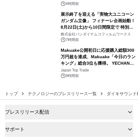
4時間前
展示終了を迎える「実物大ユニコーン
ガンダム立像」 フィナーレ企画始動！
8月22日(土)から10日間限定で 特別映
5
像『UNICORN GUNDAM Statue ―
株式会社バンダイナムコフィルムワークス
BEYOND POSSIBILITY ―』を上映！
7時間前
Makuake公開初日に応援購入総額300
万円超を達成、Makuake「今日のラン
キング」総合3位も獲得。 YECHAN音
6
浴シンギングボウル第2弾の大型サイ
Japan Top Trade
ズ（XL・2XL・3XL）を先行販売中
9時間前
トップ
テクノロジーのプレスリリース一覧
ダイキサウンド
プレスリリース配信
サポート