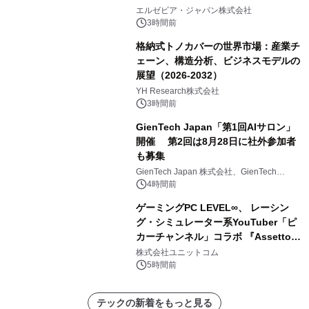
エルゼビア・ジャパン株式会社
3時間前
格納式トノカバーの世界市場：産業チ
ェーン、構造分析、ビジネスモデルの
展望（2026-2032）
YH Research株式会社
3時間前
GienTech Japan「第1回AIサロン」
開催 第2回は8月28日に社外参加者
も募集
GienTech Japan 株式会社、GienTech
Consulting Japan 株式会社
4時間前
ゲーミングPC LEVEL∞、 レーシン
グ・シミュレーター系YouTuber「ピ
カーチャンネル」コラボ 『Assetto
Corsa EVO』推奨パソコン販売中
株式会社ユニットコム
5時間前
テックの新着をもっと見る