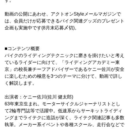
す。
動画の公開にあわせ、アクトオンStyleメールマガジンで
は、会員だけが応募できるバイク関連グッズのプレゼント
企画も実施中です(8月末応募〆切)。
■コンテンツ概要
バイクのライディングテクニックに磨きを掛けたいと考え
ているライダーに向けて、「ライディングアカデミー東
京」の校長兼チーフアドバイザーであるケニー佐川が安全
に楽しむための極意を3つのテーマに分けて、動画で詳し
く解説します。
出演者：ケニー佐川(佐川 健太郎)
63年東京生まれ。モーターサイクルジャーナリストとし
て2輪専門誌等で活躍中。低速系からサーキットライディ
ングまでライテクに造詣が深く、ライテク関連記事も多数
執筆。メーカー系イベントや各種スクール、走行会などで