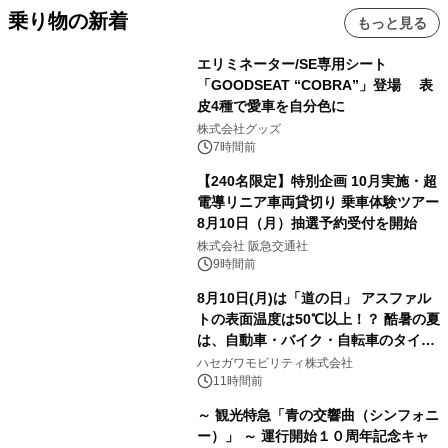
乗り物の新着
もっと見る
エリミネーター/SE専用シート
「GOODSEAT “COBRA”」登場 表
皮4種で愛車を自分色に
株式会社グッズ
7時間前
【240名限定】特別企画 10月実施・超
電導リニア車両貸切り 乗車体験ツアー
8月10日（月）抽選予約受付を開始
株式会社 阪急交通社
9時間前
8月10日(月)は「道の日」 アスファル
トの表面温度は50℃以上！？ 酷暑の夏
は、自動車・バイク・自転車のタイヤ
バーストが増加 簡単にできる予防法
ハセガワモビリティ株式会社
をご紹介
11時間前
～ 観光特急「青の交響曲（シンフォニ
ー）」 ～ 運行開始１０周年記念キャ