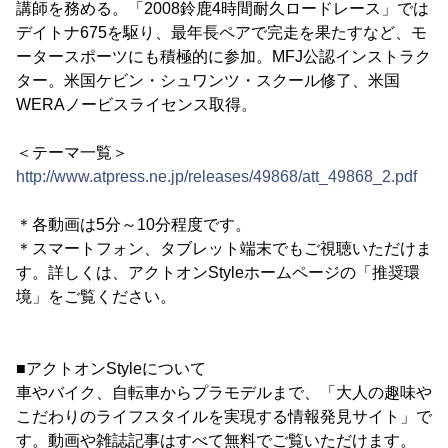
講師を務める。「2008鈴鹿4時間耐久ロードレース」では
デイトナ675を駆り、最年長ペアで完走を果たすなど、モ
ータースポーツにも積極的に参加。MFJ公認インストラク
ター。米国ケビン・シュワンツ・スクール修了、米国
WERAノービスライセンス取得。
＜テーマ一覧＞
http://www.atpress.ne.jp/releases/49868/att_49868_2.pdf
＊各動画は5分～10分程度です。
＊スマートフォン、タブレット端末でもご視聴いただけま
す。詳しくは、アクトオンStyleホームページの「推奨環
境」をご覧ください。
■アクトオンStyleについて
車やバイク、自転車からプラモデルまで、「大人の趣味や
こだわりのライフスタイルを実現する情報発見サイト」で
す。動画や雑誌記事はすべて無料でご覧いただけます。