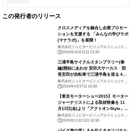
この発行者のリリース
クロスメディアを融合し企業プロモー
ションを支援する 「みんなの学びラボ
(マナラボ)」を展開！
株式会社ジュピタービジュアルコミュニケー
ションズ
2016年10月31日 13:30
三浦半島サイクルスタンプラリー(春
編)開始にあわせ 安田大サーカス 団
長安田が自転車で三浦半島を巡る 4月
28日(木)からアクトオンStyleで配信開
株式会社ジュピタービジュアルコミュニケー
ションズ
始
2016年4月27日 14:30
【東京モーターショー2015】モーター
ジャーナリストによる取材映像を 11
月13日(金)より「アクトオンStyle」メ
ルマガ会員に限定公開 ～ 輸入車メ
株式会社ジュピタービジュアルコミュニケー
ションズ
ーカーを中心に、ワールドプレミアや
2015年11月13日 10:30
注目車種を紹介 ～
バイク旅の楽しさを伝えるオリジナル