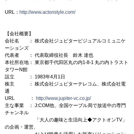
URL：
http://www.actonstyle.com/
【会社概要】
会社名 ： 株式会社ジュピタービジュアルコミュニケ
ーションズ
代表者 ： 代表取締役社長 鈴木 達也
本社所在地： 東京都千代田区丸の内1-8-1 丸の内トラスト
タワーN館
設立 ： 1983年4月1日
株主 ： 株式会社ジュピターテレコム、株式会社電
通
URL ：
http://www.jupiter-vc.co.jp/
主な事業 ： J:COM他、全国ケーブル局で放送中の専門
チャンネル
「大人の趣味と生活向上◆アクトオンTV」
の企画・運営、