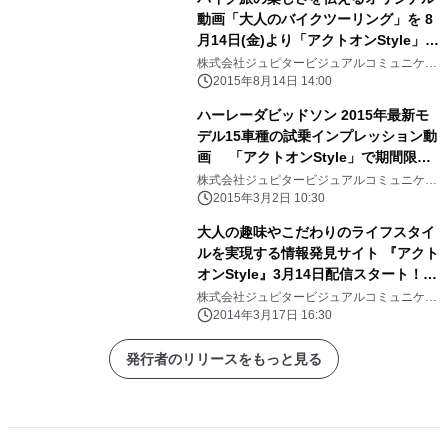
動画「大人のバイクツーリング」を 8
月14日(金)より「アクトオンStyle」メ
ルマガ会員に限定公開
株式会社ジュピタービジュアルコミュニケー
ションズ
2015年8月14日 14:00
ハーレーダビッドソン 2015年最新モ
デル15車種の試乗インプレッション動
画 「アクトオンStyle」で期間限定
公開！
株式会社ジュピタービジュアルコミュニケー
ションズ
2015年3月2日 10:30
大人の趣味やこだわりのライフスタイ
ルを実現する情報発見サイト 『アクト
オンStyle』3月14日配信スタート！
～番組動画や雑誌記事で好奇心を刺激
株式会社ジュピタービジュアルコミュニケー
ションズ
する！～
2014年3月17日 16:30
発行者のリリースをもっと見る