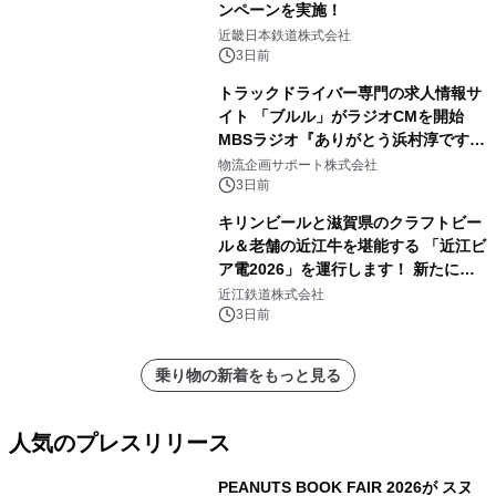
ンペーンを実施！
近畿日本鉄道株式会社
3日前
トラックドライバー専門の求人情報サ
イト 「ブルル」がラジオCMを開始
MBSラジオ『ありがとう浜村淳です』
にて8月1日(土)より
物流企画サポート株式会社
3日前
キリンビールと滋賀県のクラフトビー
ル＆老舗の近江牛を堪能する 「近江ビ
ア電2026」を運行します！ 新たに
「長濱浪漫ビール」が参加！キリン一
近江鉄道株式会社
番搾り飲み放題が復活！
3日前
乗り物の新着をもっと見る
人気のプレスリリース
PEANUTS BOOK FAIR 2026が スヌ