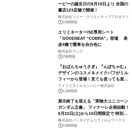
ーピーの誕生日の8月10日より 全国の
書店123店舗で開催！
1
株式会社ソニー・クリエイティブプロダクツ
10時間前
エリミネーター/SE専用シート
「GOODSEAT “COBRA”」登場 表
皮4種で愛車を自分色に
2
株式会社グッズ
7時間前
『おぱんちゅうさぎ』『んぽちゃむ』
デザインのコスメ＆メイクパフがミル
フィーから登場！見ても使っても楽し
3
い、ポップでキュートなコレクショ
ライフスタイルカンパニー株式会社
ン。
11時間前
展示終了を迎える「実物大ユニコーン
ガンダム立像」 フィナーレ企画始動！
8月22日(土)から10日間限定で 特別映
4
像『UNICORN GUNDAM Statue ―
株式会社バンダイナムコフィルムワークス
BEYOND POSSIBILITY ―』を上映！
10時間前