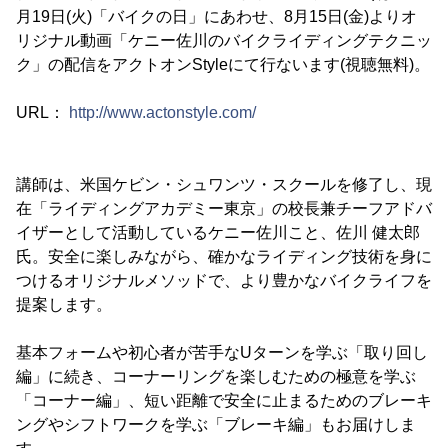
月19日(火)「バイクの日」にあわせ、8月15日(金)よりオ
リジナル動画「ケニー佐川のバイクライディングテクニッ
ク」の配信をアクトオンStyleにて行ないます(視聴無料)。
URL：
http://www.actonstyle.com/
講師は、米国ケビン・シュワンツ・スクールを修了し、現
在「ライディングアカデミー東京」の校長兼チーフアドバ
イザーとして活動しているケニー佐川こと、佐川 健太郎
氏。安全に楽しみながら、確かなライディング技術を身に
つけるオリジナルメソッドで、より豊かなバイクライフを
提案します。
基本フォームや初心者が苦手なUターンを学ぶ「取り回し
編」に続き、コーナーリングを楽しむための極意を学ぶ
「コーナー編」、短い距離で安全に止まるためのブレーキ
ングやシフトワークを学ぶ「ブレーキ編」もお届けしま