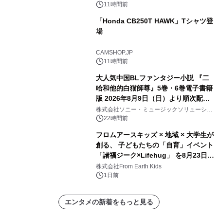
11時間前
「Honda CB250T HAWK」Tシャツ登
場
CAMSHOP.JP
11時間前
大人気中国BLファンタジー小説 『二
哈和他的白猫師尊』5巻・6巻電子書籍
版 2026年8月9日（日）より順次配信
開始
株式会社ソニー・ミュージックソリューショ
ンズ
22時間前
フロムアースキッズ × 地域 × 大学生が
創る、 子どもたちの「自育」イベント
「諸福ジーク×Lifehug」 を8月23日
(日)開催
株式会社From Earth Kids
1日前
エンタメの新着をもっと見る