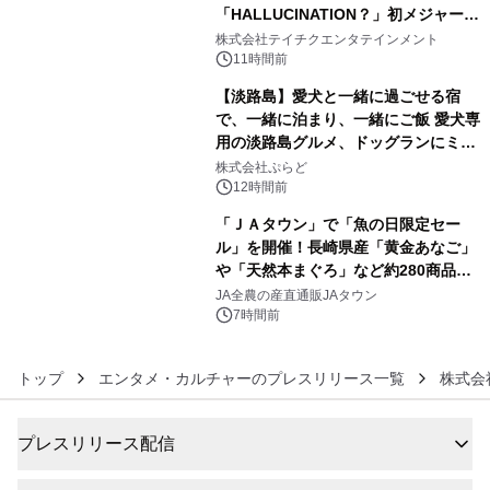
「HALLUCINATION？」初メジャー配
4
信リリース決定！
株式会社テイチクエンタテインメント
11時間前
【淡路島】愛犬と一緒に過ごせる宿
で、一緒に泊まり、一緒にご飯 愛犬専
用の淡路島グルメ、ドッグランにミニ
5
プール グランピングとトレーラーハウ
株式会社ぷらど
スの2施設で
12時間前
「ＪＡタウン」で「魚の日限定セー
ル」を開催！長崎県産「黄金あなご」
や「天然本まぐろ」など約280商品を
6
販売！～毎月１０日の定例企画～
JA全農の産直通販JAタウン
7時間前
トップ
エンタメ・カルチャーのプレスリリース一覧
株式会
プレスリリース配信