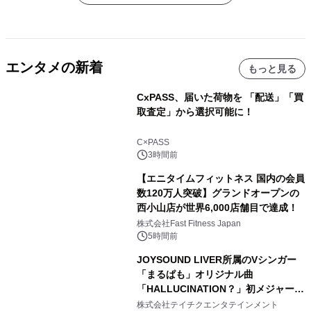
エンタメの新着
もっと見る
CxPASS、届いた荷物を 「配送」「買
取査定」から選択可能に！
C×PASS
3時間前
【エニタイムフィットネス 国内の会員
数120万人突破】グランドオープンの
西小山店が世界6,000店舗目で達成！
株式会社Fast Fitness Japan
5時間前
JOYSOUND LIVER所属のVシンガー
「まるぱも」オリジナル曲
「HALLUCINATION？」初メジャー配
信リリース決定！
株式会社テイチクエンタテインメント