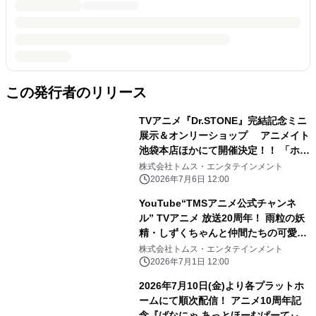
この発行者のリリース
TVアニメ『Dr.STONE』完結記念ミニ
展示＆オンリーショップ アニメイト
池袋本店ほかにて開催決定！！ 「ホワ
イマンといっしょ」がテーマの新規描
株式会社トムス・エンタテインメント
き下ろし商品の 会場販売、事後通販も
2026年7月6日 12:00
実施予定
YouTube“TMSアニメ公式チャンネ
ル” TVアニメ 放送20周年！ 雨粒の妖
精・しずくちゃんと仲間たちの可愛い
ストーリーが詰まった TVアニメ『ぷ
株式会社トムス・エンタテインメント
るるんっ！しずくちゃん』を全話無料
2026年7月1日 12:00
配信！
2026年7月10日(金)より各プラットホ
ームにて順次配信！ アニメ10周年記
念『ばなにゃ あっとほーむぱーてぃ