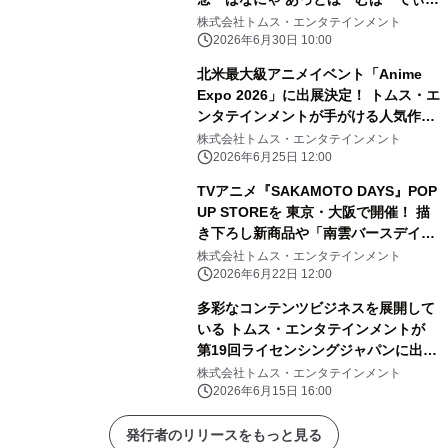
ー』 続投となる ばなにゃ役：梶裕
株式会社トムス・エンタテインメント
貴、ベイビースイート役：村瀬歩 豪
2026年6月30日 10:00
華ゲストキャスト3名 種崎敦美／伊藤
北米最大級アニメイベント「Anime
ゆいな／森川智之の オフィシャルコメ
Expo 2026」に出展決定！ トムス・エ
ントが解禁！
ンタテインメントが手がける人気作品
が集結し “日本のお祭り”体験を展開
株式会社トムス・エンタテインメント
2026年6月25日 12:00
TVアニメ『SAKAMOTO DAYS』POP
UP STOREを 東京・大阪で開催！ 描
き下ろし新商品や「南雲バースデイ」
グッズが登場
株式会社トムス・エンタテインメント
2026年6月22日 12:00
多彩なコンテンツビジネスを展開して
いる トムス・エンタテインメントが
第19回ライセンシングジャパンに出
展！
株式会社トムス・エンタテインメント
2026年6月15日 16:00
発行者のリリースをもっと見る