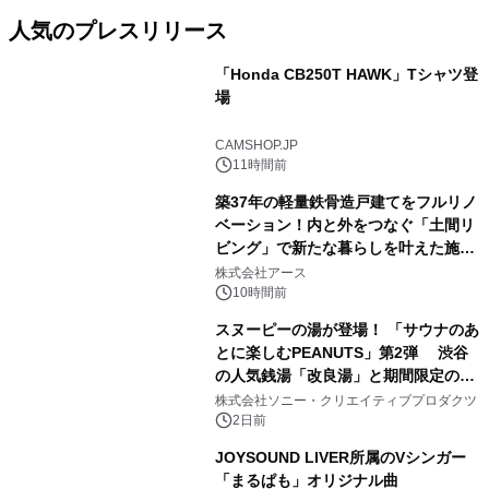
人気のプレスリリース
「Honda CB250T HAWK」Tシャツ登
場
1
CAMSHOP.JP
11時間前
築37年の軽量鉄骨造戸建てをフルリノ
ベーション！内と外をつなぐ「土間リ
ビング」で新たな暮らしを叶えた施工
2
事例を株式会社アースが公開
株式会社アース
10時間前
スヌーピーの湯が登場！ 「サウナのあ
とに楽しむPEANUTS」第2弾 渋谷
の人気銭湯「改良湯」と期間限定のコ
3
ラボレーション サウナイキタイコラ
株式会社ソニー・クリエイティブプロダクツ
ボグッズも発売決定！
2日前
JOYSOUND LIVER所属のVシンガー
「まるぱも」オリジナル曲