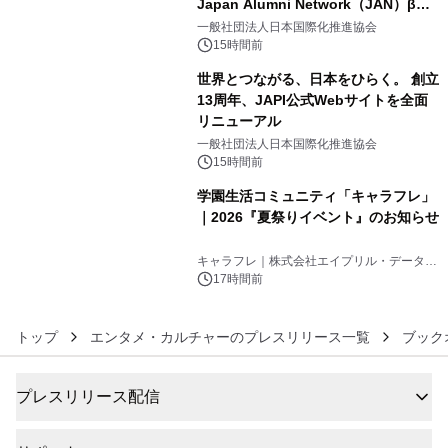
Japan Alumni Network（JAN）β版
4
をリリース
一般社団法人日本国際化推進協会
15時間前
世界とつながる、日本をひらく。 創立
13周年、JAPI公式Webサイトを全面
リニューアル
5
一般社団法人日本国際化推進協会
15時間前
学園生活コミュニティ「キャラフレ」
｜2026『夏祭りイベント』のお知らせ
6
キャラフレ｜株式会社エイプリル・データ・
デザインズ
17時間前
トップ
エンタメ・カルチャーのプレスリリース一覧
ブック
プレスリリース配信