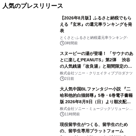
人気のプレスリリース
【2026年8月版】ふるさと納税でもら
える『玄米』の還元率ランキングを発
表
1
とくさと-ふるさと納税還元率ランキング-
3時間前
スヌーピーの湯が登場！ 「サウナのあ
とに楽しむPEANUTS」第2弾 渋谷
の人気銭湯「改良湯」と期間限定のコ
2
ラボレーション サウナイキタイコラ
株式会社ソニー・クリエイティブプロダクツ
ボグッズも発売決定！
2日前
大人気中国BLファンタジー小説 『二
哈和他的白猫師尊』5巻・6巻電子書籍
版 2026年8月9日（日）より順次配信
3
開始
株式会社ソニー・ミュージックソリューショ
ンズ
11時間前
現役留学生がつくる、留学生のため
の、留学生専用プラットフォーム