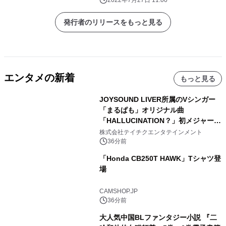
2022年7月27日 11:00
発行者のリリースをもっと見る
エンタメの新着
もっと見る
JOYSOUND LIVER所属のVシンガー
「まるぱも」オリジナル曲
「HALLUCINATION？」初メジャー配
信リリース決定！
株式会社テイチクエンタテインメント
36分前
「Honda CB250T HAWK」Tシャツ登
場
CAMSHOP.JP
36分前
大人気中国BLファンタジー小説 『二