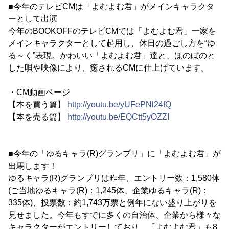
■今年のテレビCMは「よむよむ君」がメインキャラクタ
ーとして出演
今年のBOOKOFFのテレビCMでは「よむよむ君」一家を
メインキャラクターとして起用し、休日の過ごし方を“ゆ
る～く”表現。かわいい「よむよむ君」達と、ほのぼのと
した唄や映像により、癒されるCMに仕上げています。
・CM動画ページ
【本を買う篇】
http://youtu.be/yUFePNl24fQ
【本を売る篇】
http://youtu.be/EQCtt5yOZZI
■今年の「ゆるキャラ(R)グランプリ」に「よむよむ君」が
出馬します！
ゆるキャラ(R)グランプリは昨年、エントリー数：1,580体
(ご当地ゆるキャラ(R)：1,245体、企業ゆるキャラ(R)：
335体)、投票数：約1,743万票と例年にない盛り上がりを
見せました。今年もすでに多くの自治体、企業から様々な
キャラクターがエントリーしており、「よむよむ君」も8