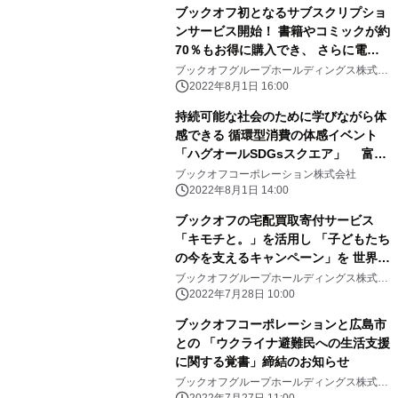
ブックオフ初となるサブスクリプショ
ンサービス開始！ 書籍やコミックが約
70％もお得に購入でき、 さらに電子
雑誌も読み放題 「ブックチケット」
ブックオフグループホールディングス株式会
社
サービスを 大幅リニューアルし2022
2022年8月1日 16:00
年8月1日提供開始
持続可能な社会のために学びながら体
感できる 循環型消費の体感イベント
「ハグオールSDGsスクエア」 富山
大和で2022年8月10日(水)～15日(月)
ブックオフコーポレーション株式会社
に開催
2022年8月1日 14:00
ブックオフの宅配買取寄付サービス
「キモチと。」を活用し 「子どもたち
の今を支えるキャンペーン」を 世界自
殺予防デーに合わせて8月1日～9月11
ブックオフグループホールディングス株式会
社
日まで実施
2022年7月28日 10:00
ブックオフコーポレーションと広島市
との 「ウクライナ避難民への生活支援
に関する覚書」締結のお知らせ
ブックオフグループホールディングス株式会
社