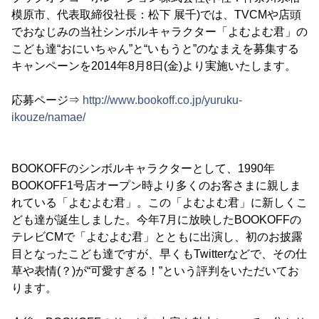
模原市、代表取締役社長：松下 展千)では、TVCMや店頭
でおなじみの当社シンボルキャラクター「よむよむ君」の
こども達“おにいちゃん”と“いもうと”のなまえを募集する
キャンペーンを2014年8月8日(金)より実施いたします。
応募ページ⇒
http://www.bookoff.co.jp/yuruku-
ikouze/namae/
BOOKOFFのシンボルキャラクターとして、1990年
BOOKOFF1号店オープン時より多くのお客さまに親しま
れている「よむよむ君」。この「よむよむ君」に新しくこ
ども達が誕生しました。今年7月に放映したBOOKOFFの
テレビCMで「よむよむ君」とともに出演し、初のお披露
目となったこども達ですが、早くもTwitterなどで、その仕
草や表情(？)が“可愛すぎる！”という評判をいただいてお
ります。