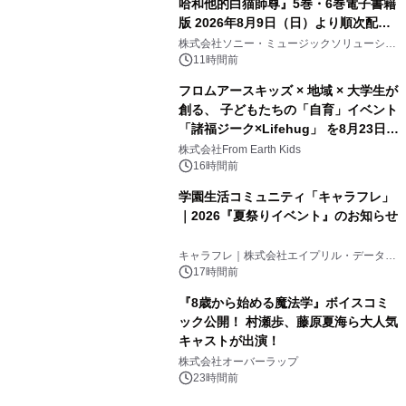
哈和他的白猫師尊』5巻・6巻電子書籍
版 2026年8月9日（日）より順次配信
開始
株式会社ソニー・ミュージックソリューショ
ンズ
11時間前
フロムアースキッズ × 地域 × 大学生が
創る、 子どもたちの「自育」イベント
「諸福ジーク×Lifehug」 を8月23日
(日)開催
株式会社From Earth Kids
16時間前
学園生活コミュニティ「キャラフレ」
｜2026『夏祭りイベント』のお知らせ
キャラフレ｜株式会社エイプリル・データ・
デザインズ
17時間前
『8歳から始める魔法学』ボイスコミ
ック公開！ 村瀬歩、藤原夏海ら大人気
キャストが出演！
株式会社オーバーラップ
23時間前