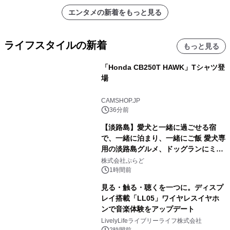
エンタメの新着をもっと見る
ライフスタイルの新着
もっと見る
「Honda CB250T HAWK」Tシャツ登
場
CAMSHOP.JP
36分前
【淡路島】愛犬と一緒に過ごせる宿
で、一緒に泊まり、一緒にご飯 愛犬専
用の淡路島グルメ、ドッグランにミニ
プール グランピングとトレーラーハウ
株式会社ぷらど
スの2施設で
1時間前
見る・触る・聴くを一つに。ディスプ
レイ搭載「LL05」ワイヤレスイヤホ
ンで音楽体験をアップデート
LivelyLifeライブリーライフ株式会社