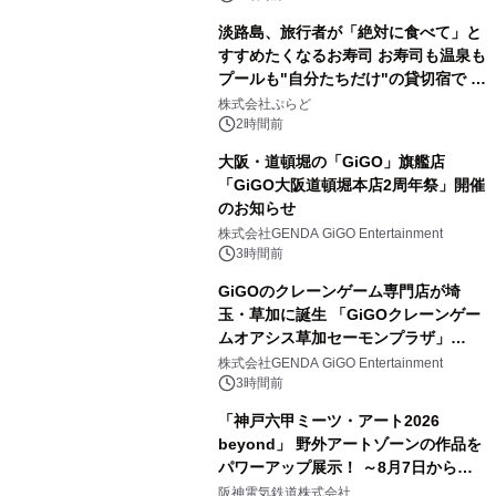
淡路島、旅行者が「絶対に食べて」と
すすめたくなるお寿司 お寿司も温泉も
プールも"自分たちだけ"の貸切宿で 1
日1組限定「岩屋温泉 絵島別庭 海と
株式会社ぷらど
森」の握り寿司プラン
2時間前
大阪・道頓堀の「GiGO」旗艦店
「GiGO大阪道頓堀本店2周年祭」開催
のお知らせ
株式会社GENDA GiGO Entertainment
3時間前
GiGOのクレーンゲーム専門店が埼
玉・草加に誕生 「GiGOクレーンゲー
ムオアシス草加セーモンプラザ」
2026年8月7日(金)10時グランドオープ
株式会社GENDA GiGO Entertainment
ン
3時間前
「神戸六甲ミーツ・アート2026
beyond」 野外アートゾーンの作品を
パワーアップ展示！ ～8月7日からは
直前割パスポートを販売～
阪神電気鉄道株式会社