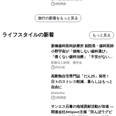
4時間前
旅行の新着をもっと見る
ライフスタイルの新着
もっと見る
新橋歯科医科診療所 副院長・歯科医師
小野宇宙が「後悔しない歯科選び」
「痛くない歯科治療」「不安がない治
療計画」をテーマに専門監修
医療法人財団 興学会
20分前
高断熱住宅専門誌「だん25」発売！
日々のストレス軽減、暮らしはもっと
自由に
jimosumu
1時間前
サンエス石膏の地域貢献活動が加速 ―
関連会社Attipect主催「田んぼラグビ