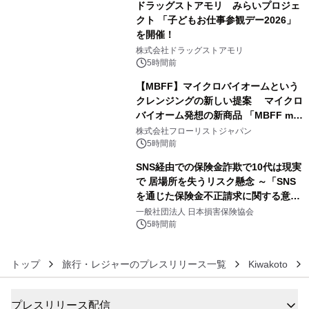
ドラッグストアモリ みらいプロジェ
クト 「子どもお仕事参観デー2026」
を開催！
4
株式会社ドラッグストアモリ
5時間前
【MBFF】マイクロバイオームという
クレンジングの新しい提案 マイクロ
バイオーム発想の新商品 「MBFF mb
5
クレンジングPRO」を2026年8月6日
株式会社フローリストジャパン
発売
5時間前
SNS経由での保険金詐欺で10代は現実
で 居場所を失うリスク懸念 ～「SNS
を通じた保険金不正請求に関する意識
6
調査」を実施、 認知度の低さも浮き彫
一般社団法人 日本損害保険協会
りに～
5時間前
トップ
旅行・レジャーのプレスリリース一覧
Kiwakoto
プレスリリース配信