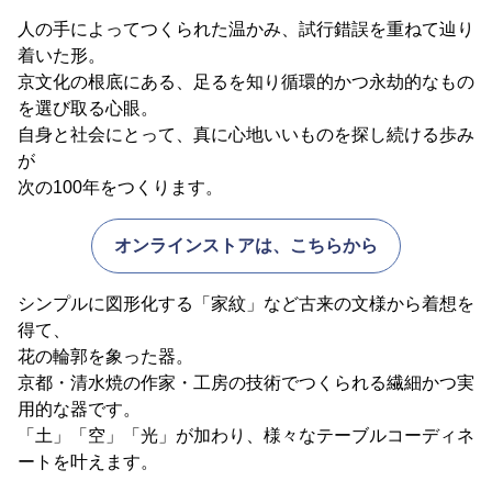
人の手によってつくられた温かみ、試行錯誤を重ねて辿り
着いた形。
京文化の根底にある、足るを知り循環的かつ永劫的なもの
を選び取る心眼。
自身と社会にとって、真に心地いいものを探し続ける歩み
が
次の100年をつくります。
オンラインストアは、こちらから
シンプルに図形化する「家紋」など古来の文様から着想を
得て、
花の輪郭を象った器。
京都・清水焼の作家・工房の技術でつくられる繊細かつ実
用的な器です。
「土」「空」「光」が加わり、様々なテーブルコーディネ
ートを叶えます。