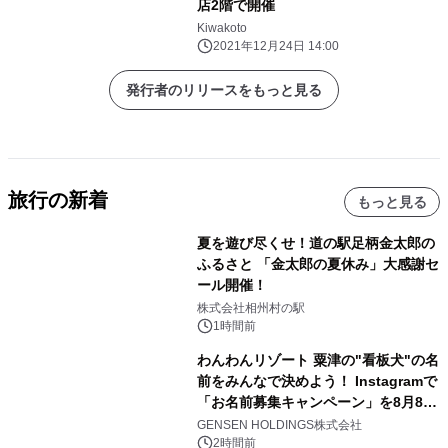
店2階で開催
Kiwakoto
2021年12月24日 14:00
発行者のリリースをもっと見る
旅行の新着
もっと見る
夏を遊び尽くせ！道の駅足柄金太郎の
ふるさと 「金太郎の夏休み」大感謝セ
ール開催！
株式会社相州村の駅
1時間前
わんわんリゾート 粟津の"看板犬"の名
前をみんなで決めよう！ Instagramで
「お名前募集キャンペーン」を8月8日
(土)より開催
GENSEN HOLDINGS株式会社
2時間前