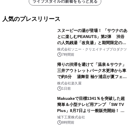
ライフスタイルの新着をもっと見る
人気のプレスリリース
スヌーピーの湯が登場！ 「サウナのあ
とに楽しむPEANUTS」第2弾 渋谷
の人気銭湯「改良湯」と期間限定のコ
1
ラボレーション サウナイキタイコラ
株式会社ソニー・クリエイティブプロダクツ
ボグッズも発売決定！
7時間前
帰りの渋滞を避けて「温泉＆サウナ」
三井アウトレットパーク木更津から車
で約5分 湯舞音 袖ケ浦店が夏フェア
2
メニューを提供
株式会社楽久屋
1日前
Makuakeで目標1341％を突破した超
簡単＆小型テレビ用アンプ 「SW TV
Plus」8月7日より一般販売開始！ ケ
3
ーブル1本つなぐだけ、テレビの音が
城下工業株式会社
ぐっと豊かに
8時間前