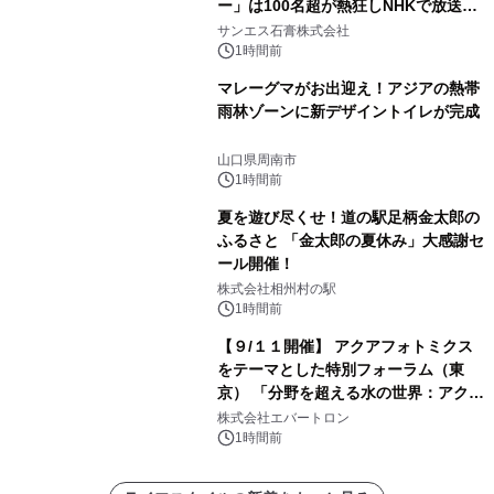
ー」は100名超が熱狂しNHKで放送さ
れました。
サンエス石膏株式会社
1時間前
マレーグマがお出迎え！アジアの熱帯
雨林ゾーンに新デザイントイレが完成
山口県周南市
1時間前
夏を遊び尽くせ！道の駅足柄金太郎の
ふるさと 「金太郎の夏休み」大感謝セ
ール開催！
株式会社相州村の駅
1時間前
【９/１１開催】 アクアフォトミクス
をテーマとした特別フォーラム（東
京） 「分野を超える水の世界：アクア
フォトミクスが切り拓く新しい科学の
株式会社エバートロン
地平」を開催
1時間前