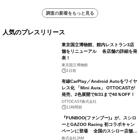
調査の新着をもっと見る
人気のプレスリリース
東京国立博物館、館内レストラン3店
舗をリニューアル 各店舗の詳細を発
表！
1
東京国立博物館
1日前
有線CarPlay／Android Autoをワイヤ
レス化 「Mini Aura」 OTTOCASTが
発売、2色展開で8/31まで40％OFF！
2
OTTOCAST株式会社
11時間前
『FUNBOO(ファンブー)』が、スシロ
ーとGAZOO Racing 初コラボキャン
ペーンに登場 全国のスシロー店舗で
3
GR 4車種の FUNBOO(ミニカー)付き
株式会社JAM