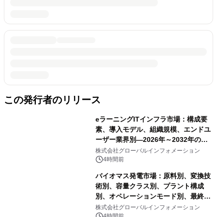
この発行者のリリース
eラーニングITインフラ市場：構成要
素、導入モデル、組織規模、エンドユ
ーザー業界別―2026年～2032年の世
界市場予測
株式会社グローバルインフォメーション
4時間前
バイオマス発電市場：原料別、変換技
術別、容量クラス別、プラント構成
別、オペレーションモード別、最終用
途別―2026年～2032年の世界市場予
株式会社グローバルインフォメーション
測
4時間前