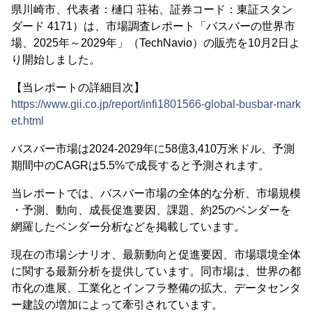
県川崎市、代表者：樋口 荘祐、証券コード：東証スタン
ダード 4171）は、市場調査レポート「バスバーの世界市
場、2025年～2029年」（TechNavio）の販売を10月2日よ
り開始しました。
【当レポートの詳細目次】
https://www.gii.co.jp/report/infi1801566-global-busbar-mark
et.html
バスバー市場は2024-2029年に58億3,410万米ドル、予測
期間中のCAGRは5.5%で成長すると予測されます。
当レポートでは、バスバー市場の全体的な分析、市場規模
・予測、動向、成長促進要因、課題、約25のベンダーを
網羅したベンダー分析などを掲載しています。
現在の市場シナリオ、最新動向と促進要因、市場環境全体
に関する最新分析を提供しています。同市場は、世界の都
市化の進展、工業化とインフラ整備の拡大、データセンタ
ー建設の増加によって牽引されています。