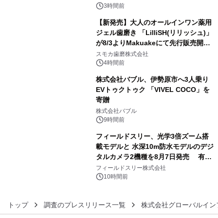
メニューが展開されます
3時間前
【新発売】大人のオールインワン薬用
ジェル歯磨き 「LilliSH(リリッシュ)」
が8/3よりMakuakeにて先行販売開
4
始！
スモカ歯磨株式会社
4時間前
株式会社バブル、伊勢原市へ3人乗り
EVトゥクトゥク 「VIVEL COCO」を
寄贈
5
株式会社バブル
9時間前
フィールドスリー、光学3倍ズーム搭
載モデルと 水深10m防水モデルのデジ
タルカメラ2機種を8月7日発売 有効
6
約1300万画素、用途別に選べるコンデ
フィールドスリー株式会社
ジ新登場
10時間前
トップ
調査のプレスリリース一覧
株式会社グローバルイン