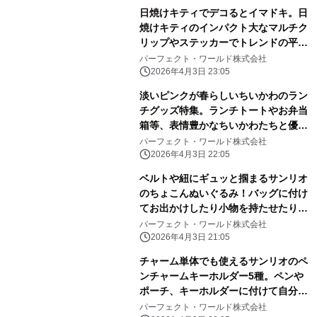
日焼けキティでデコるとイマドキ。日
焼けキティのインパクト大なマルチク
リップやステッカーでトレンドの平成
レトロ感ばっちりです。
パーフェクト・ワールド株式会社
2026年4月3日 23:05
淡いピンクが春らしいちいかわのラン
チグッズ特集。ランチトートやお弁当
箱等、表情豊かなちいかわたちと優し
いピンク色に心和む
パーフェクト・ワールド株式会社
2026年4月3日 22:05
ベルトや紐にギュッと掴まるサンリオ
のちょこんぬいぐるみ！バッグに付け
てお出かけしたり小物を持たせたりと
自由に楽しめる！
パーフェクト・ワールド株式会社
2026年4月3日 21:05
チャーム単体でも使えるサンリオのペ
ンチャームキーホルダー5種。ペンや
ポーチ、キーホルダーに付けて自分だ
けのアレンジしよう
パーフェクト・ワールド株式会社