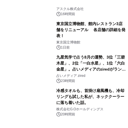
3
アスクル株式会社
16時間前
東京国立博物館、館内レストラン3店
舗をリニューアル 各店舗の詳細を発
表！
4
東京国立博物館
1日前
九星気学で占う8月の運勢、3位「三碧
木星」、2位「一白水星」、1位「六白
金星」。占いメディアのziredがランキ
5
ングを発表
占いメディア zired
23時間前
冷感タオルも、首掛け扇風機も、冷却
リングも試した私が、ネッククーラー
に落ち着いた話。
6
株式会社G.Oホールディングス
20時間前