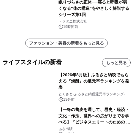
眠りづらさの正体──寝ると呼吸が弱
くなる"体の構造"をやさしく解説する
シリーズ第1回
トラタニ株式会社
19時間前
ファッション・美容の新着をもっと見る
ライフスタイルの新着
もっと見る
【2026年8月版】ふるさと納税でもら
える『焼酎』の還元率ランキングを発
表
とくさと-ふるさと納税還元率ランキング-
13分前
【一杯の蕎麦を通して、歴史・経済・
文化・作法、世界への広がりまでを学
べる】『ビジネスエリートのための 教
養としての蕎麦』2026年8月25日
あさ出版