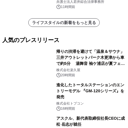
弁護士法人若井綜合法律事務所
11時間前
ライフスタイルの新着をもっと見る
人気のプレスリリース
帰りの渋滞を避けて「温泉＆サウナ」
三井アウトレットパーク木更津から車
で約5分 湯舞音 袖ケ浦店が夏フェア
1
メニューを提供
株式会社楽久屋
20時間前
進化したトータルステーションのエン
トリーモデル 『GM-120シリーズ』を
発売
2
株式会社トプコン
16時間前
アスクル、新代表取締役社長CEOに成
松 岳志が就任