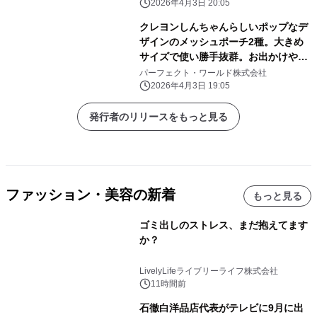
2026年4月3日 20:05
クレヨンしんちゃんらしいポップなデ
ザインのメッシュポーチ2種。大きめ
サイズで使い勝手抜群。お出かけや旅
行にぜひ！
パーフェクト・ワールド株式会社
2026年4月3日 19:05
発行者のリリースをもっと見る
ファッション・美容の新着
もっと見る
ゴミ出しのストレス、まだ抱えてます
か？
LivelyLifeライブリーライフ株式会社
11時間前
石徹白洋品店代表がテレビに9月に出