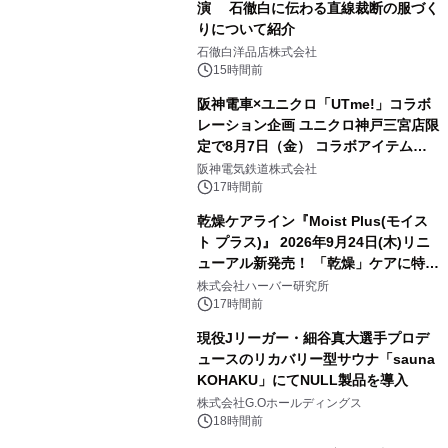
演 石徹白に伝わる直線裁断の服づく
りについて紹介
石徹白洋品店株式会社
15時間前
阪神電車×ユニクロ「UTme!」コラボ
レーション企画 ユニクロ神戸三宮店限
定で8月7日（金） コラボアイテムが
発売決定！
阪神電気鉄道株式会社
17時間前
乾燥ケアライン『Moist Plus(モイス
ト プラス)』 2026年9月24日(木)リニ
ューアル新発売！ 「乾燥」ケアに特化
し、ライン使いで潤いに満ちた肌へ
株式会社ハーバー研究所
17時間前
現役Jリーガー・細谷真大選手プロデ
ュースのリカバリー型サウナ「sauna
KOHAKU」にてNULL製品を導入
株式会社G.Oホールディングス
18時間前