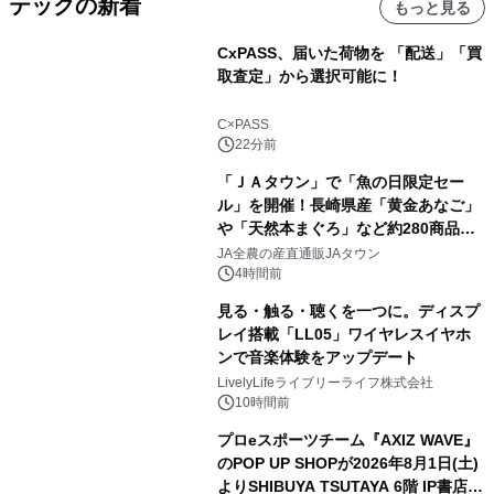
テックの新着
もっと見る
CxPASS、届いた荷物を 「配送」「買
取査定」から選択可能に！
C×PASS
22分前
「ＪＡタウン」で「魚の日限定セー
ル」を開催！長崎県産「黄金あなご」
や「天然本まぐろ」など約280商品を
販売！～毎月１０日の定例企画～
JA全農の産直通販JAタウン
4時間前
見る・触る・聴くを一つに。ディスプ
レイ搭載「LL05」ワイヤレスイヤホ
ンで音楽体験をアップデート
LivelyLifeライブリーライフ株式会社
10時間前
プロeスポーツチーム『AXIZ WAVE』
のPOP UP SHOPが2026年8月1日(土)
よりSHIBUYA TSUTAYA 6階 IP書店で