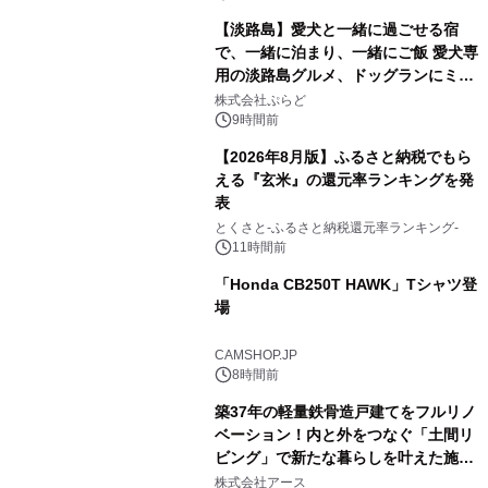
【淡路島】愛犬と一緒に過ごせる宿
で、一緒に泊まり、一緒にご飯 愛犬専
用の淡路島グルメ、ドッグランにミニ
2
プール グランピングとトレーラーハウ
株式会社ぷらど
スの2施設で
9時間前
【2026年8月版】ふるさと納税でもら
える『玄米』の還元率ランキングを発
表
3
とくさと-ふるさと納税還元率ランキング-
11時間前
「Honda CB250T HAWK」Tシャツ登
場
4
CAMSHOP.JP
8時間前
築37年の軽量鉄骨造戸建てをフルリノ
ベーション！内と外をつなぐ「土間リ
ビング」で新たな暮らしを叶えた施工
5
事例を株式会社アースが公開
株式会社アース