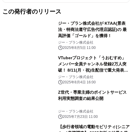
この発行者のリリース
ジー・プラン株式会社が KTAA(景表
法・特商法遵守広告代理店認証)の 最
高評価「ゴールド」を獲得！
ジー・プラン株式会社
2025年8月5日 11:00
VTuberプロジェクト「うおむすめ」
メンバー全員チャンネル登録2万人突
破！ 8/11(月・祝)生配信で重大発表
＋？？？動画プレミア公開！！
ジー・プラン株式会社
2025年8月4日 16:00
Z世代・専業主婦のポイントサービス
利用実態調査の結果公開
ジー・プラン株式会社
2025年7月23日 11:00
【歩行者領域の電動モビリティ(シニア