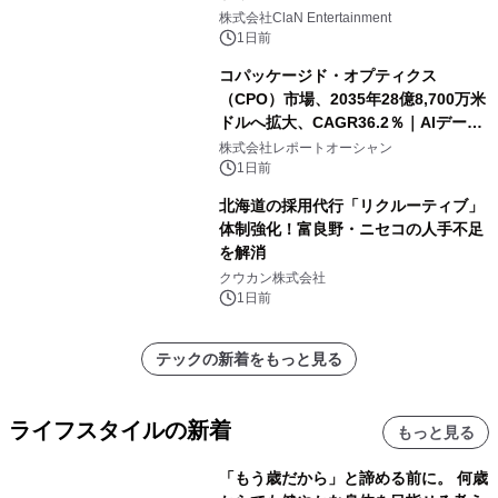
開催決定！！
株式会社ClaN Entertainment
1日前
コパッケージド・オプティクス
（CPO）市場、2035年28億8,700万米
ドルへ拡大、CAGR36.2％｜AIデータ
センター・高速光通信需要が成長を加
株式会社レポートオーシャン
速
1日前
北海道の採用代行「リクルーティブ」
体制強化！富良野・ニセコの人手不足
を解消
クウカン株式会社
1日前
テックの新着をもっと見る
ライフスタイルの新着
もっと見る
「もう歳だから」と諦める前に。 何歳