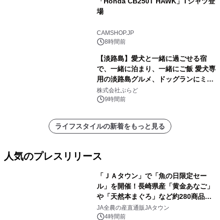
「Honda CB250T HAWK」Tシャツ登
場
CAMSHOP.JP
8時間前
【淡路島】愛犬と一緒に過ごせる宿
で、一緒に泊まり、一緒にご飯 愛犬専
用の淡路島グルメ、ドッグランにミニ
プール グランピングとトレーラーハウ
株式会社ぷらど
スの2施設で
9時間前
ライフスタイルの新着をもっと見る
人気のプレスリリース
「ＪＡタウン」で「魚の日限定セー
ル」を開催！長崎県産「黄金あなご」
や「天然本まぐろ」など約280商品を
1
販売！～毎月１０日の定例企画～
JA全農の産直通販JAタウン
4時間前