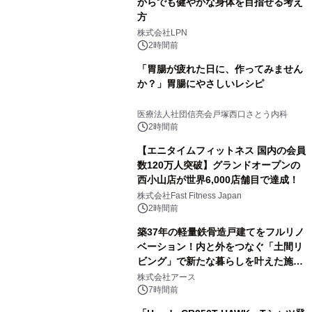
からでも健やかな身体を目指せる考え
方
株式会社LPN
2時間前
「胃腸が疲れた日に、作ってみません
か？」胃腸にやさしいレシピ
医療法人社団信亮会戸塚西口さとう内科
2時間前
【エニタイムフィットネス 国内の会員
数120万人突破】グランドオープンの
西小山店が世界6,000店舗目で達成！
株式会社Fast Fitness Japan
2時間前
築37年の軽量鉄骨造戸建てをフルリノ
ベーション！内と外をつなぐ「土間リ
ビング」で新たな暮らしを叶えた施工
事例を株式会社アースが公開
株式会社アース
7時間前