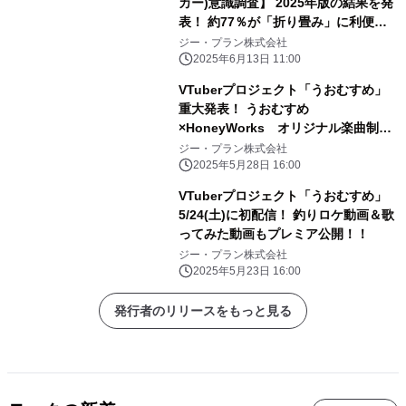
カー)意識調査】 2025年版の結果を発
表！ 約77％が「折り畳み」に利便性
を実感
ジー・プラン株式会社
2025年6月13日 11:00
VTuberプロジェクト「うおむすめ」
重大発表！ うおむすめ
×HoneyWorks オリジナル楽曲制作
決定！！
ジー・プラン株式会社
2025年5月28日 16:00
VTuberプロジェクト「うおむすめ」
5/24(土)に初配信！ 釣りロケ動画＆歌
ってみた動画もプレミア公開！！
ジー・プラン株式会社
2025年5月23日 16:00
発行者のリリースをもっと見る