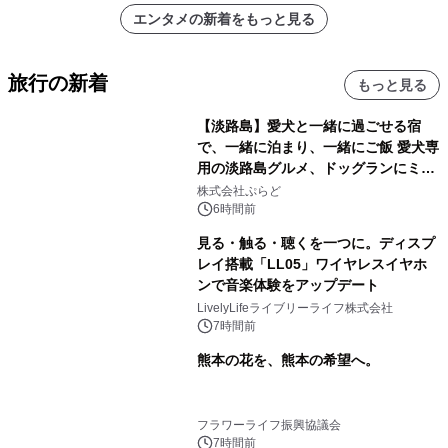
エンタメの新着をもっと見る
旅行の新着
もっと見る
【淡路島】愛犬と一緒に過ごせる宿
で、一緒に泊まり、一緒にご飯 愛犬専
用の淡路島グルメ、ドッグランにミニ
プール グランピングとトレーラーハウ
株式会社ぷらど
スの2施設で
6時間前
見る・触る・聴くを一つに。ディスプ
レイ搭載「LL05」ワイヤレスイヤホ
ンで音楽体験をアップデート
LivelyLifeライブリーライフ株式会社
7時間前
熊本の花を、熊本の希望へ。
フラワーライフ振興協議会
7時間前