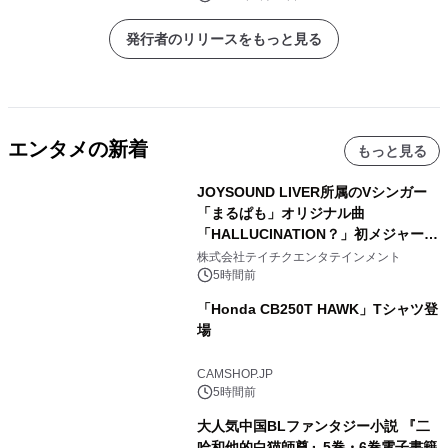
発行者のリリースをもっと見る
エンタメの新着
もっと見る
JOYSOUND LIVER所属のVシンガー
「まるぱも」オリジナル曲
「HALLUCINATION？」初メジャー配
信リリース決定！
株式会社テイチクエンタテインメント
5時間前
「Honda CB250T HAWK」Tシャツ登
場
CAMSHOP.JP
5時間前
大人気中国BLファンタジー小説 『二
哈和他的白猫師尊』5巻・6巻電子書籍