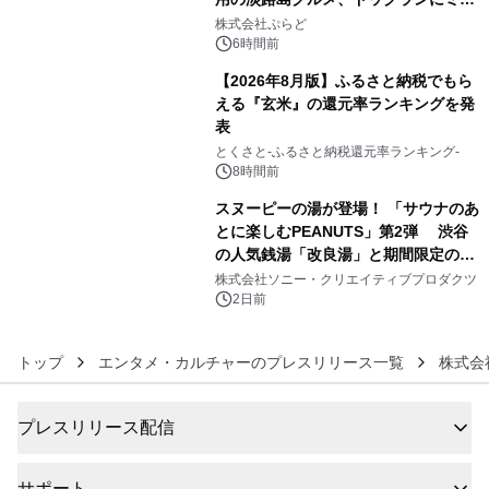
4
プール グランピングとトレーラーハウ
株式会社ぷらど
スの2施設で
6時間前
【2026年8月版】ふるさと納税でもら
える『玄米』の還元率ランキングを発
表
5
とくさと-ふるさと納税還元率ランキング-
8時間前
スヌーピーの湯が登場！ 「サウナのあ
とに楽しむPEANUTS」第2弾 渋谷
の人気銭湯「改良湯」と期間限定のコ
6
ラボレーション サウナイキタイコラ
株式会社ソニー・クリエイティブプロダクツ
ボグッズも発売決定！
2日前
トップ
エンタメ・カルチャーのプレスリリース一覧
株式会社
プレスリリース配信
サポート