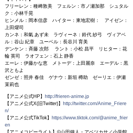
フリーレン：種﨑敦美 フェルン：市ノ瀬加那 シュタル
ク：小林千晃
ヒンメル：岡本信彦 ハイター：東地宏樹： アイゼン：
上田燿司
カンネ：和氣 あず未 ラヴィーネ：鈴代 紗弓 ヴィアベ
ル：谷山 紀章 ユーベル：長谷川 育美
デンケン：斉藤 次郎 ラント：小松 昌平 リヒター：花
輪 英司 ラオフェン：石上 静香
エーレ：伊藤かな恵 メトーデ：上田麗奈 エーデル：黒
沢ともよ
ゼンゼ：照井 春佳 ゲナウ：新垣 樽助 ゼーリエ：伊瀬
茉莉也
【アニメ公式HP】
http://frieren-anime.jp
【アニメ公式X(旧Twitter)】
http://twitter.com/Anime_Friere
n/
【アニメ公式TikTok】
https://www.tiktok.com/@anime_frier
en
【アニメコピーライト】©山田鐘人・アベツカサ／小学館