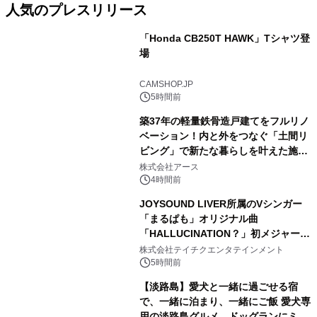
人気のプレスリリース
「Honda CB250T HAWK」Tシャツ登
場
1
CAMSHOP.JP
5時間前
築37年の軽量鉄骨造戸建てをフルリノ
ベーション！内と外をつなぐ「土間リ
ビング」で新たな暮らしを叶えた施工
2
事例を株式会社アースが公開
株式会社アース
4時間前
JOYSOUND LIVER所属のVシンガー
「まるぱも」オリジナル曲
「HALLUCINATION？」初メジャー配
3
信リリース決定！
株式会社テイチクエンタテインメント
5時間前
【淡路島】愛犬と一緒に過ごせる宿
で、一緒に泊まり、一緒にご飯 愛犬専
用の淡路島グルメ、ドッグランにミニ