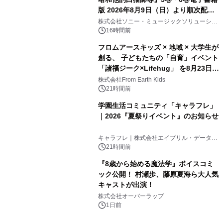
版 2026年8月9日（日）より順次配信
開始
株式会社ソニー・ミュージックソリューショ
ンズ
16時間前
フロムアースキッズ × 地域 × 大学生が
創る、 子どもたちの「自育」イベント
「諸福ジーク×Lifehug」 を8月23日
(日)開催
株式会社From Earth Kids
21時間前
学園生活コミュニティ「キャラフレ」
｜2026『夏祭りイベント』のお知らせ
キャラフレ｜株式会社エイプリル・データ・
デザインズ
21時間前
『8歳から始める魔法学』ボイスコミ
ック公開！ 村瀬歩、藤原夏海ら大人気
キャストが出演！
株式会社オーバーラップ
1日前