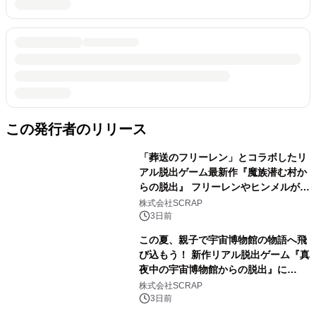
この発行者のリリース
「葬送のフリーレン」とコラボしたリ
アル脱出ゲーム最新作『魔族潜む村か
らの脱出』 フリーレンやヒンメルが武
器を手に魔族を見据える描き下ろしメ
株式会社SCRAP
インビジュアル公開
3日前
この夏、親子で宇宙博物館の物語へ飛
び込もう！ 新作リアル脱出ゲーム『真
夜中の宇宙博物館からの脱出』に
2026年8月7日(金)より親子で楽しめる
株式会社SCRAP
「ファミリーキット」が登場！
3日前