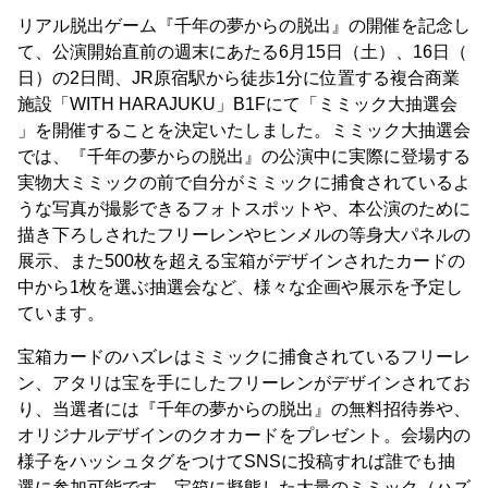
リアル脱出ゲーム『千年の夢からの脱出』の開催を記念し
て、公演開始直前の週末にあたる6月15日（土）、16日（
日）の2日間、JR原宿駅から徒歩1分に位置する複合商業
施設「WITH HARAJUKU」B1Fにて「ミミック大抽選会
」を開催することを決定いたしました。ミミック大抽選会
では、『千年の夢からの脱出』の公演中に実際に登場する
実物大ミミックの前で自分がミミックに捕食されているよ
うな写真が撮影できるフォトスポットや、本公演のために
描き下ろしされたフリーレンやヒンメルの等身大パネルの
展示、また500枚を超える宝箱がデザインされたカードの
中から1枚を選ぶ抽選会など、様々な企画や展示を予定し
ています。
宝箱カードのハズレはミミックに捕食されているフリーレ
ン、アタリは宝を手にしたフリーレンがデザインされてお
り、当選者には『千年の夢からの脱出』の無料招待券や、
オリジナルデザインのクオカードをプレゼント。会場内の
様子をハッシュタグをつけてSNSに投稿すれば誰でも抽
選に参加可能です。宝箱に擬態した大量のミミック（ハズ