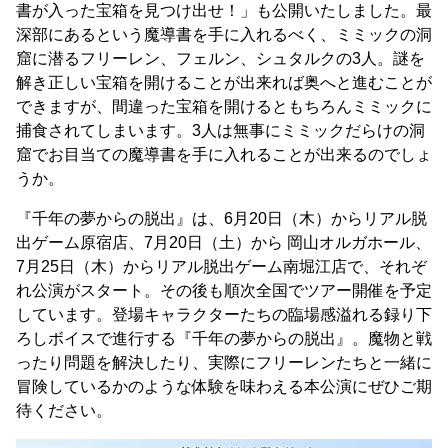
書が入った宝箱を見つけ出せ！」も公開いたしました。最
深部にあるという魔導書を手に入れるべく、ミミックの洞
窟に潜るフリーレン、フェルン、シュタルクの3人。謎を
解き正しい宝箱を開けることが出来れば奥へと進むことが
できますが、間違った宝箱を開けるともちろんミミックに
捕食されてしまいます。3人は無事にミミックだらけの洞
窟でお目当ての魔導書を手に入れることが出来るのでしょ
うか。
『千年の夢からの脱出』は、6月20日（木）からリアル脱
出ゲーム原宿店、7月20日（土）から 岡山オルガホール、
7月25日（木）からリアル脱出ゲーム南堀江店で、それぞ
れ公演がスタート。その後も順次全国でツアー開催を予定
しています。登場キャラクターたちの臨場感溢れる録り下
ろしボイスで進行する『千年の夢からの脱出』。魔物と戦
ったり問題を解決したり、実際にフリーレンたちと一緒に
冒険しているかのような体験を味わえる本公演にぜひご期
待ください。