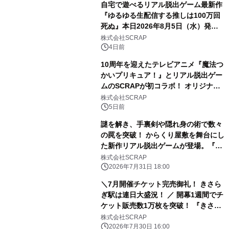
自宅で遊べるリアル脱出ゲーム最新作
『ゆるゆる生配信する推しは100万回
死ぬ』本日2026年8月5日（水）発売
＆ゲームスタート！
株式会社SCRAP
4日前
10周年を迎えたテレビアニメ『魔法つ
かいプリキュア！』とリアル脱出ゲー
ムのSCRAPが初コラボ！ オリジナル
ストーリーと謎解きを楽しめる「謎付
株式会社SCRAP
きクリアファイル」が2026年8月5日
5日前
(水)より販売！ アニメで声優を務めた
謎を解き、手裏剣や隠れ身の術で数々
高橋李依さん、堀江由衣さん、早見沙
の罠を突破！ からくり屋敷を舞台にし
織さん、齋藤彩夏さんの体験コメント
た新作リアル脱出ゲームが登場。『か
も到着!!
らくりの罠潜む忍者屋敷からの脱出』
株式会社SCRAP
2026年9月11日（金）からリアル脱出
2026年7月31日 18:00
ゲーム CROSSING 浅草店、10月9日
＼7月開催チケット完売御礼！ きさら
（金）からリアル脱出ゲーム名古屋店
ぎ駅は連日大盛況！ ／ 開幕1週間でチ
で開催
ケット販売数1万枚を突破！ 『きさら
ぎ駅からの脱出』10月分チケット販売
株式会社SCRAP
スタート
2026年7月30日 16:00