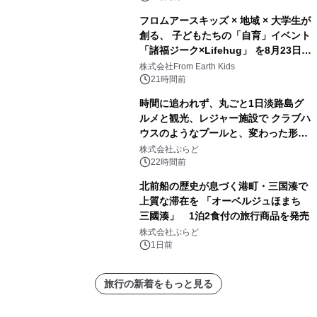
フロムアースキッズ × 地域 × 大学生が
創る、 子どもたちの「自育」イベント
「諸福ジーク×Lifehug」 を8月23日
(日)開催
株式会社From Earth Kids
21時間前
時間に追われず、丸ごと1日淡路島グ
ルメと観光、レジャー施設で クラブハ
ウスのようなプールと、変わった形の
サウナも 「THE BOXY AWAJI」のお
株式会社ぷらど
得な素泊まり連泊プランで
22時間前
北前船の歴史が息づく港町・三国湊で
上質な滞在を 「オーベルジュほまち
三國湊」 1泊2食付の旅行商品を発売
株式会社ぷらど
1日前
旅行の新着をもっと見る