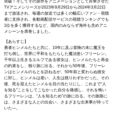
突破！そしてその原作をアニメーションとして昇華させた
TVアニメシリーズが2023年9月29日から2024年3月22日
まで放送され、毎週の放送では多くの幅広いファン・視聴
者に支持され、各動画配信サービスの視聴ランキングでも
1位を多く獲得するなど、国内のみならず海外も含めアニ
メシーンを席巻しました。
【あらすじ】
勇者ヒンメルたちと共に、10年に及ぶ冒険の末に魔王を
打ち倒し、世界に平和をもたらした魔法使いフリーレン。
千年以上生きるエルフである彼女は、ヒンメルたちと再会
の約束をし、独り旅に出る。それから50年後、フリーレ
ンはヒンメルのもとを訪ねるが、50年前と変わらぬ彼女
に対し、ヒンメルは老い、人生は残りわずかだった。その
後、死を迎えたヒンメルを目の当たりにし、これまで“人
を知る”ことをしてこなかった自分を痛感し、それを悔い
るフリーレンは、“人を知るため”の旅に出る。その旅路に
は、さまざまな人との出会い、さまざまな出来事が待って
いた―。