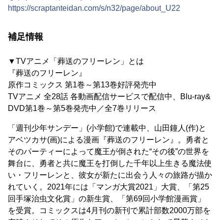
https://scraptanteidan.com/s/n32/page/about_U22
補足情報
▼TVアニメ「葬送のフリーレン」とは
『葬送のフリーレン』
原作コミックス 第1巻～第13巻好評発売中
TVアニメ 全28話 各動画配信サービスで配信中、Blu-ray&
DVD第1巻～第5巻発売中／全7巻リリース
「週刊少年サンデー」(小学館)で連載中、山田鐘人(作)と
アベツカサ(画)による漫画『葬送のフリーレン』。勇者と
そのパーティーによって魔王が倒された“その後”の世界を
舞台に、勇者と共に魔王を打倒した千年以上生きる魔法使
い・フリーレンと、彼女が新たに出会う人々の旅路が描か
れていく。2021年には「マンガ大賞2021」大賞、「第25
回手塚治虫文化賞」の新生賞、「第69回小学館漫画賞」
を受賞。コミックスは4月刊の新刊で累計部数2000万部を