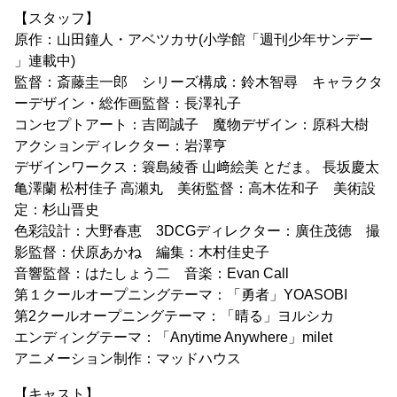
【スタッフ】
原作：山田鐘人・アベツカサ(小学館「週刊少年サンデー
」連載中)
監督：斎藤圭一郎 シリーズ構成：鈴木智尋 キャラクタ
ーデザイン・総作画監督：長澤礼子
コンセプトアート：吉岡誠子 魔物デザイン：原科大樹
アクションディレクター：岩澤亨
デザインワークス：簑島綾香 山﨑絵美 とだま。 長坂慶太
亀澤蘭 松村佳子 高瀬丸 美術監督：高木佐和子 美術設
定：杉山晋史
色彩設計：大野春恵 3DCGディレクター：廣住茂徳 撮
影監督：伏原あかね 編集：木村佳史子
音響監督：はたしょう二 音楽：Evan Call
第１クールオープニングテーマ：「勇者」YOASOBI
第2クールオープニングテーマ：「晴る」ヨルシカ
エンディングテーマ：「Anytime Anywhere」milet
アニメーション制作：マッドハウス
【キャスト】