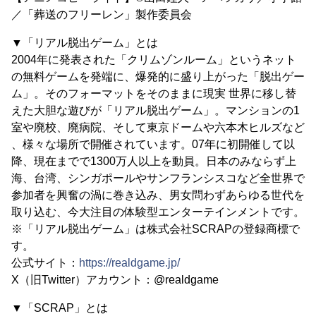
／「葬送のフリーレン」製作委員会
▼「リアル脱出ゲーム」とは
2004年に発表された「クリムゾンルーム」というネット
の無料ゲームを発端に、爆発的に盛り上がった「脱出ゲー
ム」。そのフォーマットをそのままに現実 世界に移し替
えた大胆な遊びが「リアル脱出ゲーム」。マンションの1
室や廃校、廃病院、そして東京ドームや六本木ヒルズなど
、様々な場所で開催されています。07年に初開催して以
降、現在までで1300万人以上を動員。日本のみならず上
海、台湾、シンガポールやサンフランシスコなど全世界で
参加者を興奮の渦に巻き込み、男女問わずあらゆる世代を
取り込む、今大注目の体験型エンターテインメントです。
※「リアル脱出ゲーム」は株式会社SCRAPの登録商標で
す。
公式サイト：
https://realdgame.jp/
X（旧Twitter）アカウント：@realdgame
▼「SCRAP」とは