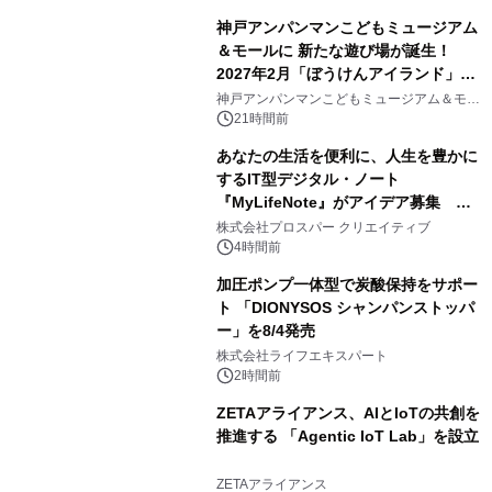
神戸アンパンマンこどもミュージアム
＆モールに 新たな遊び場が誕生！
2027年2月「ぼうけんアイランド」が
3
オープン
神戸アンパンマンこどもミュージアム＆モー
ル
21時間前
あなたの生活を便利に、人生を豊かに
するIT型デジタル・ノート
『MyLifeNote』がアイデア募集 優
4
秀賞100名に1年間無償試用
株式会社プロスパー クリエイティブ
4時間前
加圧ポンプ一体型で炭酸保持をサポー
ト 「DIONYSOS シャンパンストッパ
ー」を8/4発売
5
株式会社ライフエキスパート
2時間前
ZETAアライアンス、AIとIoTの共創を
推進する 「Agentic IoT Lab」を設立
6
ZETAアライアンス