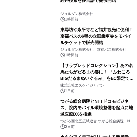
経路検索を多言語で提供開始
ジョルダン株式会社
1時間前
東尋坊や永平寺など福井観光に便利！
京福バスの6種の企画乗車券をモバイ
ルチケットで販売開始
ジョルダン株式会社、京福バス株式会社
1時間前
【サラブレッドコレクション】あの名
馬たちがだるまの姿に！ 「ふわころ
BIGだるまぬいぐるみ」をEC限定で受
注販売開始
株式会社エスケイジャパン
1日前
つがる総合病院とNTTドコモビジネ
ス、院内モバイル環境整備を起点に地
域医療DXを推進
つがる西北五広域連合 つがる総合病院 NTT
ドコモビジネス株式会社
2日前