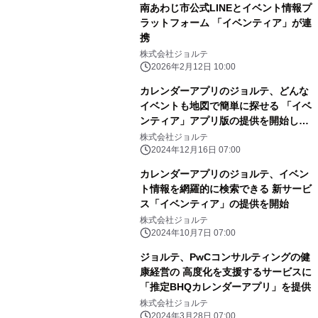
南あわじ市公式LINEとイベント情報プ
ラットフォーム 「イベンティア」が連
携
株式会社ジョルテ
2026年2月12日 10:00
カレンダーアプリのジョルテ、どんな
イベントも地図で簡単に探せる 「イベ
ンティア」アプリ版の提供を開始しま
した
株式会社ジョルテ
2024年12月16日 07:00
カレンダーアプリのジョルテ、イベン
ト情報を網羅的に検索できる 新サービ
ス「イベンティア」の提供を開始
株式会社ジョルテ
2024年10月7日 07:00
ジョルテ、PwCコンサルティングの健
康経営の 高度化を支援するサービスに
「推定BHQカレンダーアプリ」を提供
株式会社ジョルテ
2024年3月28日 07:00