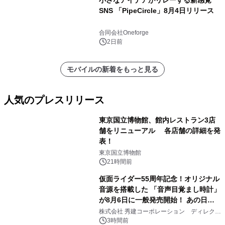
小さなアイデアがリレーする新感覚
SNS 「PipeCircle」8月4日リリース
合同会社Oneforge
2日前
モバイルの新着をもっと見る
人気のプレスリリース
東京国立博物館、館内レストラン3店
舗をリニューアル 各店舗の詳細を発
表！
1
東京国立博物館
21時間前
仮面ライダー55周年記念！オリジナル
音源を搭載した 「音声目覚まし時計」
が8月6日に一般発売開始！ あの日の
2
大興奮が今甦る
株式会社 秀建コーポレーション ディレクト
アートギャラリー
3時間前