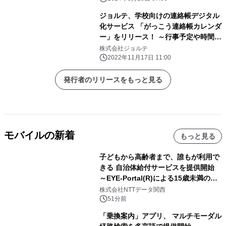
ジョルテ、学校向けの連絡帳デジタル
化サービス 「がっこう連絡帳カレンダ
ー」をリリース！ ～行事予定や時間
割、給食や連絡事項を簡単共有。無料
株式会社ジョルテ
で提供。～
2022年11月17日 11:00
発行者のリリースをもっと見る
モバイルの新着
もっと見る
子どもから高齢者まで、誰もが利用で
きる 自治体給付サービスを提供開始
～EYE-Portal(R)による15歳未満の本
人認証と デジタルデバイド対策で実現
株式会社NTTデータ関西
～
51分前
「乗換案内」アプリ、 マルチモーダル