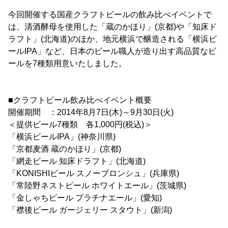
今回開催する国産クラフトビールの飲み比べイベントで
は、清酒酵母を使用した「蔵のかほり」(京都)や「知床ド
ラフト」(北海道)のほか、地元横浜で醸造される「横浜ビ
ールIPA」など、日本のビール職人が造り出す高品質なビ
ールを7種類用意いたしました。
■クラフトビール飲み比べイベント概要
開催期間 ：2014年8月7日(木)～9月30日(火)
＜提供ビール7種類 各1,000円(税込)＞
「横浜ビールIPA」(神奈川県)
「京都麦酒 蔵のかほり」(京都)
「網走ビール 知床ドラフト」(北海道)
「KONISHIビール スノーブロンシュ」(兵庫県)
「常陸野ネストビール ホワイトエール」(茨城県)
「金しゃちビール プラチナエール」(愛知)
「襟後ビール ガージェリー スタウト」(新潟)