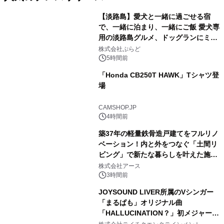
【淡路島】愛犬と一緒に過ごせる宿
で、一緒に泊まり、一緒にご飯 愛犬専
用の淡路島グルメ、ドッグランにミニ
1
プール グランピングとトレーラーハウ
株式会社ぷらど
スの2施設で
5時間前
「Honda CB250T HAWK」Tシャツ登
場
2
CAMSHOP.JP
4時間前
築37年の軽量鉄骨造戸建てをフルリノ
ベーション！内と外をつなぐ「土間リ
ビング」で新たな暮らしを叶えた施工
3
事例を株式会社アースが公開
株式会社アース
3時間前
JOYSOUND LIVER所属のVシンガー
「まるぱも」オリジナル曲
「HALLUCINATION？」初メジャー配
4
信リリース決定！