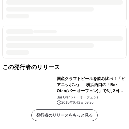
この発行者のリリース
国産クラフトビールを飲み比べ！「ビ
アニッポン」 横浜西口の「Bar
Ofen(バー オーフェン)」で6月2日か
ら9月30日まで開催 ～期間中は「ビー
Bar Ofen(バー オーフェン)
ルに合う」おつまみも提供～
2015年6月2日 09:30
発行者のリリースをもっと見る