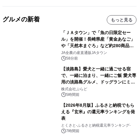
グルメの新着
もっと見る
「ＪＡタウン」で「魚の日限定セー
ル」を開催！長崎県産「黄金あなご」
や「天然本まぐろ」など約280商品を
販売！～毎月１０日の定例企画～
JA全農の産直通販JAタウン
58分前
【淡路島】愛犬と一緒に過ごせる宿
で、一緒に泊まり、一緒にご飯 愛犬専
用の淡路島グルメ、ドッグランにミニ
プール グランピングとトレーラーハウ
株式会社ぷらど
スの2施設で
5時間前
【2026年8月版】ふるさと納税でもら
える『玄米』の還元率ランキングを発
表
とくさと-ふるさと納税還元率ランキング-
7時間前