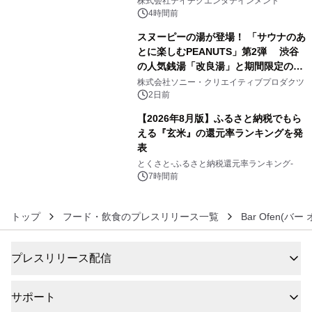
株式会社テイチクエンタテインメント
4時間前
スヌーピーの湯が登場！ 「サウナのあ
とに楽しむPEANUTS」第2弾 渋谷
の人気銭湯「改良湯」と期間限定のコ
5
ラボレーション サウナイキタイコラ
株式会社ソニー・クリエイティブプロダクツ
ボグッズも発売決定！
2日前
【2026年8月版】ふるさと納税でもら
える『玄米』の還元率ランキングを発
表
6
とくさと-ふるさと納税還元率ランキング-
7時間前
トップ
フード・飲食のプレスリリース一覧
Bar Ofen(バ
プレスリリース配信
サポート