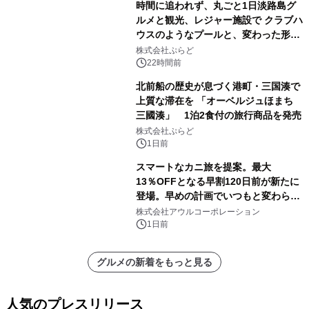
時間に追われず、丸ごと1日淡路島グ
ルメと観光、レジャー施設で クラブハ
ウスのようなプールと、変わった形の
サウナも 「THE BOXY AWAJI」のお
株式会社ぷらど
得な素泊まり連泊プランで
22時間前
北前船の歴史が息づく港町・三国湊で
上質な滞在を 「オーベルジュほまち
三國湊」 1泊2食付の旅行商品を発売
株式会社ぷらど
1日前
スマートなカニ旅を提案。最大
13％OFFとなる早割120日前が新たに
登場。早めの計画でいつもと変わらぬ
大人の冬旅を。ー夕日ヶ浦温泉「佳松
株式会社アウルコーポレーション
苑 別邸ふうか」ー
1日前
グルメの新着をもっと見る
人気のプレスリリース