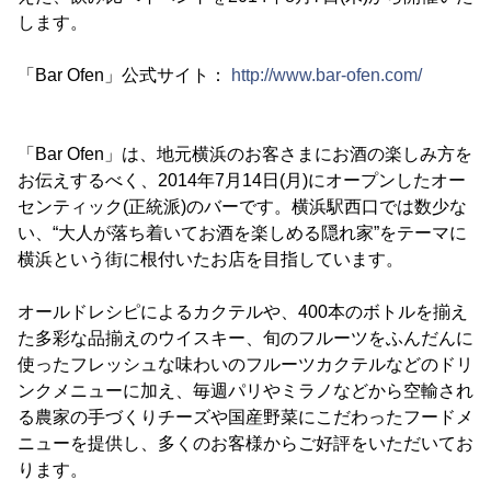
します。
「Bar Ofen」公式サイト：
http://www.bar-ofen.com/
「Bar Ofen」は、地元横浜のお客さまにお酒の楽しみ方を
お伝えするべく、2014年7月14日(月)にオープンしたオー
センティック(正統派)のバーです。横浜駅西口では数少な
い、“大人が落ち着いてお酒を楽しめる隠れ家”をテーマに
横浜という街に根付いたお店を目指しています。
オールドレシピによるカクテルや、400本のボトルを揃え
た多彩な品揃えのウイスキー、旬のフルーツをふんだんに
使ったフレッシュな味わいのフルーツカクテルなどのドリ
ンクメニューに加え、毎週パリやミラノなどから空輸され
る農家の手づくりチーズや国産野菜にこだわったフードメ
ニューを提供し、多くのお客様からご好評をいただいてお
ります。