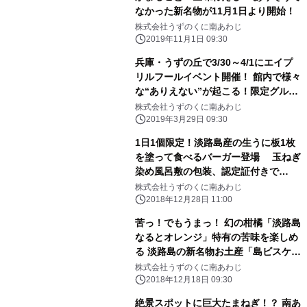
なかった新名物が11月1日より開始！
株式会社うずのくに南あわじ
2019年11月1日 09:30
兵庫・うずの丘で3/30～4/1にエイプ
リルフールイベント開催！ 館内で様々
な“ありえない”が起こる！限定グルメ
も販売 スマートスピーカー対応のう
株式会社うずのくに南あわじ
ずしお発生装置が初登場！？
2019年3月29日 09:30
1日1個限定！淡路島産の生うに板1枚
を塗って食べるバーガー登場 玉ねぎ
染め風呂敷の包装、認定証付きで
5,000円の極上の逸品
株式会社うずのくに南あわじ
2018年12月28日 11:00
苦っ！でもうまっ！ 幻の柑橘「淡路島
なるとオレンジ」特有の苦味を楽しめ
る 淡路島の新名物お土産「島ビスケ」
が12月19日に新発売！
株式会社うずのくに南あわじ
2018年12月18日 09:30
絶景スポットに巨大たまねぎ！？ 南あ