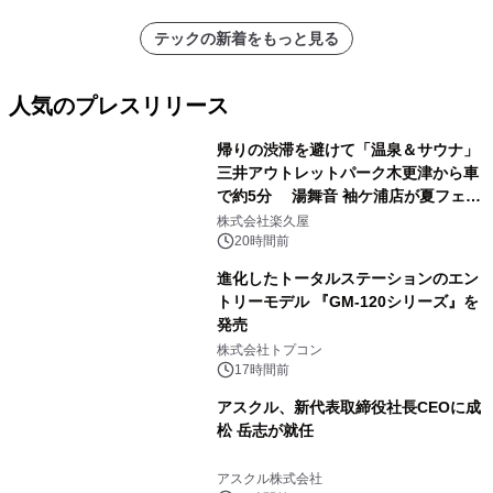
テックの新着をもっと見る
人気のプレスリリース
帰りの渋滞を避けて「温泉＆サウナ」
三井アウトレットパーク木更津から車
で約5分 湯舞音 袖ケ浦店が夏フェア
1
メニューを提供
株式会社楽久屋
20時間前
進化したトータルステーションのエン
トリーモデル 『GM-120シリーズ』を
発売
2
株式会社トプコン
17時間前
アスクル、新代表取締役社長CEOに成
松 岳志が就任
3
アスクル株式会社