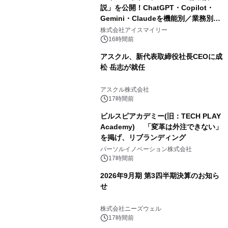
説」を公開！ChatGPT・Copilot・
Gemini・Claudeを機能別／業務別に
比較―自社に合う生成AIの選び方がわ
株式会社アイスマイリー
かる実践ガイド
16時間前
アスクル、新代表取締役社長CEOに成
松 岳志が就任
アスクル株式会社
17時間前
ビルスピアカデミー(旧：TECH PLAY
Academy) 「変革は外注できない」
を掲げ、リブランディング
パーソルイノベーション株式会社
17時間前
2026年9月期 第3四半期決算のお知ら
せ
株式会社ニーズウェル
17時間前