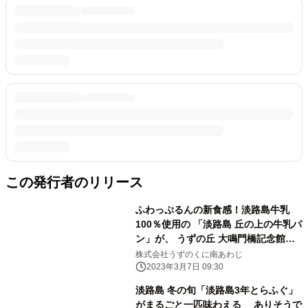
この発行者のリリース
ふわっぷるんの新食感！淡路島牛乳
100％使用の 「淡路島 丘の上の牛乳パ
ン」が、 うずの丘 大鳴門橋記念館内
に3月10日オープン
株式会社うずのくに南あわじ
2023年3月7日 09:30
淡路島 冬の旬「淡路島3年とらふぐ」
がまるごと一匹味わえる ありそうで