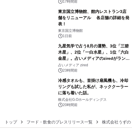
17時間前
東京国立博物館、館内レストラン3店
舗をリニューアル 各店舗の詳細を発
表！
4
東京国立博物館
1日前
九星気学で占う8月の運勢、3位「三碧
木星」、2位「一白水星」、1位「六白
金星」。占いメディアのziredがランキ
5
ングを発表
占いメディア zired
23時間前
冷感タオルも、首掛け扇風機も、冷却
リングも試した私が、ネッククーラー
に落ち着いた話。
6
株式会社G.Oホールディングス
20時間前
トップ
フード・飲食のプレスリリース一覧
株式会社うずの