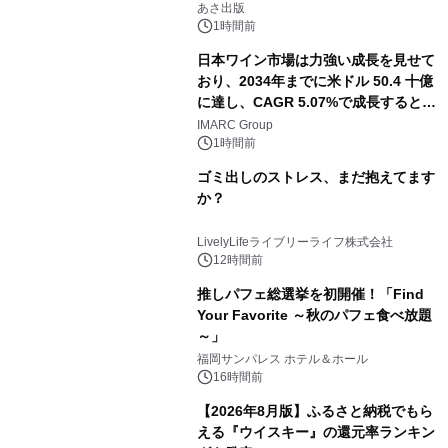
養としての蕎麦』2026年8月25日
あさ出版
（火）発売
1時間前
日本ワイン市場は力強い成長を見せて
おり、2034年までに米ドル 50.4 十億
に達し、CAGR 5.07%で成長すると予
測
IMARC Group
1時間前
ゴミ出しのストレス、まだ抱えてます
か？
LivelyLifeライブリーライフ株式会社
12時間前
推しパフェ総選挙を初開催！「Find
Your Favorite ～秋のパフェ食べ放題
～」
福岡サンパレス ホテル＆ホール
16時間前
【2026年8月版】ふるさと納税でもら
える『ウイスキー』の還元率ランキン