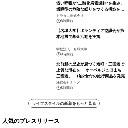
浅い呼吸が"二酸化炭素過剰"を生み、
爆睡型の危険な眠りをつくる構造を解
説
トラタニ株式会社
8時間前
【名城大学】ボランティア協議会が熊
本地震で募金活動を実施
学校法人 名城大学
8時間前
北前船の歴史が息づく港町・三国湊で
上質な滞在を 「オーベルジュほまち
三國湊」 1泊2食付の旅行商品を発売
株式会社ぷらど
8時間前
ライフスタイルの新着をもっと見る
人気のプレスリリース