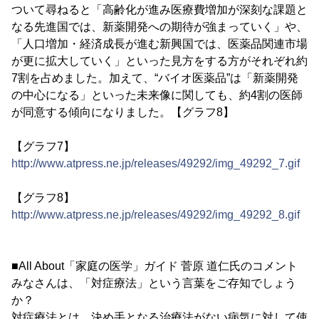
ついて尋ねると「高齢化が進み医療費増加が深刻な課題と
なる先進国では、新薬開発への期待が強まっていく」や、
「人口増加・経済成長が進む新興国では、医薬品関連市場
が更に拡大していく」といった見方をする方がそれぞれ約
7割を占めました。加えて、“バイオ医薬品”は「新薬開発
の中心になる」といった未来像に関しても、約4割の医師
が同意する傾向になりました。【グラフ8】
【グラフ7】
http://www.atpress.ne.jp/releases/49292/img_49292_7.gif
【グラフ8】
http://www.atpress.ne.jp/releases/49292/img_49292_8.gif
■All About「家庭の医学」ガイド 菅原 道仁氏のコメント
みなさんは、「対症療法」という言葉をご存知でしょう
か？
対症療法とは、決め手となる治療法がない病気に対して使