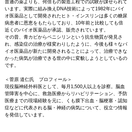
普通の薬よりも、何倍もの製造工程での試験が課せられて
います。実際に組み換えDNA技術によって1982年にバイ
オ医薬品として開発されたヒト・インスリンは多くの糖尿
病患者に恩恵をもたらしており、10年前と比較しても倍
近くのバイオ医薬品が承認、販売されています。
その昔、青カビからペニシリンという抗生物質が発見さ
れ、感染症の治療が様変わりしたように、今後も様々なバ
イオ医薬品が新たに開発されることによって、治療できな
かった病気が治療できる世の中に変貌しようとしているの
です。
＜菅原 道仁氏 プロフィール＞
現役脳神経外科医として、毎月1,500人以上を診察。脳血
管障害を中心に、救急医療からリハビリテーション、予防
医療までの現場経験を元に、くも膜下出血・脳梗塞・認知
症などに代表される脳・神経の病気について、役立つ情報
を発信しています。