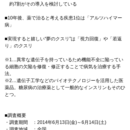
約7割がその導入を検討している
■10年後、薬で治ると考える疾患1位は「アルツハイマー
病」
■実現すると嬉しい“夢のクスリ”は「視力回復」や「若返
り」のクスリ
※1…異常な遺伝子を持っているため機能不全に陥ってい
る細胞の欠陥を修復・修正することで病気を治療する手
法。
※2…遺伝子工学などのバイオテクノロジーを活用した医
薬品。糖尿病の治療薬として一般的なインスリンもそのひ
とつ。
■調査概要
・調査期間 ：2014年6月13日(金)～6月14日(土)
・調査地域 ：全国