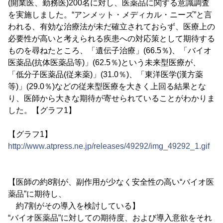
(開業医、勤務医)200名に対し、医薬品に関する意識調査
を実施しました。“アンメット・メディカル・ニーズ”と言
われる、有効な治療法が未だ確立されておらず、医療上の
必要性が高いと考えられる疾患への対応策として期待する
ものを尋ねたところ、「遺伝子治療」(66.5％)、「バイオ
医薬品(抗体医薬品等)」(62.5％)という未来型医療が、
「低分子医薬品(従来薬)」(31.0％)、「東洋医学(漢方薬
等)」(29.0％)などの従来型医療を大きく上回る結果とな
り、医師から大きな期待が寄せられていることがわかりま
した。【グラフ1】
【グラフ1】
http://www.atpress.ne.jp/releases/49292/img_49292_1.gif
【医師の約8割が、副作用が少なく安全性の高い“バイオ医
薬品”に期待し、
約7割がその導入を検討している】
“バイオ医薬品”に対しての期待度、および導入意欲をそれ