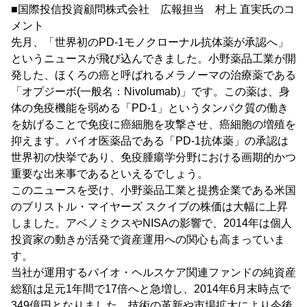
■国際投信投資顧問株式会社 広報担当 村上 直実氏のコ
メント
先月、「世界初のPD-1モノクローナル抗体薬が承認へ」
というニュースが飛び込んできました。小野薬品工業が開
発した、ほくろの癌と呼ばれるメラノーマの治療薬である
「オプジーボ(一般名：Nivolumab)」です。この薬は、身
体の免疫機能を弱める「PD-1」というタンパク質の働き
を妨げることで免疫に癌細胞を攻撃させ、癌細胞の増殖を
抑えます。バイオ医薬品である「PD-1抗体薬」の承認は
世界初の快挙であり、免疫腫瘍学分野における画期的かつ
重要な出来事であるといえるでしょう。
このニュースを受け、小野薬品工業と提携企業である米国
のブリストル・マイヤーズ スクイブの株価は大幅に上昇
しました。アベノミクスやNISAの影響で、2014年は個人
投資家の動きが活発で資産運用への関心も高まっていま
す。
当社が運用するバイオ・ヘルスケア関連ファンドの純資産
総額は足元1年間で17倍へと急増し、2014年6月末時点で
349億円となりました。技術の革新や市場拡大により今後