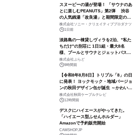
スヌーピーの湯が登場！ 「サウナのあ
とに楽しむPEANUTS」第2弾 渋谷
の人気銭湯「改良湯」と期間限定のコ
1
ラボレーション サウナイキタイコラ
株式会社ソニー・クリエイティブプロダクツ
ボグッズも発売決定！
1日前
淡路島の一棟貸しヴィラを2泊、"私た
ちだけ"の別荘に 1日1組・最大8名
様、プールとサウナとジェットバス付
2
きで Villa Mon Temps AWAJIの連泊
株式会社ぷらど
素泊りプラン
9時間前
【令和8年8月8日】トリプル「8」の日
に発表！ ヨックモック・地域バージョ
ンの秋田デザイン缶が誕生 ～かわいい
3
秋田犬の子犬と秋田の四季と名所を巡
株式会社秋田ケーブルテレビ
るパッケージ～ 9月1日(火)秋田県内で
12時間前
販売開始
デスクにハイエースがやってきた。
「ハイエース型ふせんホルダー」
Amazonで予約販売開始
4
CAMSHOP.JP