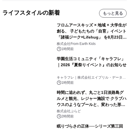
ライフスタイルの新着
もっと見る
フロムアースキッズ × 地域 × 大学生が
創る、 子どもたちの「自育」イベント
「諸福ジーク×Lifehug」 を8月23日
(日)開催
株式会社From Earth Kids
1時間前
学園生活コミュニティ「キャラフレ」
｜2026『夏祭りイベント』のお知らせ
キャラフレ｜株式会社エイプリル・データ・
デザインズ
1時間前
時間に追われず、丸ごと1日淡路島グ
ルメと観光、レジャー施設で クラブハ
ウスのようなプールと、変わった形の
サウナも 「THE BOXY AWAJI」のお
株式会社ぷらど
得な素泊まり連泊プランで
2時間前
眠りづらさの正体──シリーズ第三回