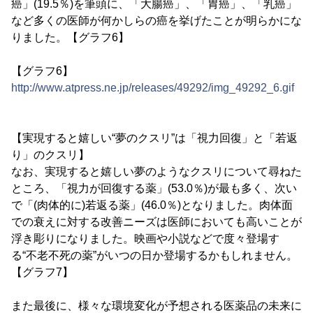
癌」(19.5％)を筆頭に、「大腸癌」、「胃癌」、「乳癌」
など多くの医師が何かしらの癌を挙げたことが明らかにな
りました。【グラフ6】
【グラフ6】
http://www.atpress.ne.jp/releases/49292/img_49292_6.gif
【実現すると嬉しい“夢のクスリ”は「視力回復」と「若返
り」のクスリ】
なお、実現すると嬉しい夢のようなクスリについて尋ねた
ところ、「視力が回復する薬」(53.0％)が最も多く、次い
で「(肉体的に)若返る薬」(46.0％)となりました。肉体面
での衰えに対する改善ニーズは医師においても高いことが
浮き彫りになりました。映画や小説などで度々登場す
る“不老不死の薬”がいつの日か登場するかもしれません。
【グラフ7】
また最後に、様々な環境変化が予想される医薬品の未来に