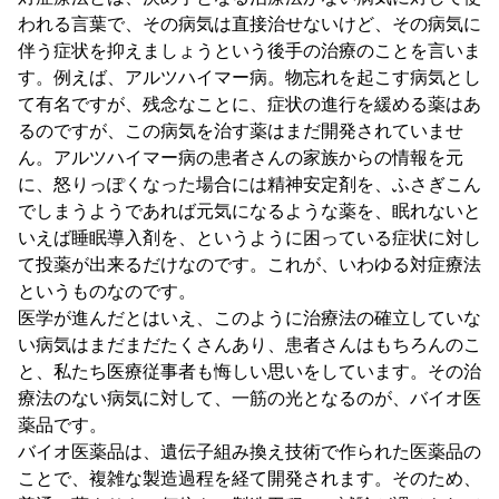
われる言葉で、その病気は直接治せないけど、その病気に
伴う症状を抑えましょうという後手の治療のことを言いま
す。例えば、アルツハイマー病。物忘れを起こす病気とし
て有名ですが、残念なことに、症状の進行を緩める薬はあ
るのですが、この病気を治す薬はまだ開発されていませ
ん。アルツハイマー病の患者さんの家族からの情報を元
に、怒りっぽくなった場合には精神安定剤を、ふさぎこん
でしまうようであれば元気になるような薬を、眠れないと
いえば睡眠導入剤を、というように困っている症状に対し
て投薬が出来るだけなのです。これが、いわゆる対症療法
というものなのです。
医学が進んだとはいえ、このように治療法の確立していな
い病気はまだまだたくさんあり、患者さんはもちろんのこ
と、私たち医療従事者も悔しい思いをしています。その治
療法のない病気に対して、一筋の光となるのが、バイオ医
薬品です。
バイオ医薬品は、遺伝子組み換え技術で作られた医薬品の
ことで、複雑な製造過程を経て開発されます。そのため、