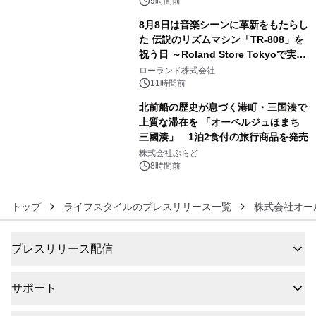
9時間前
8月8日は音楽シーンに革新をもたらし
た 伝説のリズムマシン「TR-808」を
祝う日 ～Roland Store Tokyoで実機
5
を展示しての 記念キャンペーンを開
ローランド株式会社
催 英国ラジオ「NTS」の 特別プログ
11時間前
ラムや、「TR-808」を愛する伝説的
北前船の歴史が息づく港町・三国湊で
アーティストを フィーチャーしたアニ
上質な滞在を 「オーベルジュほまち
メーションを公開～
三國湊」 1泊2食付の旅行商品を発売
6
株式会社ぷらど
8時間前
トップ
ライフスタイルのプレスリリース一覧
株式会社オー
プレスリリース配信
サポート