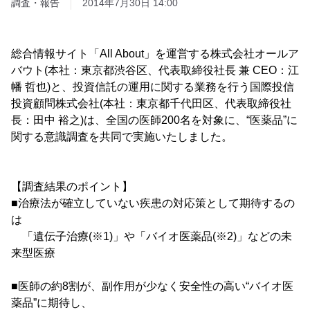
調査・報告
2014年7月30日 14:00
総合情報サイト「All About」を運営する株式会社オールア
バウト(本社：東京都渋谷区、代表取締役社長 兼 CEO：江
幡 哲也)と、投資信託の運用に関する業務を行う国際投信
投資顧問株式会社(本社：東京都千代田区、代表取締役社
長：田中 裕之)は、全国の医師200名を対象に、“医薬品”に
関する意識調査を共同で実施いたしました。
【調査結果のポイント】
■治療法が確立していない疾患の対応策として期待するの
は
「遺伝子治療(※1)」や「バイオ医薬品(※2)」などの未
来型医療
■医師の約8割が、副作用が少なく安全性の高い“バイオ医
薬品”に期待し、