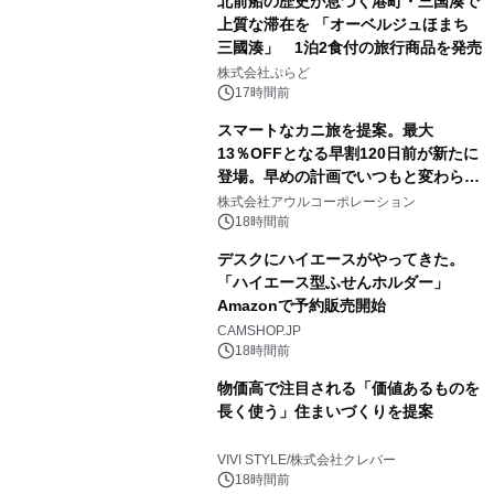
北前船の歴史が息づく港町・三国湊で
上質な滞在を 「オーベルジュほまち
三國湊」 1泊2食付の旅行商品を発売
株式会社ぷらど
17時間前
スマートなカニ旅を提案。最大
13％OFFとなる早割120日前が新たに
登場。早めの計画でいつもと変わらぬ
大人の冬旅を。ー夕日ヶ浦温泉「佳松
株式会社アウルコーポレーション
苑 別邸ふうか」ー
18時間前
デスクにハイエースがやってきた。
「ハイエース型ふせんホルダー」
Amazonで予約販売開始
CAMSHOP.JP
18時間前
物価高で注目される「価値あるものを
長く使う」住まいづくりを提案
VIVI STYLE/株式会社クレバー
18時間前