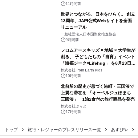
デザインズ
11時間前
世界とつながる、日本をひらく。 創立
13周年、JAPI公式Webサイトを全面
リニューアル
4
一般社団法人日本国際化推進協会
9時間前
フロムアースキッズ × 地域 × 大学生が
創る、 子どもたちの「自育」イベント
「諸福ジーク×Lifehug」 を8月23日
5
(日)開催
株式会社From Earth Kids
10時間前
北前船の歴史が息づく港町・三国湊で
上質な滞在を 「オーベルジュほまち
三國湊」 1泊2食付の旅行商品を発売
6
株式会社ぷらど
17時間前
トップ
旅行・レジャーのプレスリリース一覧
あすびや