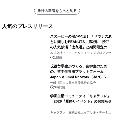
旅行の新着をもっと見る
人気のプレスリリース
スヌーピーの湯が登場！ 「サウナのあ
とに楽しむPEANUTS」第2弾 渋谷
の人気銭湯「改良湯」と期間限定のコ
1
ラボレーション サウナイキタイコラ
株式会社ソニー・クリエイティブプロダクツ
ボグッズも発売決定！
1日前
現役留学生がつくる、留学生のため
の、留学生専用プラットフォーム
Japan Alumni Network（JAN）β版
2
をリリース
一般社団法人日本国際化推進協会
9時間前
学園生活コミュニティ「キャラフレ」
｜2026『夏祭りイベント』のお知らせ
3
キャラフレ｜株式会社エイプリル・データ・