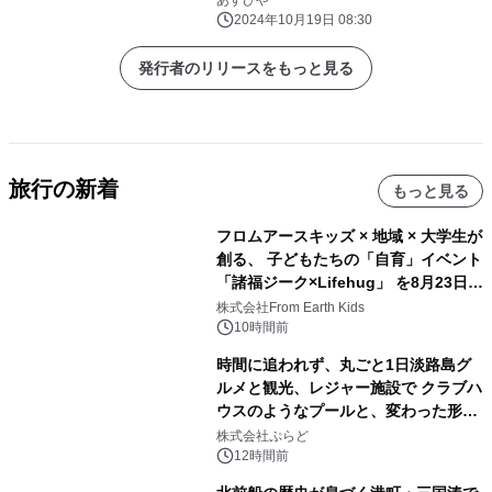
あすびや
2024年10月19日 08:30
発行者のリリースをもっと見る
旅行の新着
もっと見る
フロムアースキッズ × 地域 × 大学生が
創る、 子どもたちの「自育」イベント
「諸福ジーク×Lifehug」 を8月23日
(日)開催
株式会社From Earth Kids
10時間前
時間に追われず、丸ごと1日淡路島グ
ルメと観光、レジャー施設で クラブハ
ウスのようなプールと、変わった形の
サウナも 「THE BOXY AWAJI」のお
株式会社ぷらど
得な素泊まり連泊プランで
12時間前