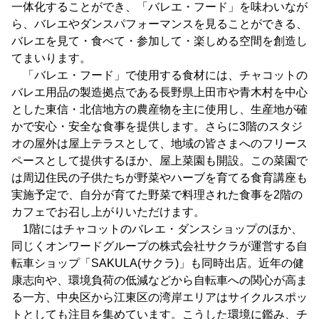
一体化することができ、「バレエ・フード」を味わいなが
ら、バレエやダンスパフォーマンスを見ることができる、
バレエを見て・食べて・参加して・楽しめる空間を創造し
てまいります。
「バレエ・フード」で使用する食材には、チャコットの
バレエ用品の製造拠点である長野県上田市や青木村を中心
とした東信・北信地方の農産物を主に使用し、生産地が確
かで安心・安全な食事を提供します。さらに3階のスタジ
オの屋外は屋上テラスとして、地域の皆さまへのフリース
ペースとして提供するほか、屋上菜園も開設。この菜園で
は周辺住民の子供たちが野菜やハーブを育てる食育講座も
実施予定で、自分が育てた野菜で料理された食事を2階の
カフェでお召し上がりいただけます。
1階にはチャコットのバレエ・ダンスショップのほか、
同じくオンワードグループの株式会社サクラが運営する自
転車ショップ「SAKULA(サクラ)」も同時出店。近年の健
康志向や、環境負荷の低減などから自転車への関心が高ま
る一方、中央区から江東区の湾岸エリアはサイクルスポッ
トとしても注目を集めています。こうした環境に鑑み、チ