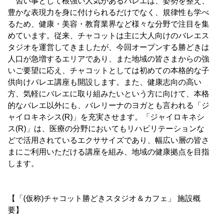
習い事として根強い人気があるバレエは、姿勢を整え、
豊かな表現力を身に付けられるだけでなく、規律性も学べ
るため、健康・美容・教育業界など様々な分野で注目を集
めています。従来、チャコットは主に大人向けのバレエス
タジオを運営してきましたが、今回オープンする勝どきは
人口が急増するエリアであり、また地域の皆さまからの強
いご要望に応え、チャコットとしては初めての本格的な子
供向けバレエ講座も開設します。また、健康志向の高い
方、気軽にバレエに取り組みたいという方に向けて、本格
的なバレエ以外にも、バレリーナのヨガとも言われる「ジ
ャイロキネシス(R)」を充実させます。「ジャイロキネシ
ス(R)」は、医療の分野においてもリハビリテーションな
どで活用されているエクササイズであり、幅広い層の皆さ
まにご利用いただける講座を組み、地域の健康拠点を目指
します。
【「(仮称)チャコット勝どきスタジオ＆カフェ」 施設概
要】