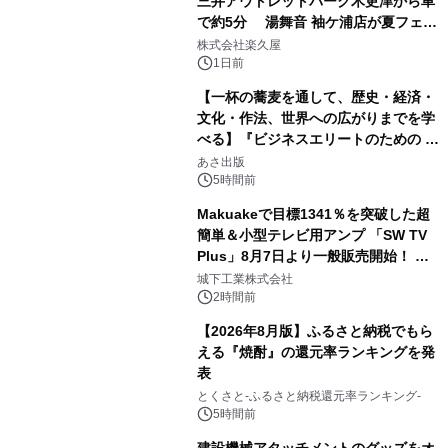
三井アウトレットパーク木更津から車
で約5分 湯舞音 袖ケ浦店が夏フェア
2
メニューを提供
株式会社楽久屋
1日前
【一杯の蕎麦を通して、歴史・経済・
文化・作法、世界への広がりまでを学
べる】『ビジネスエリートのための 教
3
養としての蕎麦』2026年8月25日
あさ出版
（火）発売
5時間前
Makuakeで目標1341％を突破した超
簡単＆小型テレビ用アンプ 「SW TV
Plus」8月7日より一般販売開始！ ケ
4
ーブル1本つなぐだけ、テレビの音が
城下工業株式会社
ぐっと豊かに
2時間前
【2026年8月版】ふるさと納税でもら
える『焼酎』の還元率ランキングを発
表
5
とくさと-ふるさと納税還元率ランキング-
5時間前