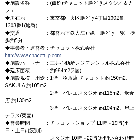
◆施設名称 ：(仮称)チャコット勝どきスタジオ＆カ
フェ
◆所在地 ：東京都中央区勝どき4丁目1302番、
1303番1(地番)
◆交通 ：都営地下鉄大江戸線「勝どき」駅 徒
歩約5分
◆事業者・運営者：チャコット株式会社
http://www.chacott-jp.com
◆施設パートナー：三井不動産レジデンシャル株式会社
◆延床面積 ：約984m2(3層)
◆施設規模・用途：1階 物販店 チャコット 約150m2、
SAKULA 約105m2
2階 バレエスタジオ 約115m2、飲食
店 約130m2
3階 バレエスタジオ 約104m2、屋上
テラス(菜園)
◆営業時間 ：チャコットショップ 11時～19時(平
日・土日は変則)
スタジオ 10時～22時(お問い合わせ時