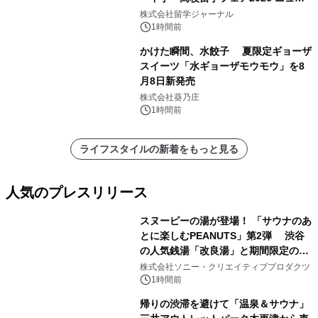
ジーランド＆オーストラリア」を
株式会社留学ジャーナル
9/12(土)に開催
1時間前
かけた瞬間、水餃子 夏限定ギョーザ
スイーツ「水ギョーザモウモウ」を8
月8日新発売
株式会社葵乃庄
1時間前
ライフスタイルの新着をもっと見る
人気のプレスリリース
スヌーピーの湯が登場！ 「サウナのあ
とに楽しむPEANUTS」第2弾 渋谷
の人気銭湯「改良湯」と期間限定のコ
1
ラボレーション サウナイキタイコラ
株式会社ソニー・クリエイティブプロダクツ
ボグッズも発売決定！
1時間前
帰りの渋滞を避けて「温泉＆サウナ」