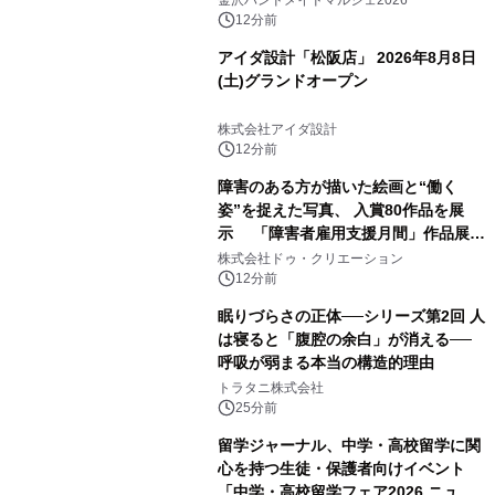
金沢ハンドメイドマルシェ2026
12分前
アイダ設計「松阪店」 2026年8月8日
(土)グランドオープン
株式会社アイダ設計
12分前
障害のある方が描いた絵画と“働く
姿”を捉えた写真、 入賞80作品を展
示 「障害者雇用支援月間」作品展示
会を 東京・愛知で開催
株式会社ドゥ・クリエーション
12分前
眠りづらさの正体──シリーズ第2回 人
は寝ると「腹腔の余白」が消える──
呼吸が弱まる本当の構造的理由
トラタニ株式会社
25分前
留学ジャーナル、中学・高校留学に関
心を持つ生徒・保護者向けイベント
「中学・高校留学フェア2026 ニュー