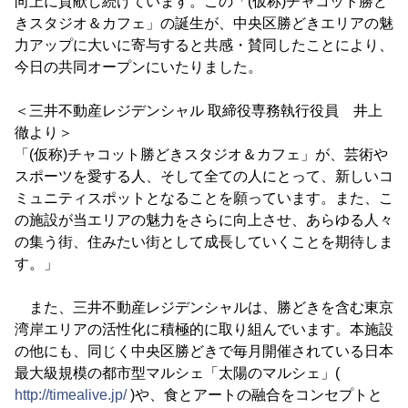
向上に貢献し続けています。この「(仮称)チャコット勝ど
きスタジオ＆カフェ」の誕生が、中央区勝どきエリアの魅
力アップに大いに寄与すると共感・賛同したことにより、
今日の共同オープンにいたりました。
＜三井不動産レジデンシャル 取締役専務執行役員 井上
徹より＞
「(仮称)チャコット勝どきスタジオ＆カフェ」が、芸術や
スポーツを愛する人、そして全ての人にとって、新しいコ
ミュニティスポットとなることを願っています。また、こ
の施設が当エリアの魅力をさらに向上させ、あらゆる人々
の集う街、住みたい街として成長していくことを期待しま
す。」
また、三井不動産レジデンシャルは、勝どきを含む東京
湾岸エリアの活性化に積極的に取り組んでいます。本施設
の他にも、同じく中央区勝どきで毎月開催されている日本
最大級規模の都市型マルシェ「太陽のマルシェ」(
http://timealive.jp/
)や、食とアートの融合をコンセプトと