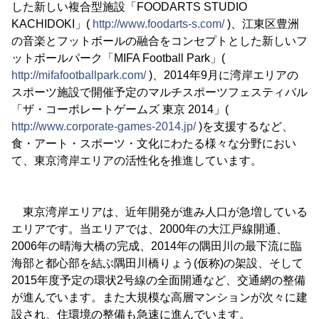
した新しい複合型施設「FOODARTS STUDIO
KACHIDOKI」(
http://www.foodarts-s.com/
)、江東区豊洲
の音楽とフットボールの融合をコンセプトとした新しいフ
ットボールパーク「MIFA Football Park」(
http://mifafootballpark.com/
)、2014年9月に湾岸エリアの
スポーツ施設で開催予定のマルチスポーツフェスティバル
「ザ・コーポレートゲームズ 東京 2014」(
http://www.corporate-games-2014.jp/
)を支援するなど、
食・アート・スポーツ・文化にわたる様々な分野におい
て、東京湾岸エリアの活性化を推進しています。
東京湾岸エリアは、近年開発が進み人口が急増している
エリアです。当エリアでは、2000年の大江戸線開通、
2006年の晴海大橋の完成、2014年の隅田川の最下流に臨
海部と都心部を結ぶ隅田川橋りょう(仮称)の架設、そして
2015年度予定の環状2号線の全面開通など、交通網の整備
が進んでいます。また大規模な高層マンションが次々に建
設され、住環境の整備も急速に進んでいます。