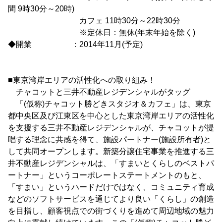
間 9時30分～20時)
カフェ 11時30分～22時30分
※定休日：無休(年末年始を除く)
◆開業 ：2014年11月(予定)
■東京湾岸エリアの活性化への取り組み！
チャコットと三井不動産レジデンシャルがタッグ
「(仮称)チャコット勝どきスタジオ＆カフェ」は、東京
都中央区及び江東区を中心とした東京湾岸エリアの活性化
を支援する三井不動産レジデンシャルが、チャコットが提
唱する理念に共感を得て、施設パートナー(施設所有者)と
して共同オープンします。新築分譲住宅事業を推進する三
井不動産レジデンシャルは、「すまいとくらしのベストパ
ートナー」というコーポレートステートメントのもと、
「すまい」というハードだけではなく、コミュニティ育成
などのソフトサービスを通じてより良い「くらし」の創造
を目指し、顧客視点での街づくりを進めて周辺地域の魅力