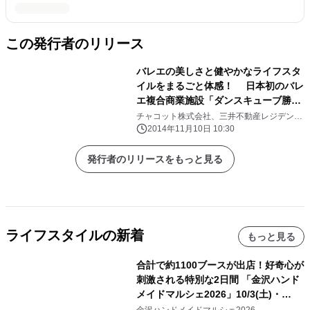
この発行者のリリース
バレエの美しさと健やかなライフスタ
イルをまるごと体感！ 日本初のバレ
エ複合商業施設「ダンスキューブ勝ど
き」 ～東京都中央区勝どきに2014
チャコット株式会社、三井不動産レジデンシ
ャル株式会社
年11月7日(金)グランドオープン～
2014年11月10日 10:30
発行者のリリースをもっと見る
ライフスタイルの新着
もっと見る
合計で約1100ブースが出店！好奇心が
刺激される特別な2日間 「金沢ハンド
メイドマルシェ2026」10/3(土)・
10/4(日)開催