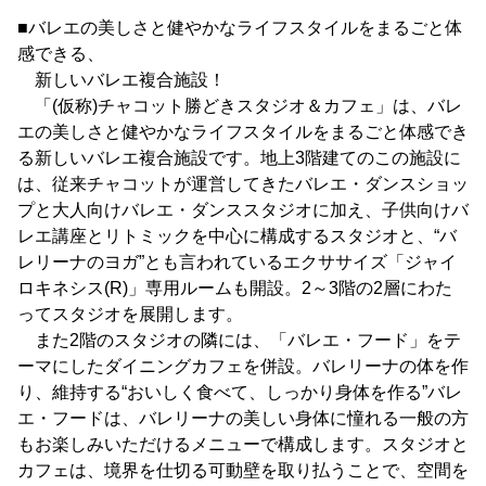
■バレエの美しさと健やかなライフスタイルをまるごと体
感できる、
新しいバレエ複合施設！
「(仮称)チャコット勝どきスタジオ＆カフェ」は、バレ
エの美しさと健やかなライフスタイルをまるごと体感でき
る新しいバレエ複合施設です。地上3階建てのこの施設に
は、従来チャコットが運営してきたバレエ・ダンスショッ
プと大人向けバレエ・ダンススタジオに加え、子供向けバ
レエ講座とリトミックを中心に構成するスタジオと、“バ
レリーナのヨガ”とも言われているエクササイズ「ジャイ
ロキネシス(R)」専用ルームも開設。2～3階の2層にわた
ってスタジオを展開します。
また2階のスタジオの隣には、「バレエ・フード」をテ
ーマにしたダイニングカフェを併設。バレリーナの体を作
り、維持する“おいしく食べて、しっかり身体を作る”バレ
エ・フードは、バレリーナの美しい身体に憧れる一般の方
もお楽しみいただけるメニューで構成します。スタジオと
カフェは、境界を仕切る可動壁を取り払うことで、空間を