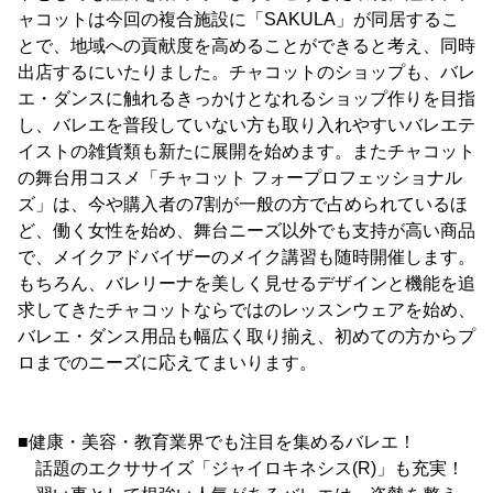
ャコットは今回の複合施設に「SAKULA」が同居するこ
とで、地域への貢献度を高めることができると考え、同時
出店するにいたりました。チャコットのショップも、バレ
エ・ダンスに触れるきっかけとなれるショップ作りを目指
し、バレエを普段していない方も取り入れやすいバレエテ
イストの雑貨類も新たに展開を始めます。またチャコット
の舞台用コスメ「チャコット フォープロフェッショナル
ズ」は、今や購入者の7割が一般の方で占められているほ
ど、働く女性を始め、舞台ニーズ以外でも支持が高い商品
で、メイクアドバイザーのメイク講習も随時開催します。
もちろん、バレリーナを美しく見せるデザインと機能を追
求してきたチャコットならではのレッスンウェアを始め、
バレエ・ダンス用品も幅広く取り揃え、初めての方からプ
ロまでのニーズに応えてまいります。
■健康・美容・教育業界でも注目を集めるバレエ！
話題のエクササイズ「ジャイロキネシス(R)」も充実！