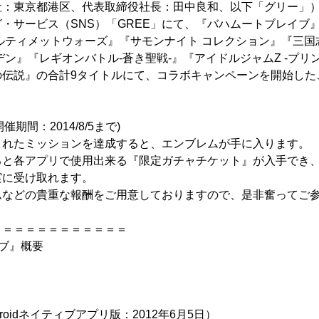
社：東京都港区、代表取締役社長：田中良和、以下「グリー」
・サービス（SNS）「GREE」にて、『バハムートブレイブ
ルティメットウォーズ』『サモンナイト コレクション』『三国
デン』『レギオンバトル-蒼き聖戦-』『アイドルジャムZ -プリ
の伝説』の合計9タイトルにて、コラボキャンペーンを開始した
期間：2014/8/5まで)
されたミッションを達成すると、エンブレムが手に入ります。
と各アプリで使用出来る『限定ガチャチケット』が入手でき、
実に受け取れます。
などの貴重な報酬をご用意しておりますので、是非奮ってご
＝＝＝＝＝＝＝＝＝＝＝＝
ブ』概要
ndroidネイティブアプリ版：2012年6月5日）