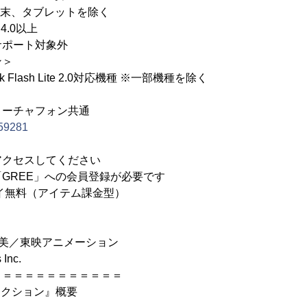
一部端末、タブレットを除く
4.0以上
サポート対象外
ン＞
ank Flash Lite 2.0対応機種 ※一部機種を除く
ィーチャフォン共通
p/59281
アクセスしてください
GREE」への会員登録が必要です
イ無料（アイテム課金型）
田正美／東映アニメーション
 Inc.
＝＝＝＝＝＝＝＝＝＝＝＝
レクション』概要