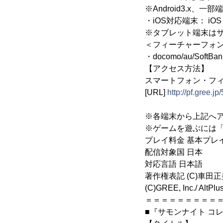
※Android3.x、
・iOS対応端末： iOS 
※タブレット端末は
＜フィーチャーフォ
・docomo/au/SoftB
【アクセス方法】
スマートフォン・フ
[URL]
http://pf.gree.j
※各端末から上記へ
※ゲームを遊ぶには「
プレイ料金 基本プレ
配信対象国 日本
対応言語 日本語
著作権表記 (C)車
(C)GREE, Inc./ AltPlus
＝＝＝＝＝＝＝＝＝
■『サモンナイト コ