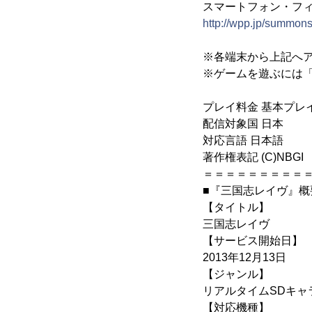
スマートフォン・フ
http://wpp.jp/summons
※各端末から上記へ
※ゲームを遊ぶには「
プレイ料金 基本プレ
配信対象国 日本
対応言語 日本語
著作権表記 (C)NBGI Pow
＝＝＝＝＝＝＝＝＝
■『三国志レイヴ』概
【タイトル】
三国志レイヴ
【サービス開始日】
2013年12月13日
【ジャンル】
リアルタイムSDキャ
【対応機種】