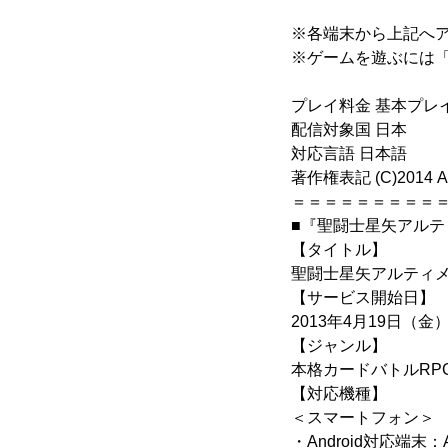
※各端末から上記へ
※ゲームを遊ぶには「
プレイ料金 基本プレ
配信対象国 日本
対応言語 日本語
著作権表記 (C)2014 AltP
＝＝＝＝＝＝＝＝＝
■『聖闘士星矢アル
【タイトル】
聖闘士星矢アルティ
【サービス開始日】
2013年4月19日（金
【ジャンル】
本格カードバトルRP
【対応機種】
＜スマートフォン＞
・Android対応端末：An