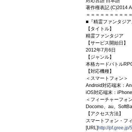
対応言語 日本語
著作権表記 (C)2014 AltP
＝＝＝＝＝＝＝＝＝
■『精霊ファンタジア
【タイトル】
精霊ファンタジア
【サービス開始日】
2012年7月6日
【ジャンル】
本格カードバトルRP
【対応機種】
＜スマートフォン＞
Android対応端末：
iOS対応端末：iPh
＜フィーチャーフォ
Docomo、au、Soft
【アクセス方法】
スマートフォン・フ
[URL]
http://pf.gree.jp