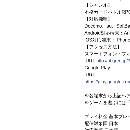
【ジャンル】
本格カードバトルRP
【対応機種】
Docomo、au、SoftBan
Android対応端末：
iOS対応端末：iPh
【アクセス方法】
スマートフォン・フ
[URL]
http://pf.gree.jp
Google Play
[URL]
https://play.google.co
※各端末から上記へ
※ゲームを遊ぶには「
プレイ料金 基本プレ
配信対象国 日本