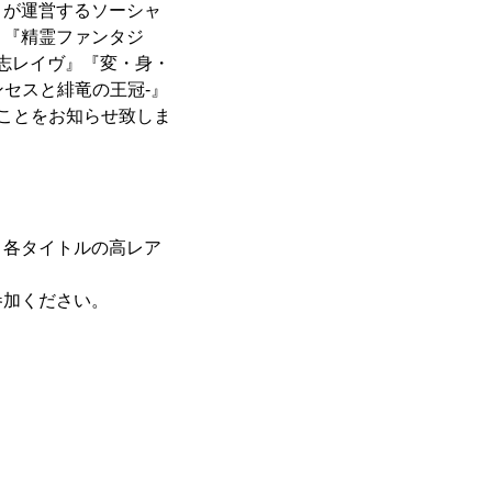
）が運営するソーシャ
』『精霊ファンタジ
志レイヴ』『変・身・
ンセスと緋竜の王冠-』
ことをお知らせ致しま
各タイトルの高レア
参加ください。