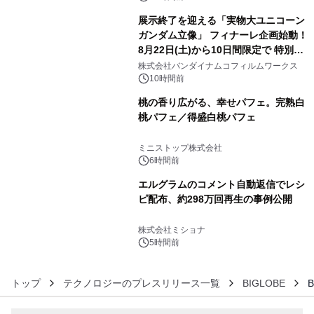
展示終了を迎える「実物大ユニコーン
ガンダム立像」 フィナーレ企画始動！
8月22日(土)から10日間限定で 特別映
4
像『UNICORN GUNDAM Statue ―
株式会社バンダイナムコフィルムワークス
BEYOND POSSIBILITY ―』を上映！
10時間前
桃の香り広がる、幸せパフェ。完熟白
桃パフェ／得盛白桃パフェ
5
ミニストップ株式会社
6時間前
エルグラムのコメント自動返信でレシ
ピ配布、約298万回再生の事例公開
6
株式会社ミショナ
5時間前
トップ
テクノロジーのプレスリリース一覧
BIGLOBE