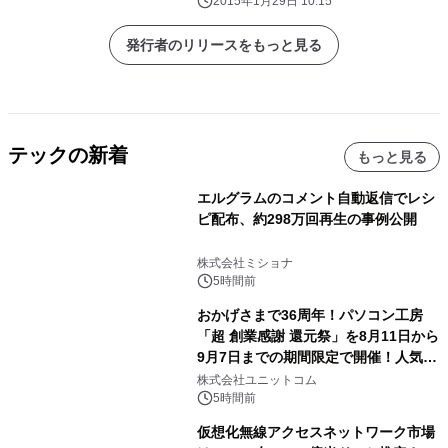
進行のポイントを解説～
2015年1月29日 10:15
発行者のリリースをもっと見る
テックの新着
もっと見る
エルグラムのコメント自動返信でレシ
ピ配布、約298万回再生の事例公開
株式会社ミショナ
5時間前
おかげさまで36周年！パソコン工房
「超 創業感謝 還元祭」を8月11日から
9月7日までの期間限定で開催！人気の
ゲーミングPCや高性能ノートPCなど
株式会社ユニットコム
対象iiyama PCのご購入で最大3万円分
5時間前
相当を還元
仮想化無線アクセスネットワーク市場