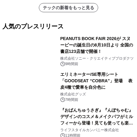
テックの新着をもっと見る
人気のプレスリリース
PEANUTS BOOK FAIR 2026が スヌ
ーピーの誕生日の8月10日より 全国の
書店123店舗で開催！
1
株式会社ソニー・クリエイティブプロダクツ
9時間前
エリミネーター/SE専用シート
「GOODSEAT “COBRA”」登場 表
皮4種で愛車を自分色に
2
株式会社グッズ
7時間前
『おぱんちゅうさぎ』『んぽちゃむ』
デザインのコスメ＆メイクパフがミル
フィーから登場！見ても使っても楽し
3
い、ポップでキュートなコレクショ
ライフスタイルカンパニー株式会社
ン。
11時間前