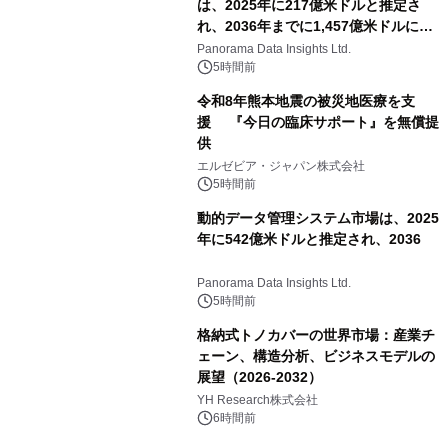
は、2025年に217億米ドルと推定さ
れ、2036年までに1,457億米ドルに達
すると予測されており、予測期間
Panorama Data Insights Ltd.
（2026年～2036年）
5時間前
令和8年熊本地震の被災地医療を支
援 『今日の臨床サポート』を無償提
供
エルゼビア・ジャパン株式会社
5時間前
動的データ管理システム市場は、2025
年に542億米ドルと推定され、2036
Panorama Data Insights Ltd.
5時間前
格納式トノカバーの世界市場：産業チ
ェーン、構造分析、ビジネスモデルの
展望（2026-2032）
YH Research株式会社
6時間前