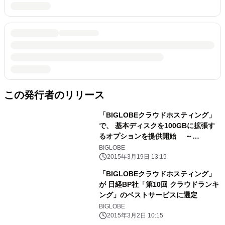
この発行者のリリース
「BIGLOBEクラウドホスティング」
で、 基本ディスクを100GBに拡張す
るオプションを提供開始 ～
Microsoft SQL Server
BIGLOBE
2012(Windows Server 2012 R2)も提
2015年3月19日 13:15
供開始 ～
「BIGLOBEクラウドホスティング」
が 日経BP社「第10回 クラウドランキ
ング」のベストサービスに選定
BIGLOBE
2015年3月2日 10:15