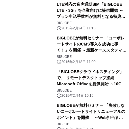
LTE対応の音声通話SIM「BIGLOBE
LTE・3G」を企業向けに提供開始 ～
プラン申込手数料が無料となる特典も
実施～
BIGLOBE
2015年2月24日 11:15
BIGLOBEが無料セミナー 「コーポレ
ートサイトのCMS導入を成功に導
く！」を開催 ～最新ケーススタディか
らわかるプロジェクトのポイントを徹
BIGLOBE
底解説～
2015年2月18日 11:00
「BIGLOBEクラウドホスティング」
で、 リモートデスクトップ接続
Microsoft Officeを提供開始 ～10GB
あたり月額250円のバックアップサー
BIGLOBE
ビスも提供開始～
2015年2月4日 10:15
BIGLOBEが無料セミナー 「失敗しな
いコーポレートサイトリニューアルの
ポイント」を開催 ～Web担当者が
把握しておきたい課題やプロジェクト
BIGLOBE