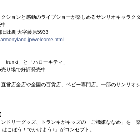
ラクションと感動のライブショーが楽しめるサンリオキャラク
売中
日出町大字藤原5933
harmonyland.jp/welcome.html
trunki」と「ハローキティ」
の売り場で好評発売中
イ直営店全店や全国の百貨店、ベビー専門店。一部のサンリオ
介】
レンドリーグッズ、トランキがキッズの「ご機嫌ななめ」を「
！はこぼう！でかけよう♪」がコンセプト。