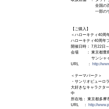
全国の百貨店、ベ
一部のサンリオ
【ご購入】
＜ハローキティ40周
ハローキティ40周年
開催日時： 7月22日～8
会場 ： 東京都豊島区
サンシャインシテ
URL ：
http://ww
＜テーマパーク＞
・サンリオピューロ
大好きなキャラクタ
中
所在地： 東京都多摩市
URL ：
http://www.p