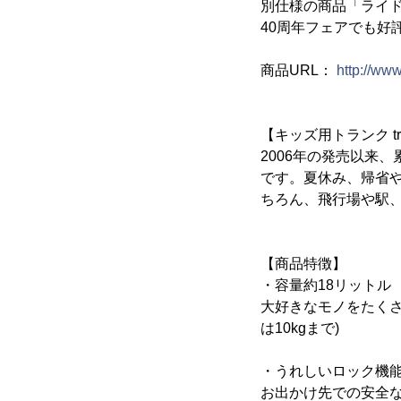
別仕様の商品「ライ
40周年フェアでも好
商品URL：
http://ww
【キッズ用トランク tr
2006年の発売以来
です。夏休み、帰省
ちろん、飛行場や駅
【商品特徴】
・容量約18リットル
大好きなモノをたくさ
は10kgまで)
・うれしいロック機
お出かけ先での安全