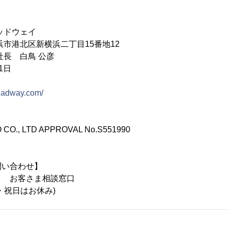
ッドウェイ
浜市港北区新横浜二丁目15番地12
社長 白鳥 公彦
1日
dadway.com/
O CO., LTD APPROVAL No.S551990
問い合わせ】
イ お客さま相談窓口
・日・祝日はお休み)