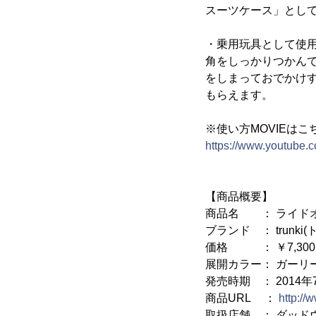
スーツケース」とし
・乗用玩具として使
角をしっかりつかん
をしまっておでかけ
もらえます。
※使い方MOVIEはこ
https://www.youtub
【商品概要】
商品名 ： ライド
ブランド ： trunki(
価格 ： ￥7,300
展開カラー： ガーリ
発売時期 ： 2014年
商品URL ：
http:/
取扱店舗 ： ダッド