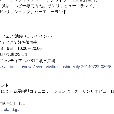
ビー専門店 他、サンリオピューロランド、
ショップ、ハーモニーランド
年フェア(池袋サンシャイン)＞
フェアにて好評販売中
月6日 10:00～20:00
東池袋3-1-1
ィアルパB1F 噴水広場
w.sanrio.co.jp/news/event-vivitix-sunshinecity-20140722-0806/
ランド
ーに会える屋内型コミュニケーションパーク、サンリオピュー
落合1丁目31
uroland.jp/