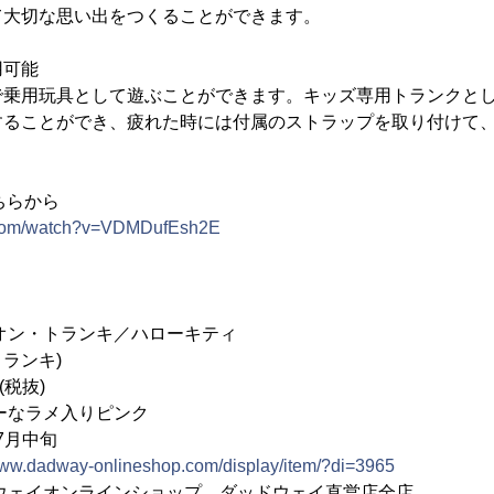
て大切な思い出をつくることができます。
用可能
で乗用玩具として遊ぶことができます。キッズ専用トランクと
することができ、疲れた時には付属のストラップを取り付けて
ちらから
e.com/watch?v=VDMDufEsh2E
オン・トランキ／ハローキティ
トランキ)
(税抜)
ーなラメ入りピンク
7月中旬
/www.dadway-onlineshop.com/display/item/?di=3965
ウェイオンラインショップ、ダッドウェイ直営店全店、