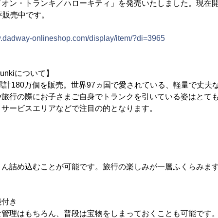
ドオン・トランキ／ハローキティ」を発売いたしました。現在
評販売中です。
w.dadway-onlineshop.com/display/item/?di=3965
unkiについて】
、累計180万個を販売。世界97ヵ国で愛されている、軽量で丈
や旅行の際にお子さまご自身でトランクを引いている姿はとて
、サービスエリアなどで注目の的となります。
ん詰め込むことが可能です。旅行の楽しみが一層ふくらみます。
能付き
な管理はもちろん、普段は宝物をしまっておくことも可能です