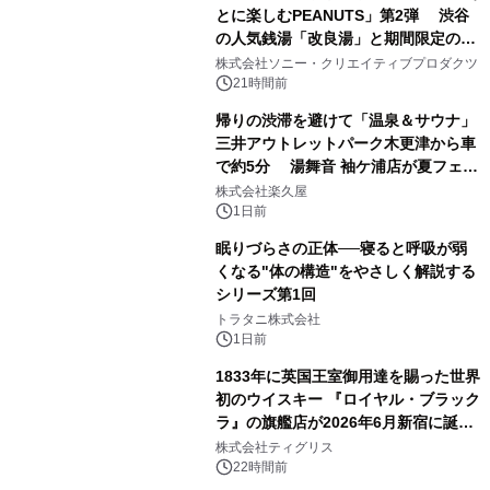
とに楽しむPEANUTS」第2弾 渋谷
の人気銭湯「改良湯」と期間限定のコ
1
ラボレーション サウナイキタイコラ
株式会社ソニー・クリエイティブプロダクツ
ボグッズも発売決定！
21時間前
帰りの渋滞を避けて「温泉＆サウナ」
三井アウトレットパーク木更津から車
で約5分 湯舞音 袖ケ浦店が夏フェア
2
メニューを提供
株式会社楽久屋
1日前
眠りづらさの正体──寝ると呼吸が弱
くなる"体の構造"をやさしく解説する
シリーズ第1回
3
トラタニ株式会社
1日前
1833年に英国王室御用達を賜った世界
初のウイスキー 『ロイヤル・ブラック
ラ』の旗艦店が2026年6月新宿に誕
4
生 バカルディ ジャパンと連携した
株式会社ティグリス
没入型バー「BAR Arca」
22時間前