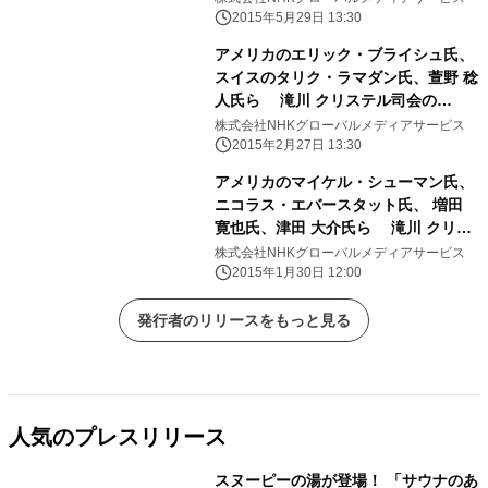
「FIFA女子ワールドカップ」について
2015年5月29日 13:30
議論
アメリカのエリック・ブライシュ氏、
スイスのタリク・ラマダン氏、萱野 稔
人氏ら 滝川 クリステル司会の
「NHK」の国際討論番組で 「広が
株式会社NHKグローバルメディアサービス
る“不寛容”」について議論
2015年2月27日 13:30
アメリカのマイケル・シューマン氏、
ニコラス・エバースタット氏、 増田
寛也氏、津田 大介氏ら 滝川 クリス
テル司会の「NHK」の国際討論番組で
株式会社NHKグローバルメディアサービス
「人口減少と地方再生」について議論
2015年1月30日 12:00
発行者のリリースをもっと見る
人気のプレスリリース
スヌーピーの湯が登場！ 「サウナのあ