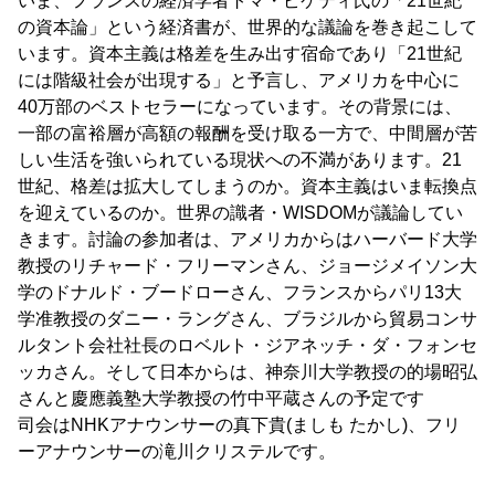
いま、フランスの経済学者トマ・ピケティ氏の「21世紀
の資本論」という経済書が、世界的な議論を巻き起こして
います。資本主義は格差を生み出す宿命であり「21世紀
には階級社会が出現する」と予言し、アメリカを中心に
40万部のベストセラーになっています。その背景には、
一部の富裕層が高額の報酬を受け取る一方で、中間層が苦
しい生活を強いられている現状への不満があります。21
世紀、格差は拡大してしまうのか。資本主義はいま転換点
を迎えているのか。世界の識者・WISDOMが議論してい
きます。討論の参加者は、アメリカからはハーバード大学
教授のリチャード・フリーマンさん、ジョージメイソン大
学のドナルド・ブードローさん、フランスからパリ13大
学准教授のダニー・ラングさん、ブラジルから貿易コンサ
ルタント会社社長のロベルト・ジアネッチ・ダ・フォンセ
ッカさん。そして日本からは、神奈川大学教授の的場昭弘
さんと慶應義塾大学教授の竹中平蔵さんの予定です
司会はNHKアナウンサーの真下貴(ましも たかし)、フリ
ーアナウンサーの滝川クリステルです。