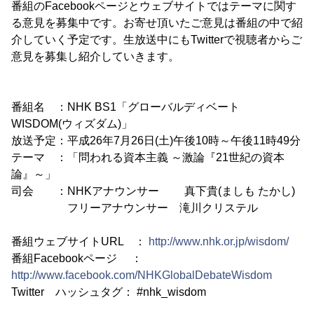
番組のFacebookページとウェブサイトではテーマに関す
る意見を募集中です。お寄せ頂いたご意見は番組の中で紹
介していく予定です。生放送中にもTwitterで視聴者からご
意見を募集し紹介していきます。
番組名 ：NHK BS1「グローバルディベート
WISDOM(ウィズダム)」
放送予定：平成26年7月26日(土)午後10時～午後11時49分
テーマ ：「問われる資本主義 ～激論『21世紀の資本
論』～」
司会 ：NHKアナウンサー 真下貴(ましも たかし)
フリーアナウンサー 滝川クリステル
番組ウェブサイトURL ：
http://www.nhk.or.jp/wisdom/
番組Facebookページ ：
http://www.facebook.com/NHKGlobalDebateWisdom
Twitter ハッシュタグ： #nhk_wisdom