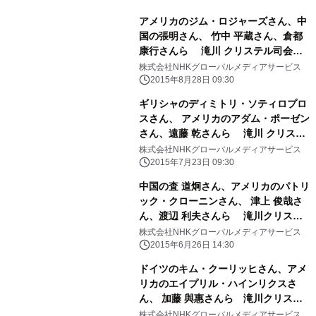
アメリカのジム・ロジャーズさん、中
国の張明さん、 竹中 平蔵さん、倉都
康行さんら 滝川 クリステル司会の
「NHK」の国際討論番組で 「金融緩
株式会社NHKグローバルメディアサービス
和の今後」について議論
2015年8月28日 09:30
ギリシャのディミトリ・ソティロプロ
スさん、 アメリカのアダム・ポーゼン
さん、遠藤 乾さんら 滝川 クリステ
ル司会の「NHK」の国際討論番組で
株式会社NHKグローバルメディアサービス
「ギリシャ債務危機」について議論
2015年7月23日 09:30
中国の査 道炯さん、アメリカのパトリ
ック・クローニンさん、 津上 俊哉さ
ん、渡辺 利夫さんら 滝川クリステ
ル司会の「NHK」の国際討論番組で
株式会社NHKグローバルメディアサービス
「中国の経済戦略」について議論
2015年6月26日 14:30
ドイツのキム・クーリッヒさん、アメ
リカのエイプリル・ハインリクスさ
ん、 加藤 與惠さんら 滝川クリステ
ル司会の「NHK」の国際討論番組で
株式会社NHKグローバルメディアサービス