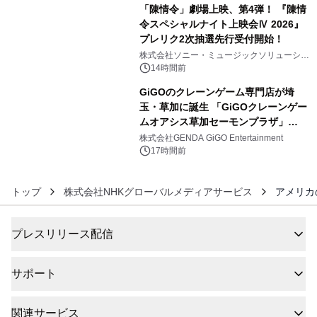
「陳情令」劇場上映、第4弾！ 『陳情
令スペシャルナイト上映会Ⅳ 2026』
プレリク2次抽選先行受付開始！
5
株式会社ソニー・ミュージックソリューショ
ンズ
14時間前
GiGOのクレーンゲーム専門店が埼
玉・草加に誕生 「GiGOクレーンゲー
ムオアシス草加セーモンプラザ」
6
2026年8月7日(金)10時グランドオープ
株式会社GENDA GiGO Entertainment
ン
17時間前
トップ
株式会社NHKグローバルメディアサービス
アメリカ
プレスリリース配信
サポート
関連サービス