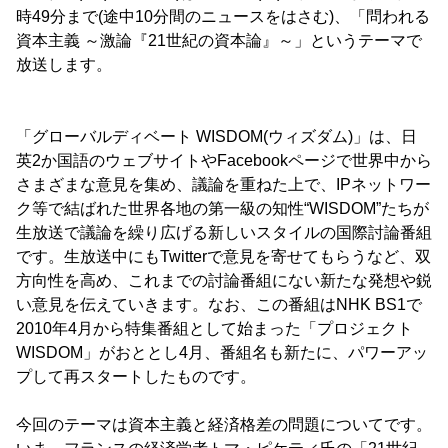
時49分まで(途中10分間のニュースをはさむ)、「問われる
資本主義 ～激論『21世紀の資本論』～」というテーマで
放送します。
「グローバルディベート WISDOM(ウィズダム)」は、日
英2か国語のウェブサイトやFacebookページで世界中から
さまざまな意見を集め、議論を重ねた上で、IPネットワー
ク等で結ばれた世界各地の第一級の知性“WISDOM”たちが
生放送で議論を繰り広げる新しいスタイルの国際討論番組
です。生放送中にもTwitterで意見を寄せてもらうなど、双
方向性を高め、これまでの討論番組にない新たな発想や鋭
い意見を伝えていきます。なお、この番組はNHK BS1で
2010年4月から特集番組として始まった「プロジェクト
WISDOM」がおととし4月、番組名も新たに、パワーアッ
プして再スタートしたものです。
今回のテーマは資本主義と経済格差の問題についてです。