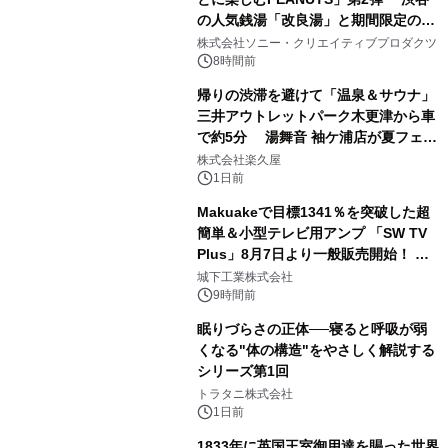
の人気銭湯「改良湯」と期間限定のコ
1
ラボレーション サウナイキタイコラ
株式会社ソニー・クリエイティブプロダクツ
ボグッズも発売決定！
8時間前
帰りの渋滞を避けて「温泉＆サウナ」
三井アウトレットパーク木更津から車
で約5分 湯舞音 袖ケ浦店が夏フェア
2
メニューを提供
株式会社楽久屋
1日前
Makuakeで目標1341％を突破した超
簡単＆小型テレビ用アンプ 「SW TV
Plus」8月7日より一般販売開始！ ケ
3
ーブル1本つなぐだけ、テレビの音が
城下工業株式会社
ぐっと豊かに
9時間前
眠りづらさの正体──寝ると呼吸が弱
くなる"体の構造"をやさしく解説する
シリーズ第1回
4
トラタニ株式会社
1日前
1833年に英国王室御用達を賜った世界