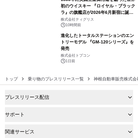
初のウイスキー 『ロイヤル・ブラック
ラ』の旗艦店が2026年6月新宿に誕
5
生 バカルディ ジャパンと連携した
株式会社ティグリス
没入型バー「BAR Arca」
10時間前
進化したトータルステーションのエン
トリーモデル 『GM-120シリーズ』を
発売
6
株式会社トプコン
1日前
トップ
乗り物のプレスリリース一覧
神根自動車販売株式会
プレスリリース配信
サポート
関連サービス