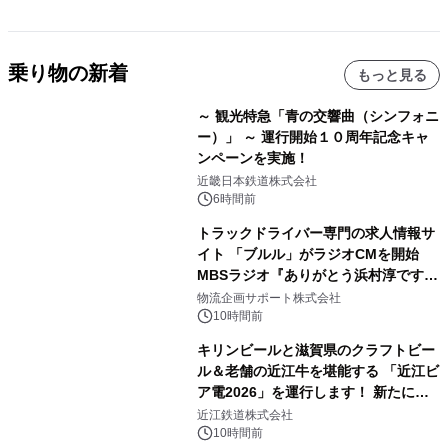
乗り物の新着
もっと見る
～ 観光特急「青の交響曲（シンフォニ
ー）」 ～ 運行開始１０周年記念キャ
ンペーンを実施！
近畿日本鉄道株式会社
6時間前
トラックドライバー専門の求人情報サ
イト 「ブルル」がラジオCMを開始
MBSラジオ『ありがとう浜村淳です』
にて8月1日(土)より
物流企画サポート株式会社
10時間前
キリンビールと滋賀県のクラフトビー
ル＆老舗の近江牛を堪能する 「近江ビ
ア電2026」を運行します！ 新たに
「長濱浪漫ビール」が参加！キリン一
近江鉄道株式会社
番搾り飲み放題が復活！
10時間前