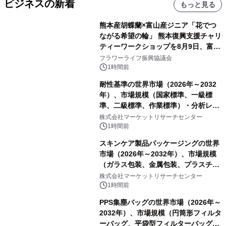
ビジネスの新着
もっと見る
熊本産胡蝶蘭×富山産ジニア「花でつ
ながる希望の輪」 熊本復興支援チャリ
ティーワークショップを8月9日、富
山・射水で開催
フラワーライフ振興協議会
1時間前
耐性基準の世界市場（2026年～2032
年）、市場規模（国家標準、一級標
準、二級標準、作業標準）・分析レポ
ートを発表
株式会社マーケットリサーチセンター
1時間前
スキンケア製品パッケージングの世界
市場（2026年～2032年）、市場規模
（ガラス包装、金属包装、プラスチッ
ク包装、その他）・分析レポートを発
株式会社マーケットリサーチセンター
表
1時間前
PPS集塵バッグの世界市場（2026年～
2032年）、市場規模（円筒形フィルタ
ーバッグ、平袋型フィルターバッグ、