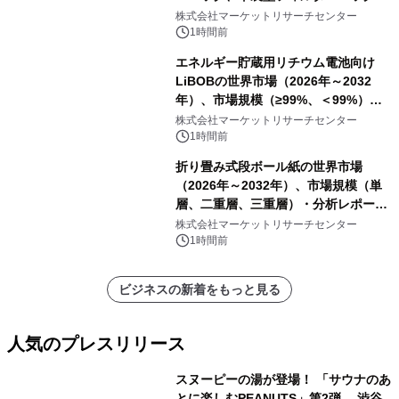
プリーツフィルターバッグ、その
株式会社マーケットリサーチセンター
他）・分析レポートを発表
1時間前
エネルギー貯蔵用リチウム電池向け
LiBOBの世界市場（2026年～2032
年）、市場規模（≥99%、＜99%）・
分析レポートを発表
株式会社マーケットリサーチセンター
1時間前
折り畳み式段ボール紙の世界市場
（2026年～2032年）、市場規模（単
層、二重層、三重層）・分析レポート
を発表
株式会社マーケットリサーチセンター
1時間前
ビジネスの新着をもっと見る
人気のプレスリリース
スヌーピーの湯が登場！ 「サウナのあ
とに楽しむPEANUTS」第2弾 渋谷