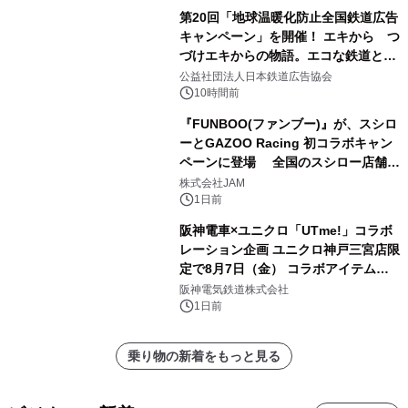
第20回「地球温暖化防止全国鉄道広告
キャンペーン」を開催！ エキから つ
づけエキからの物語。エコな鉄道とと
もに。
公益社団法人日本鉄道広告協会
10時間前
『FUNBOO(ファンブー)』が、スシロ
ーとGAZOO Racing 初コラボキャン
ペーンに登場 全国のスシロー店舗で
GR 4車種の FUNBOO(ミニカー)付き
株式会社JAM
メニューが展開されます
1日前
阪神電車×ユニクロ「UTme!」コラボ
レーション企画 ユニクロ神戸三宮店限
定で8月7日（金） コラボアイテムが
発売決定！
阪神電気鉄道株式会社
1日前
乗り物の新着をもっと見る