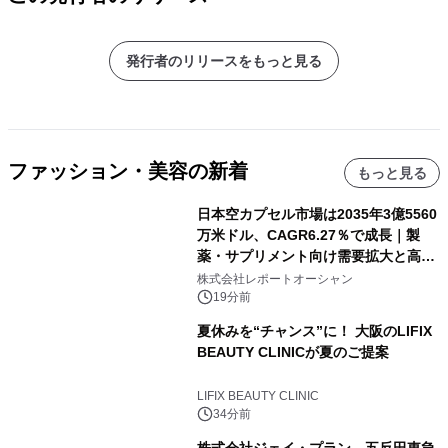
発行者のリリースをもっと見る
ファッション・美容の新着
もっと見る
日本空カプセル市場は2035年3億5560
万米ドル、CAGR6.27％で成長｜製
薬・サプリメント向け需要拡大と高機
能化が市場を牽引
株式会社レポートオーシャン
19分前
夏休みを“チャンス”に！ 大阪のLIFIX
BEAUTY CLINICが夏のご提案
LIFIX BEAUTY CLINIC
34分前
株式会社ジェイ・プラン、五反田東急