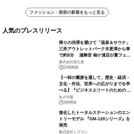
ファッション・美容の新着をもっと見る
人気のプレスリリース
帰りの渋滞を避けて「温泉＆サウナ」
三井アウトレットパーク木更津から車
で約5分 湯舞音 袖ケ浦店が夏フェア
1
メニューを提供
株式会社楽久屋
22時間前
【一杯の蕎麦を通して、歴史・経済・
文化・作法、世界への広がりまでを学
べる】『ビジネスエリートのための 教
2
養としての蕎麦』2026年8月25日
あさ出版
（火）発売
3時間前
進化したトータルステーションのエン
トリーモデル 『GM-120シリーズ』を
発売
3
株式会社トプコン