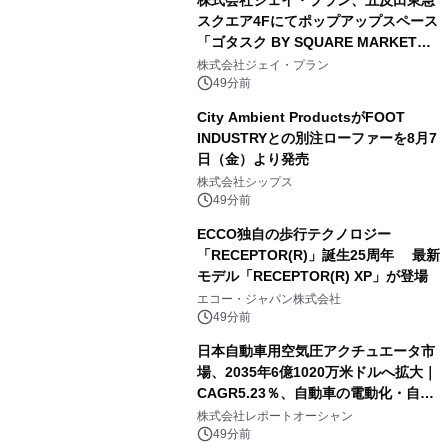
スクエア4Fにてポップアップスペース
「ゴタスク BY SQUARE MARKET」
の運営を開始
株式会社ジェイ・プラン
49分前
City Ambient ProductsがFOOT
INDUSTRYとの別注ローファーを8月7
日（金）より発売
株式会社シップス
49分前
ECCO独自の歩行テクノロジー
「RECEPTOR(R)」誕生25周年 最新
モデル「RECEPTOR(R) XP」が登場
エコー・ジャパン株式会社
49分前
日本自動車用空気圧アクチュエータ市
場、2035年6億1020万米ドルへ拡大｜
CAGR5.23％、自動車の電動化・自動
化・省エネ需要が成長を牽引
株式会社レポートオーシャン
49分前