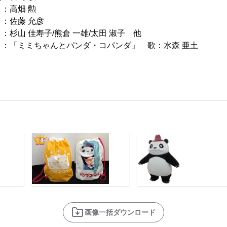
畑 勲
藤 允彦
佳寿子/熊倉 一雄/太田 淑子 他
ちゃんとパンダ・コパンダ」 歌：水森 亜土
画像一括ダウンロード