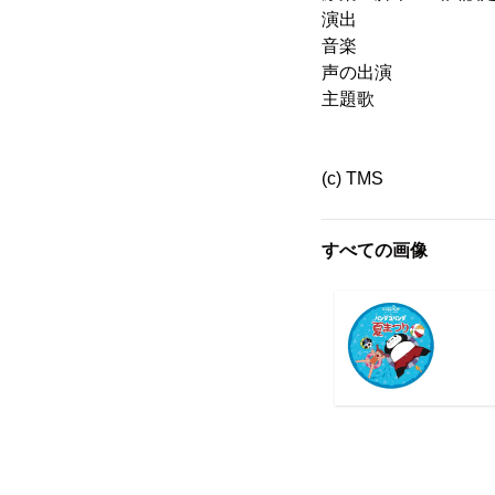
演出 ：高
音楽 ：佐
声の出演 ：杉山 
主題歌 ：「ミミ
(c) TMS
すべての画像