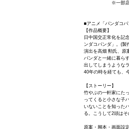
※一部店舗は
■アニメ「パンダコパ
【作品概要】
日中国交正常化を記
ンダコパンダ」。(製
演出を高畑 勲氏、原
パンダと一緒に暮ら
出してしまうような
40年の時を経ても、
【ストーリー】
竹やぶの一軒家にた
ってくると小さな子
いないことを知った
る。こうして2頭は
原案・脚本・画面設定