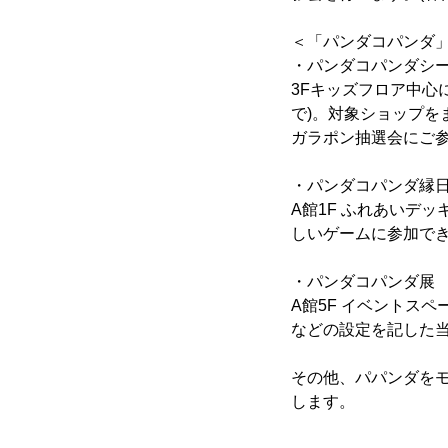
＜「パンダコパンダ
・パンダコパンダシール
3Fキッズフロア中心
で)。対象ショップを
ガラポン抽選会にご
・パンダコパンダ縁日 7
A館1F ふれあいデ
しいゲームに参加で
・パンダコパンダ展 8月
A館5F イベントス
などの設定を記した当
その他、パパンダを
します。