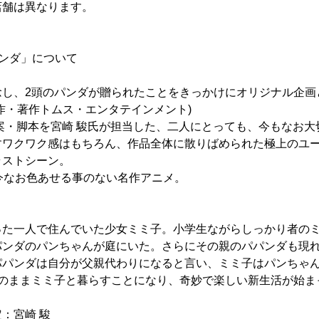
異なります。
ンダ」について
念し、2頭のパンダが贈られたことをきっかけにオリジナル企画
作・著作トムス・エンタテインメント)
案・脚本を宮崎 駿氏が担当した、二人にとっても、今もなお大
すワクワク感はもちろん、作品全体に散りばめられた極上のユ
ラストシーン。
今なお色あせる事のない名作アニメ。
った一人で住んでいた少女ミミ子。小学生ながらしっかり者の
パンダのパンちゃんが庭にいた。さらにその親のパパンダも現
パパンダは自分が父親代わりになると言い、ミミ子はパンちゃ
そのままミミ子と暮らすことになり、奇妙で楽しい新生活が始ま
：宮崎 駿