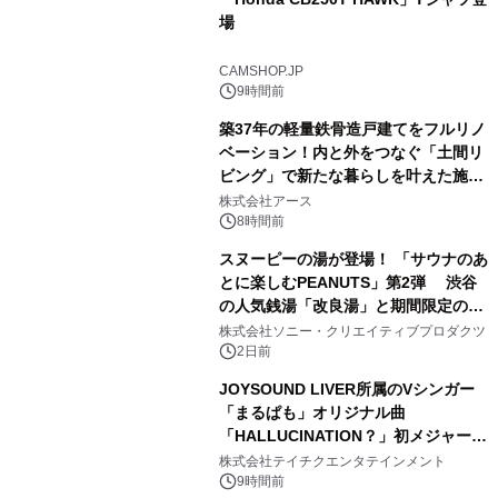
場
3
CAMSHOP.JP
9時間前
築37年の軽量鉄骨造戸建てをフルリノ
ベーション！内と外をつなぐ「土間リ
ビング」で新たな暮らしを叶えた施工
4
事例を株式会社アースが公開
株式会社アース
8時間前
スヌーピーの湯が登場！ 「サウナのあ
とに楽しむPEANUTS」第2弾 渋谷
の人気銭湯「改良湯」と期間限定のコ
5
ラボレーション サウナイキタイコラ
株式会社ソニー・クリエイティブプロダクツ
ボグッズも発売決定！
2日前
JOYSOUND LIVER所属のVシンガー
「まるぱも」オリジナル曲
「HALLUCINATION？」初メジャー配
6
信リリース決定！
株式会社テイチクエンタテインメント
9時間前