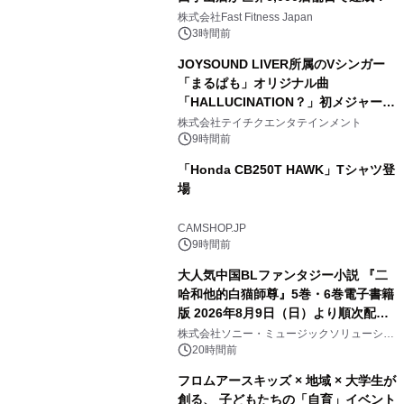
株式会社Fast Fitness Japan
3時間前
JOYSOUND LIVER所属のVシンガー
「まるぱも」オリジナル曲
「HALLUCINATION？」初メジャー配
信リリース決定！
株式会社テイチクエンタテインメント
9時間前
「Honda CB250T HAWK」Tシャツ登
場
CAMSHOP.JP
9時間前
大人気中国BLファンタジー小説 『二
哈和他的白猫師尊』5巻・6巻電子書籍
版 2026年8月9日（日）より順次配信
開始
株式会社ソニー・ミュージックソリューショ
ンズ
20時間前
フロムアースキッズ × 地域 × 大学生が
創る、 子どもたちの「自育」イベント