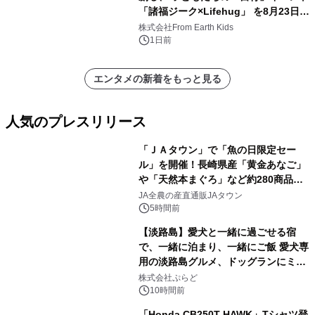
「諸福ジーク×Lifehug」 を8月23日
(日)開催
株式会社From Earth Kids
1日前
エンタメの新着をもっと見る
人気のプレスリリース
「ＪＡタウン」で「魚の日限定セー
ル」を開催！長崎県産「黄金あなご」
や「天然本まぐろ」など約280商品を
1
販売！～毎月１０日の定例企画～
JA全農の産直通販JAタウン
5時間前
【淡路島】愛犬と一緒に過ごせる宿
で、一緒に泊まり、一緒にご飯 愛犬専
用の淡路島グルメ、ドッグランにミニ
2
プール グランピングとトレーラーハウ
株式会社ぷらど
スの2施設で
10時間前
「Honda CB250T HAWK」Tシャツ登