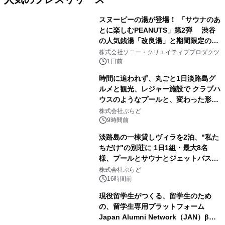
スヌーピーの湯が登場！ 「サウナのあ
とに楽しむPEANUTS」第2弾 渋谷
の人気銭湯「改良湯」と期間限定のコ
1
ラボレーション サウナイキタイコラ
株式会社ソニー・クリエイティブプロダクツ
ボグッズも発売決定！
1日前
時間に追われず、丸ごと1日淡路島グ
ルメと観光、レジャー施設で クラブハ
ウスのようなプールと、変わった形の
2
サウナも 「THE BOXY AWAJI」のお
株式会社ぷらど
得な素泊まり連泊プランで
9時間前
淡路島の一棟貸しヴィラを2泊、"私た
ちだけ"の別荘に 1日1組・最大8名
様、プールとサウナとジェットバス付
3
きで Villa Mon Temps AWAJIの連泊
株式会社ぷらど
素泊りプラン
16時間前
現役留学生がつくる、留学生のため
の、留学生専用プラットフォーム
Japan Alumni Network（JAN）β版
4