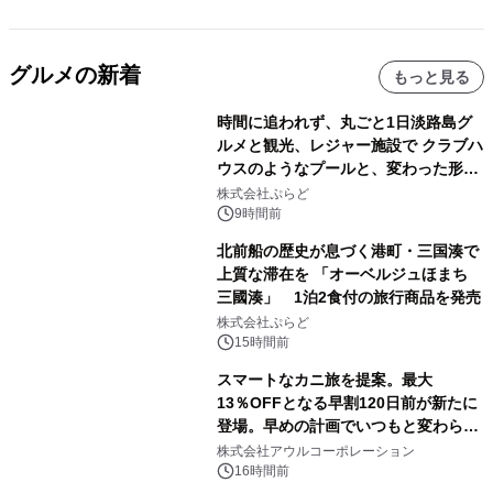
グルメの新着
もっと見る
時間に追われず、丸ごと1日淡路島グ
ルメと観光、レジャー施設で クラブハ
ウスのようなプールと、変わった形の
サウナも 「THE BOXY AWAJI」のお
株式会社ぷらど
得な素泊まり連泊プランで
9時間前
北前船の歴史が息づく港町・三国湊で
上質な滞在を 「オーベルジュほまち
三國湊」 1泊2食付の旅行商品を発売
株式会社ぷらど
15時間前
スマートなカニ旅を提案。最大
13％OFFとなる早割120日前が新たに
登場。早めの計画でいつもと変わらぬ
大人の冬旅を。ー夕日ヶ浦温泉「佳松
株式会社アウルコーポレーション
苑 別邸ふうか」ー
16時間前