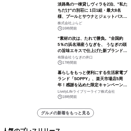
淡路島の一棟貸しヴィラを2泊、"私た
ちだけ"の別荘に 1日1組・最大8名
様、プールとサウナとジェットバス付
きで Villa Mon Temps AWAJIの連泊
株式会社ぷらど
素泊りプラン
16時間前
“素材の次は、たれで勝負。”全国約
5％の浜名湖産うなぎを、 うなぎの頭
の旨味エキスで仕上げた新ブランド
「井口の誉」誕生
有限会社うなぎの井口
17時間前
暮らしをもっと便利にする生活家電ブ
ランド「SOPPY」、楽天市場店5周
年！感謝を込めた限定キャンペーンを
8月10日より開催
LivelyLifeライブリーライフ株式会社
18時間前
グルメの新着をもっと見る
人気のプレスリリース