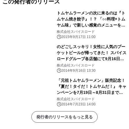
この発行者のリリース
トムヤムラーメンの次に来るのは『ト
ムヤム焼き餃子』！？ 「○○料理×トム
ヤム味」で新しい感覚のメニューをプ
ロデュースする 「Ebisu TomYum
株式会社スパイスロード
KITCHEN」で提供開始
2015年9月17日 11:00
のどごしスッキリ！女性に人気のプー
ケットビールが帰ってきた！ スパイス
ロードグループ各店舗にて9月16日か
ら期間限定で 「お帰りなさいプーケッ
株式会社スパイスロード
トビールフェア」を開催！
2014年9月16日 13:30
「元祖トムヤムラーメン」販売記念！
『夏だ！タイだ！トムヤムだ！』 キャ
ンペーンを7月19日～8月31日まで実
施
株式会社スパイスロード
2014年7月23日 14:00
発行者のリリースをもっと見る