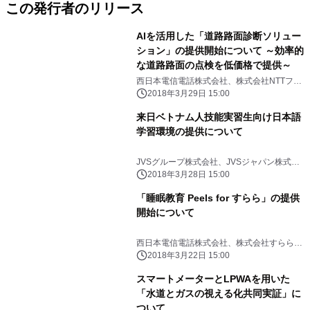
この発行者のリリース
AIを活用した「道路路面診断ソリュー
ション」の提供開始について ～効率的
な道路路面の点検を低価格で提供～
西日本電信電話株式会社、株式会社NTTフィ
ールドテクノ
2018年3月29日 15:00
来日ベトナム人技能実習生向け日本語
学習環境の提供について
JVSグループ株式会社、JVSジャパン株式会
社、西日本電信電話株式会社
2018年3月28日 15:00
「睡眠教育 Peels for すらら」の提供
開始について
西日本電信電話株式会社、株式会社すららネ
ット
2018年3月22日 15:00
スマートメーターとLPWAを用いた
「水道とガスの視える化共同実証」に
ついて