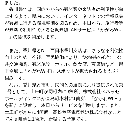
ました。
香川県では、国内外からの観光客や来訪者の利便性が向
上するよう、県内において、インターネットでの情報収集
が容易に行える環境整備を図るため、本日から、旅行者等
が無料で利用*1できる公衆無線LANサービス「かがわWi-
Fi」の提供を開始します。
また、香川県とNTT西日本香川支店は、さらなる利便性
向上のため、今後、官民協働により、“お接待の心”で、公
共交通機関、観光施設、ホテル、飲食店、商店街など、県
下全域に「かがわWi-Fi」スポットが拡大されるよう取り
組みます。
なお、香川県と市町、民間との連携により提供される第
1号として、土庄町が同町内に3箇所、株式会社ベネッセ
ホールディングスが直島町本村に1箇所、「かがわWi-Fi」
を新たに設置し、本日からサービスを開始します。また、
土庄町がさらに4箇所、高松琴平電気鉄道株式会社がこと
でん瓦町駅に1箇所、新設する予定です。