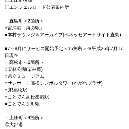
◎土庄町役場
◎エンジェルロード公園案内所
・直島町＜2箇所＞
○宮浦港「海の駅」
●本村ラウンジ＆アーカイブ(ベネッセアートサイト直島)
■7～8月にサービス開始予定＜15箇所＞※平成26年7月17
日現在
・高松市＜6箇所＞
○栗林公園(栗林庵)
○県立ミュージアム
○サンポート高松シンボルタワー(かがわプラザ)
○JR高松駅
○ことでん高松築港駅
●ことでん瓦町駅
・土庄町＜4箇所＞
◎大部港