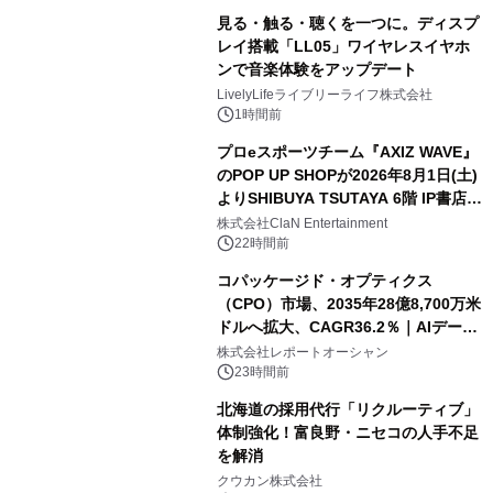
見る・触る・聴くを一つに。ディスプ
レイ搭載「LL05」ワイヤレスイヤホ
ンで音楽体験をアップデート
LivelyLifeライブリーライフ株式会社
1時間前
プロeスポーツチーム『AXIZ WAVE』
のPOP UP SHOPが2026年8月1日(土)
よりSHIBUYA TSUTAYA 6階 IP書店で
開催決定！！
株式会社ClaN Entertainment
22時間前
コパッケージド・オプティクス
（CPO）市場、2035年28億8,700万米
ドルへ拡大、CAGR36.2％｜AIデータ
センター・高速光通信需要が成長を加
株式会社レポートオーシャン
速
23時間前
北海道の採用代行「リクルーティブ」
体制強化！富良野・ニセコの人手不足
を解消
クウカン株式会社