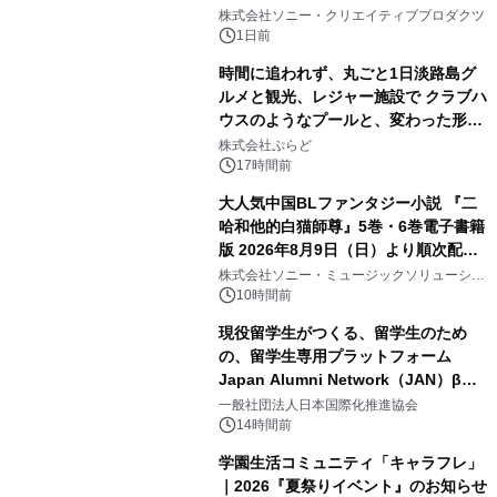
1
ラボレーション サウナイキタイコラ
株式会社ソニー・クリエイティブプロダクツ
ボグッズも発売決定！
1日前
時間に追われず、丸ごと1日淡路島グ
ルメと観光、レジャー施設で クラブハ
ウスのようなプールと、変わった形の
2
サウナも 「THE BOXY AWAJI」のお
株式会社ぷらど
得な素泊まり連泊プランで
17時間前
大人気中国BLファンタジー小説 『二
哈和他的白猫師尊』5巻・6巻電子書籍
版 2026年8月9日（日）より順次配信
3
開始
株式会社ソニー・ミュージックソリューショ
ンズ
10時間前
現役留学生がつくる、留学生のため
の、留学生専用プラットフォーム
Japan Alumni Network（JAN）β版
4
をリリース
一般社団法人日本国際化推進協会
14時間前
学園生活コミュニティ「キャラフレ」
｜2026『夏祭りイベント』のお知らせ