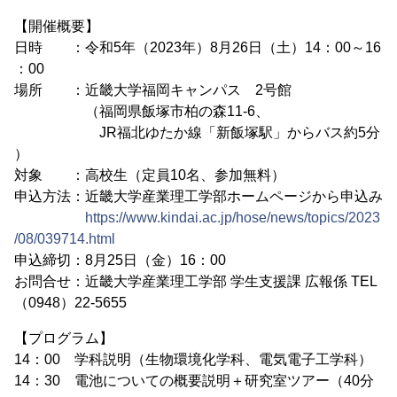
【開催概要】
日時 ：令和5年（2023年）8月26日（土）14：00～16
：00
場所 ：近畿大学福岡キャンパス 2号館
（福岡県飯塚市柏の森11-6、
JR福北ゆたか線「新飯塚駅」からバス約5分
）
対象 ：高校生（定員10名、参加無料）
申込方法：近畿大学産業理工学部ホームページから申込み
https://www.kindai.ac.jp/hose/news/topics/2023
/08/039714.html
申込締切：8月25日（金）16：00
お問合せ：近畿大学産業理工学部 学生支援課 広報係 TEL
（0948）22-5655
【プログラム】
14：00 学科説明（生物環境化学科、電気電子工学科）
14：30 電池についての概要説明＋研究室ツアー（40分