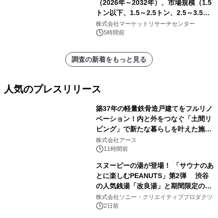
（2026年～2032年）、市場規模（1.5
トン以下、1.5～2.5トン、2.5～3.5ト
ン、3.5～5.0トン、その他）・分析レ
株式会社マーケットリサーチセンター
ポートを発表
5時間前
調査の新着をもっと見る
人気のプレスリリース
築37年の軽量鉄骨造戸建てをフルリノ
ベーション！内と外をつなぐ「土間リ
ビング」で新たな暮らしを叶えた施工
1
事例を株式会社アースが公開
株式会社アース
11時間前
スヌーピーの湯が登場！ 「サウナのあ
とに楽しむPEANUTS」第2弾 渋谷
の人気銭湯「改良湯」と期間限定のコ
2
ラボレーション サウナイキタイコラ
株式会社ソニー・クリエイティブプロダクツ
ボグッズも発売決定！
2日前