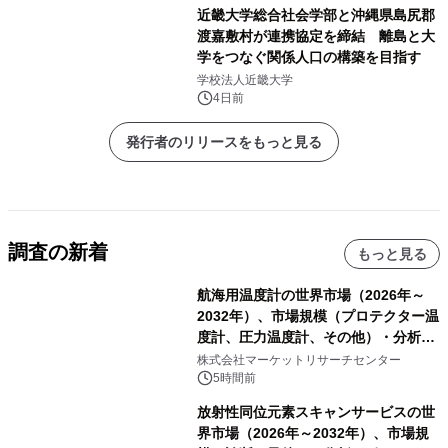
近畿大学総合社会学部と沖縄県島尻郡
渡嘉敷村が連携協定を締結 離島と大
学をつなぐ関係人口の構築を目指す
学校法人近畿大学
4日前
発行者のリリースをもっと見る
調査の新着
もっと見る
航海用温度計の世界市場（2026年～
2032年）、市場規模（プロテクター温
度計、圧力温度計、その他）・分析レ
ポートを発表
株式会社マーケットリサーチセンター
5時間前
放射性同位元素スキャンサービスの世
界市場（2026年～2032年）、市場規