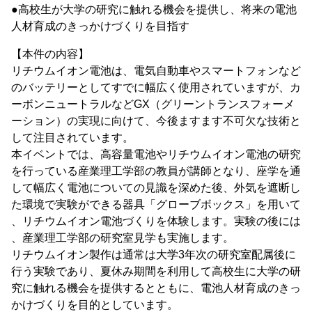
●高校生が大学の研究に触れる機会を提供し、将来の電池
人材育成のきっかけづくりを目指す
【本件の内容】
リチウムイオン電池は、電気自動車やスマートフォンなど
のバッテリーとしてすでに幅広く使用されていますが、カ
ーボンニュートラルなどGX（グリーントランスフォーメ
ーション）の実現に向けて、今後ますます不可欠な技術と
して注目されています。
本イベントでは、高容量電池やリチウムイオン電池の研究
を行っている産業理工学部の教員が講師となり、座学を通
して幅広く電池についての見識を深めた後、外気を遮断し
た環境で実験ができる器具「グローブボックス」を用いて
、リチウムイオン電池づくりを体験します。実験の後には
、産業理工学部の研究室見学も実施します。
リチウムイオン製作は通常は大学3年次の研究室配属後に
行う実験であり、夏休み期間を利用して高校生に大学の研
究に触れる機会を提供するとともに、電池人材育成のきっ
かけづくりを目的としています。