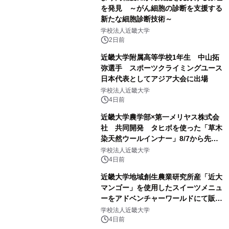
を発見 ～がん細胞の診断を支援する
新たな細胞診断技術～
学校法人近畿大学
2日前
近畿大学附属高等学校1年生 中山拓
弥選手 スポーツクライミングユース
日本代表としてアジア大会に出場
学校法人近畿大学
4日前
近畿大学農学部×第一メリヤス株式会
社 共同開発 タヒボを使った「草木
染天然ウールインナー」8/7から先行
販売
学校法人近畿大学
4日前
近畿大学地域創生農業研究所産「近大
マンゴー」を使用したスイーツメニュ
ーをアドベンチャーワールドにて販売
します パークでしか味わえない期間
学校法人近畿大学
限定スイーツを楽しんで♪
4日前