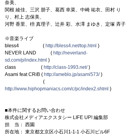
奈美、
関根 綾佳、三沢 朋子、葛西 幸菜、中崎 祐衣、田村 り
り、村上 志保美、
河野 香里、枡 真理子、辻井 彩、水澤 まゆき、定塚 斉子
※音楽ライブ
bless4 (
http://bless4.net/top.html
)
NEVER LAND (
http://neverland-
sd.com/p/index.html
)
class (
http://class-1993.net/
)
Asami feat CRiB (
http://ameblo.jp/asami573/
)
(
http://www.hiphopmaniacs.com/c/pc/index2.shtml
)
■本件に関するお問い合わせ
株式会社メディアエクスタシー LIFE UP! 編集部
担 当： 西園
所在地： 東京都文京区小石川1-1-1 小石川ビル6F