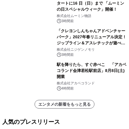
タートに16 日（日）まで 「ムーミン
の日スペシャルウィーク」開催！
株式会社ムーミン物語
3時間前
「クレヨンしんちゃんアドベンチャー
パーク」2027年春リニューアル決定！
ジップライン＆アスレチックが遊べる
のは今年が最後！ 「ラスト！ドキがム
株式会社ニジゲンノモリ
ネムネ～大作戦！」始動
3時間前
駅を降りたら、すぐ赤べこ 「アカベ
コランド会津若松駅前店」8月8日(土)
開業
株式会社アカベコランド
4時間前
エンタメの新着をもっと見る
人気のプレスリリース