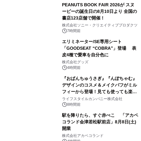
PEANUTS BOOK FAIR 2026が スヌ
ーピーの誕生日の8月10日より 全国の
書店123店舗で開催！
1
株式会社ソニー・クリエイティブプロダクツ
7時間前
エリミネーター/SE専用シート
「GOODSEAT “COBRA”」登場 表
皮4種で愛車を自分色に
2
株式会社グッズ
4時間前
『おぱんちゅうさぎ』『んぽちゃむ』
デザインのコスメ＆メイクパフがミル
フィーから登場！見ても使っても楽し
3
い、ポップでキュートなコレクショ
ライフスタイルカンパニー株式会社
ン。
8時間前
駅を降りたら、すぐ赤べこ 「アカベ
コランド会津若松駅前店」8月8日(土)
開業
4
株式会社アカベコランド