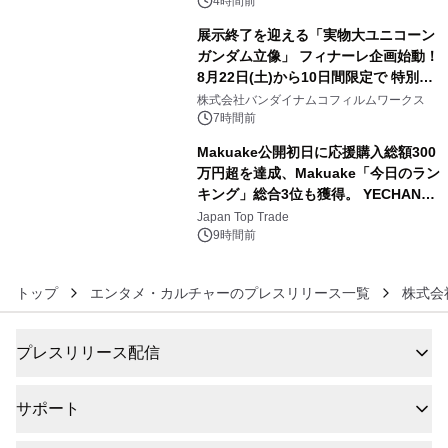
4時間前
展示終了を迎える「実物大ユニコーン
ガンダム立像」 フィナーレ企画始動！
8月22日(土)から10日間限定で 特別映
5
像『UNICORN GUNDAM Statue ―
株式会社バンダイナムコフィルムワークス
BEYOND POSSIBILITY ―』を上映！
7時間前
Makuake公開初日に応援購入総額300
万円超を達成、Makuake「今日のラン
キング」総合3位も獲得。 YECHAN音
6
浴シンギングボウル第2弾の大型サイ
Japan Top Trade
ズ（XL・2XL・3XL）を先行販売中
9時間前
トップ
エンタメ・カルチャーのプレスリリース一覧
株式会
プレスリリース配信
サポート