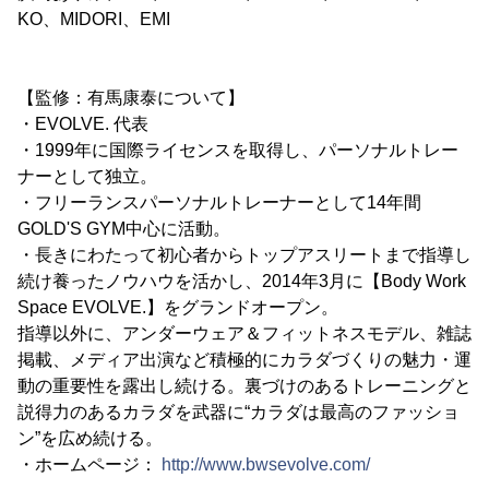
KO、MIDORI、EMI
【監修：有馬康泰について】
・EVOLVE. 代表
・1999年に国際ライセンスを取得し、パーソナルトレー
ナーとして独立。
・フリーランスパーソナルトレーナーとして14年間
GOLD'S GYM中心に活動。
・長きにわたって初心者からトップアスリートまで指導し
続け養ったノウハウを活かし、2014年3月に【Body Work
Space EVOLVE.】をグランドオープン。
指導以外に、アンダーウェア＆フィットネスモデル、雑誌
掲載、メディア出演など積極的にカラダづくりの魅力・運
動の重要性を露出し続ける。裏づけのあるトレーニングと
説得力のあるカラダを武器に“カラダは最高のファッショ
ン”を広め続ける。
・ホームページ：
http://www.bwsevolve.com/