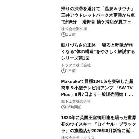
帰りの渋滞を避けて「温泉＆サウナ」
三井アウトレットパーク木更津から車
で約5分 湯舞音 袖ケ浦店が夏フェア
2
メニューを提供
株式会社楽久屋
1日前
眠りづらさの正体──寝ると呼吸が弱
くなる"体の構造"をやさしく解説する
シリーズ第1回
3
トラタニ株式会社
1日前
Makuakeで目標1341％を突破した超
簡単＆小型テレビ用アンプ 「SW TV
Plus」8月7日より一般販売開始！ ケ
4
ーブル1本つなぐだけ、テレビの音が
城下工業株式会社
ぐっと豊かに
16時間前
1833年に英国王室御用達を賜った世界
初のウイスキー 『ロイヤル・ブラック
ラ』の旗艦店が2026年6月新宿に誕
5
生 バカルディ ジャパンと連携した
株式会社ティグリス