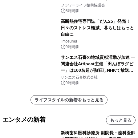
山・射水で開催
フラワーライフ振興協議会
8時間前
高断熱住宅専門誌「だん25」発売！
日々のストレス軽減、暮らしはもっと
自由に
jimosumu
9時間前
サンエス石膏の地域貢献活動が加速 ―
関連会社Attipect主催「田んぼラグビ
ー」は100名超が熱狂しNHKで放送さ
れました。
サンエス石膏株式会社
9時間前
ライフスタイルの新着をもっと見る
エンタメの新着
もっと見る
新橋歯科医科診療所 副院長・歯科医師