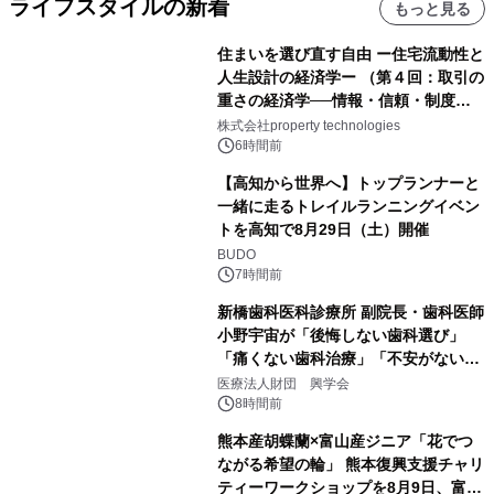
ライフスタイルの新着
もっと見る
住まいを選び直す自由 ー住宅流動性と
人生設計の経済学ー （第４回：取引の
重さの経済学──情報・信頼・制度を
PropTechはどう組み替えるか）｜
株式会社property technologies
PropTech-Lab
6時間前
【高知から世界へ】トップランナーと
一緒に走るトレイルランニングイベン
トを高知で8月29日（土）開催
BUDO
7時間前
新橋歯科医科診療所 副院長・歯科医師
小野宇宙が「後悔しない歯科選び」
「痛くない歯科治療」「不安がない治
療計画」をテーマに専門監修
医療法人財団 興学会
8時間前
熊本産胡蝶蘭×富山産ジニア「花でつ
ながる希望の輪」 熊本復興支援チャリ
ティーワークショップを8月9日、富