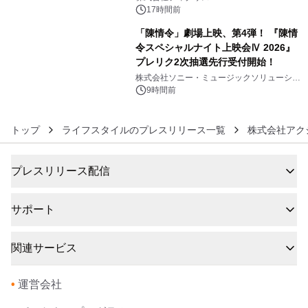
没入型バー「BAR Arca」
17時間前
「陳情令」劇場上映、第4弾！ 『陳情
令スペシャルナイト上映会Ⅳ 2026』
プレリク2次抽選先行受付開始！
6
株式会社ソニー・ミュージックソリューショ
ンズ
9時間前
トップ
ライフスタイルのプレスリリース一覧
株式会社アク
プレスリリース配信
サポート
関連サービス
•
運営会社