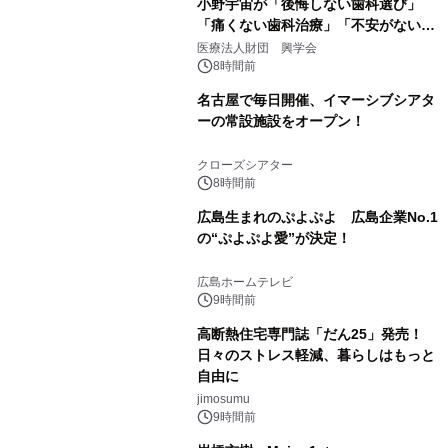
小野宇宙が「後悔しない歯科選び」
「痛くない歯科治療」「不安がない治
療計画」をテーマに専門監修
医療法人財団 興学会
8時間前
名古屋で毎日開催、イマーシブシアタ
ーの常設施設をオープン！
クローズシアター
8時間前
広島生まれのぷよぷよ 広島企業No.1
の“ぷよぷよ愛”が決定！
広島ホームテレビ
9時間前
高断熱住宅専門誌「だん25」発売！
日々のストレス軽減、暮らしはもっと
自由に
jimosumu
9時間前