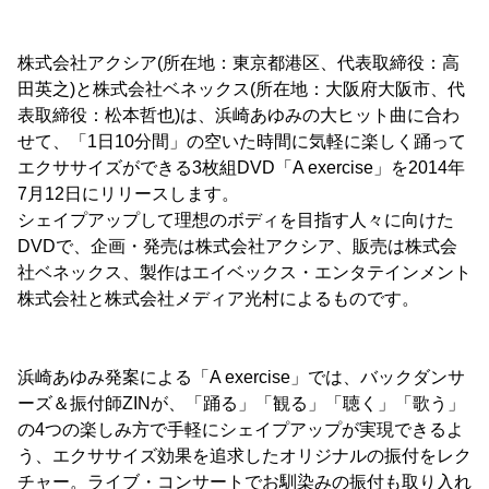
株式会社アクシア(所在地：東京都港区、代表取締役：高
田英之)と株式会社ベネックス(所在地：大阪府大阪市、代
表取締役：松本哲也)は、浜崎あゆみの大ヒット曲に合わ
せて、「1日10分間」の空いた時間に気軽に楽しく踊って
エクササイズができる3枚組DVD「A exercise」を2014年
7月12日にリリースします。
シェイプアップして理想のボディを目指す人々に向けた
DVDで、企画・発売は株式会社アクシア、販売は株式会
社ベネックス、製作はエイベックス・エンタテインメント
株式会社と株式会社メディア光村によるものです。
浜崎あゆみ発案による「A exercise」では、バックダンサ
ーズ＆振付師ZINが、「踊る」「観る」「聴く」「歌う」
の4つの楽しみ方で手軽にシェイプアップが実現できるよ
う、エクササイズ効果を追求したオリジナルの振付をレク
チャー。ライブ・コンサートでお馴染みの振付も取り入れ