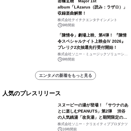
岩橋玄樹 Major 1st
album「LAzarus（読み：ラザロ）」
収録楽曲解禁！
株式会社テイチクエンタテインメント
9時間前
「陳情令」劇場上映、第4弾！ 『陳情
令スペシャルナイト上映会Ⅳ 2026』
プレリク2次抽選先行受付開始！
株式会社ソニー・ミュージックソリューショ
ンズ
9時間前
エンタメの新着をもっと見る
人気のプレスリリース
スヌーピーの湯が登場！ 「サウナのあ
とに楽しむPEANUTS」第2弾 渋谷
の人気銭湯「改良湯」と期間限定のコ
1
ラボレーション サウナイキタイコラ
株式会社ソニー・クリエイティブプロダクツ
ボグッズも発売決定！
16時間前