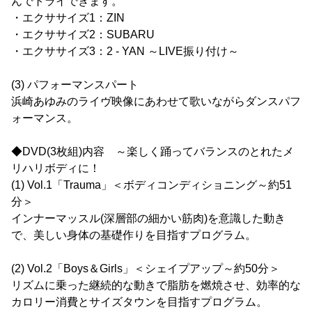
んでトライできます。
・エクササイズ1：ZIN
・エクササイズ2：SUBARU
・エクササイズ3：2 - YAN ～LIVE振り付け～
(3) パフォーマンスパート
浜崎あゆみのライヴ映像にあわせて歌いながらダンスパフ
ォーマンス。
◆DVD(3枚組)内容 ～楽しく踊ってバランスのとれたメ
リハリボディに！
(1) Vol.1「Trauma」＜ボディコンディショニング～約51
分＞
インナーマッスル(深層部の細かい筋肉)を意識した動き
で、美しい身体の基礎作りを目指すプログラム。
(2) Vol.2「Boys＆Girls」＜シェイプアップ～約50分＞
リズムに乗った継続的な動きで脂肪を燃焼させ、効率的な
カロリー消費とサイズタウンを目指すプログラム。