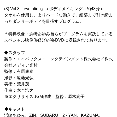
(3) Vol.3「evolution」＜ボディメイキング～約48分＞
タオルを使用し、よりハードな動きで、細部まで引き締ま
ったダンサーボディを目指すプログラム。
＊特典映像：浜崎あゆみ自らがプログラムを実践している
スペシャル映像(約3分)が各DVDに収録されております。
◆スタッフ
製作：エイベックス・エンタテインメント株式会社／株式
会社メディア光村
監修：有馬康泰
撮影：遠藤光弘
美術：荒井茂
作曲：木本浩之
※エクササイズBGM作成 監督：原木絢子
◆キャスト
浜崎あゆみ、ZIN、SUBARU、2 - YAN、KAZUMA、