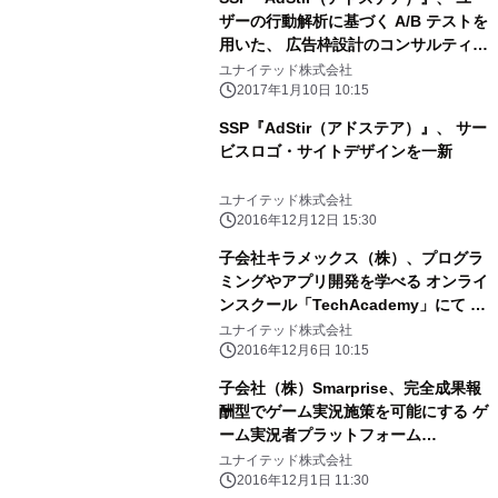
ザーの行動解析に基づく A/B テストを
用いた、 広告枠設計のコンサルティン
グを開始
ユナイテッド株式会社
2017年1月10日 10:15
SSP『AdStir（アドステア）』、 サー
ビスロゴ・サイトデザインを一新
ユナイテッド株式会社
2016年12月12日 15:30
子会社キラメックス（株）、プログラ
ミングやアプリ開発を学べる オンライ
ンスクール「TechAcademy」にて オ
ンラインブートキャンプPHP/Laravel
ユナイテッド株式会社
コースの提供を開始
2016年12月6日 10:15
子会社（株）Smarprise、完全成果報
酬型でゲーム実況施策を可能にする ゲ
ーム実況者プラットフォーム
「GAMECAST」正式版をリリース
ユナイテッド株式会社
2016年12月1日 11:30