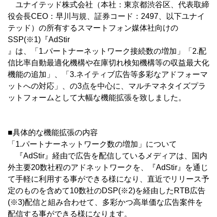
ユナイテッド株式会社（本社：東京都渋谷区、代表取締
役会長CEO：早川与規、証券コード：2497、以下ユナイ
テッド）の所有するスマートフォン媒体社向けの
SSP(※1)『AdStir
』は、「1.パートナーネットワーク接続数の増加」「2.配
信比率自動最適化機構や在庫切れ検知機構等の収益最大化
機能の追加」、「3.ネイティブ広告等多彩なアドフォーマ
ットへの対応」、の3点を中心に、マルチマネタイズプラ
ットフォームとして大幅な機能拡張を致しました。
■具体的な機能拡張の内容
「1.パートナーネットワーク数の増加」について
『AdStir』経由で広告を配信しているメディアは、国内
外主要20数社程のアドネットワークを、『AdStir』を通じ
て手軽に利用する事ができる様になり、直近でリリース予
定のものを含めて10数社のDSP(※2)を経由したRTB広告
(※3)配信と組み合わせて、多彩かつ高単価な広告案件を
配信する事ができる様になります。