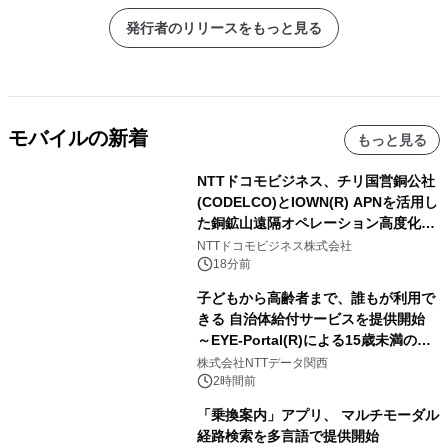
発行者のリリースをもっと見る
モバイルの新着
もっと見る
NTTドコモビジネス、チリ国営銅公社
(CODELCO)とIOWN(R) APNを活用し
た銅鉱山遠隔オペレーション高度化に
向けた調査・実証を開始
NTTドコモビジネス株式会社
18分前
子どもから高齢者まで、誰もが利用で
きる 自治体給付サービスを提供開始
～EYE-Portal(R)による15歳未満の本
人認証と デジタルデバイド対策で実現
株式会社NTTデータ関西
～
2時間前
「乗換案内」アプリ、 マルチモーダル
経路検索を多言語で提供開始