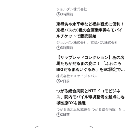
ジョルダン株式会社
3時間前
東尋坊や永平寺など福井観光に便利！
京福バスの6種の企画乗車券をモバイ
ルチケットで販売開始
ジョルダン株式会社、京福バス株式会社
3時間前
【サラブレッドコレクション】あの名
馬たちがだるまの姿に！ 「ふわころ
BIGだるまぬいぐるみ」をEC限定で受
注販売開始
株式会社エスケイジャパン
2日前
つがる総合病院とNTTドコモビジネ
ス、院内モバイル環境整備を起点に地
域医療DXを推進
つがる西北五広域連合 つがる総合病院 NTT
ドコモビジネス株式会社
2日前