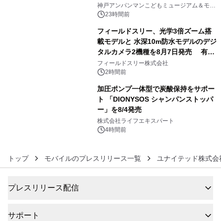
4
オープン
神戸アンパンマンこどもミュージアム＆モー
ル
23時間前
フィールドスリー、光学3倍ズーム搭
載モデルと 水深10m防水モデルのデジ
タルカメラ2機種を8月7日発売 有効
5
約1300万画素、用途別に選べるコンデ
フィールドスリー株式会社
ジ新登場
2時間前
加圧ポンプ一体型で炭酸保持をサポー
ト 「DIONYSOS シャンパンストッパ
ー」を8/4発売
6
株式会社ライフエキスパート
4時間前
トップ
モバイルのプレスリリース一覧
ユナイテッド株式会
プレスリリース配信
サポート