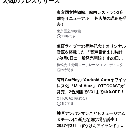
人気のプレスリリース
東京国立博物館、館内レストラン3店
舗をリニューアル 各店舗の詳細を発
表！
1
東京国立博物館
23時間前
仮面ライダー55周年記念！オリジナル
音源を搭載した 「音声目覚まし時計」
が8月6日に一般発売開始！ あの日の
2
大興奮が今甦る
株式会社 秀建コーポレーション ディレクト
アートギャラリー
5時間前
有線CarPlay／Android Autoをワイヤ
レス化 「Mini Aura」 OTTOCASTが
発売、2色展開で8/31まで40％OFF！
3
OTTOCAST株式会社
4時間前
神戸アンパンマンこどもミュージアム
＆モールに 新たな遊び場が誕生！
2027年2月「ぼうけんアイランド」が