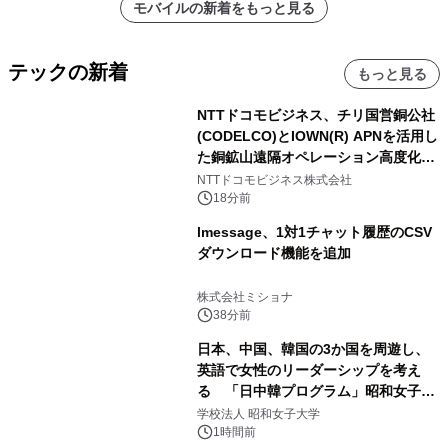
モバイルの新着をもっと見る
テックの新着
もっと見る
NTTドコモビジネス、チリ国営銅公社
(CODELCO)とIOWN(R) APNを活用し
た銅鉱山遠隔オペレーション高度化に
向けた調査・実証を開始
NTTドコモビジネス株式会社
18分前
lmessage、1対1チャット履歴のCSV
ダウンロード機能を追加
株式会社ミショナ
38分前
日本、中国、韓国の3か国を周遊し、
英語で女性のリーダーシップを考え
る 「日中韓プログラム」昭和女子大
学で開催
学校法人 昭和女子大学
1時間前