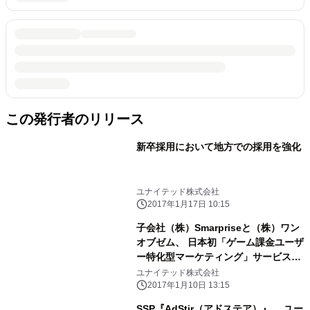
この発行者のリリース
新卒採用において地方での採用を強化
ユナイテッド株式会社
2017年1月17日 10:15
子会社（株）Smarpriseと（株）ワン
オブゼム、 日本初「ゲーム課金ユーザ
ー特化型マーケティング」サービスを
共同開発
ユナイテッド株式会社
2017年1月10日 13:15
SSP『AdStir（アドステア）』、 ユー