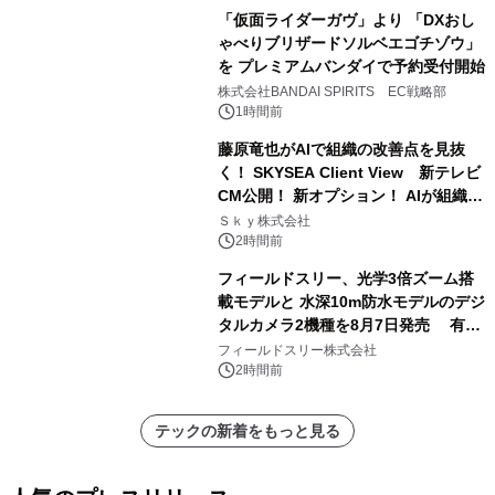
「仮面ライダーガヴ」より 「DXおし
ゃべりブリザードソルベエゴチゾウ」
を プレミアムバンダイで予約受付開始
株式会社BANDAI SPIRITS EC戦略部
1時間前
藤原竜也がAIで組織の改善点を見抜
く！ SKYSEA Client View 新テレビ
CM公開！ 新オプション！ AIが組織の
業務実態を分析し労務改善を支援。 藤
Ｓｋｙ株式会社
原竜也メイキング動画公開 「もしAIが
2時間前
自分を分析したら、すぐ休めと言われ
フィールドスリー、光学3倍ズーム搭
る自信がある」「昨年の夏はカブトム
載モデルと 水深10m防水モデルのデジ
シを捕まえたり、虫と戦ったり…」
タルカメラ2機種を8月7日発売 有効
約1300万画素、用途別に選べるコンデ
フィールドスリー株式会社
ジ新登場
2時間前
テックの新着をもっと見る