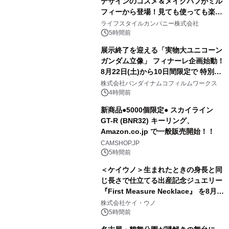
デザインのコスメ＆メイクパフがミル
フィーから登場！見ても使っても楽し
2
い、ポップでキュートなコレクショ
ライフスタイルカンパニー株式会社
ン。
5時間前
展示終了を迎える「実物大ユニコーン
ガンダム立像」 フィナーレ企画始動！
8月22日(土)から10日間限定で 特別映
3
像『UNICORN GUNDAM Statue ―
株式会社バンダイナムコフィルムワークス
BEYOND POSSIBILITY ―』を上映！
4時間前
新商品●5000個限定● スカイライン
GT-R (BNR32) キーリング、
Amazon.co.jp で一般販売開始！！
4
CAMSHOP.JP
5時間前
＜ケイウノ＞生まれたときの身長と同
じ長さで仕立てる出産記念ジュエリー
『First Measure Necklace』 を8月14
5
日(金)に発売
株式会社ケイ・ウノ
5時間前