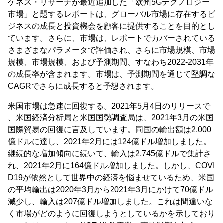
ケネス・リサーチが最近追加した「欧州5Gテクノロジー
市場」と題するレポートは、グローバル市場に存在するビ
ジネスの成長と投資機会を顧客に提供することを目的とし
ています。さらに、市場は、レポートでカバーされている
さまざまなパラメータで評価され、さらに市場規模、市場
規模、市場規模、および予測期間、すなわち2022-2031年
の成長率が含まれます。市場は、予測期間を通じて堅調な
CAGRでさらに成長すると予想されます。
米国市場は急速に回復する。2021年5月4日のリリースで
、米国経済分析局と米国国勢調査局は、2021年3月の米国
国際貿易の回復に言及しています。同国の輸出額は2,000
億ドルに達し、2021年2月には124億ドル増加しました。
継続的な増加傾向に続いて、輸入は2,745億ドルで集計さ
れ、2021年2月に164億ドル増加しました。しかし、COVI
D19が依然として世界中の経済を悩ませているため、米国
の平均輸出は2020年3月から2021年3月にかけて70億ドル
減少し、輸入は207億ドル増加しました。これは間違いな
く市場がどのように回復しようとしているかを示しており