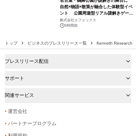
名古屋・鶴舞公園が謎解きの舞台に
自然×物語×散策が融合した体験型イベ
ント 公園周遊型リアル謎解きゲーム
6
「クローバーの国とトランプの魔法」
株式会社エフェックス
開催決定
5時間前
トップ
ビジネスのプレスリリース一覧
Kenneth Research
プレスリリース配信
サポート
関連サービス
•
運営会社
•
パートナープログラム
•
利用規約