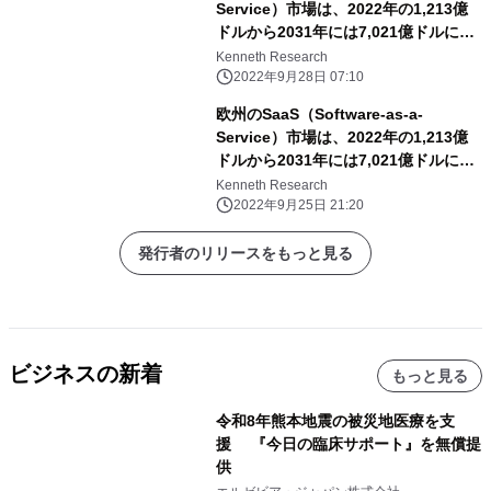
Service）市場は、2022年の1,213億
ドルから2031年には7,021億ドルに達
し、予測期間中のCAGRは18.82%に達
Kenneth Research
すると予測。
2022年9月28日 07:10
欧州のSaaS（Software-as-a-
Service）市場は、2022年の1,213億
ドルから2031年には7,021億ドルに達
し、予測期間中のCAGRは18.82%に達
Kenneth Research
すると予想。
2022年9月25日 21:20
発行者のリリースをもっと見る
ビジネスの新着
もっと見る
令和8年熊本地震の被災地医療を支
援 『今日の臨床サポート』を無償提
供