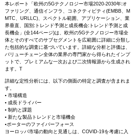
本レポート「欧州の5Gテクノロジー市場2020-2030年:オ
ファリング、通信インフラ、コネクティビティ(EMBB、M
MTC、URLLC)、スペクトル範囲、アプリケーション、業
界垂直、国別:トレンド予測と成長機会:トレンド予測と成
長機会」(全144ページ)は、欧州の5Gテクノロジー市場全
体とそのすべてのサブセグメントを広範囲に詳細に分類し
た包括的な調査に基づいています。詳細な分析と評価は、
バリューチェーン全体の業界の専門家から得られたインプ
ットで、プレミアムな一次および二次情報源から生成され
ます。T
詳細な定性分析には、以下の側面の特定と調査が含まれま
す。
• 市場構造
• 成長ドライバー
• 制約と課題
• 新たな製品トレンドと市場機会
•ポーターのファイバーフォース
ヨーロッパ市場の動向と見通しは、COVID-19を考慮に入