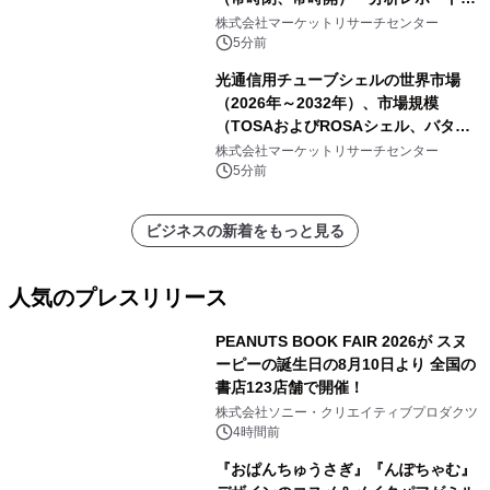
発表
株式会社マーケットリサーチセンター
5分前
光通信用チューブシェルの世界市場
（2026年～2032年）、市場規模
（TOSAおよびROSAシェル、バタフ
ライパッケージ、その他）・分析レポ
株式会社マーケットリサーチセンター
ートを発表
5分前
ビジネスの新着をもっと見る
人気のプレスリリース
PEANUTS BOOK FAIR 2026が スヌ
ーピーの誕生日の8月10日より 全国の
書店123店舗で開催！
1
株式会社ソニー・クリエイティブプロダクツ
4時間前
『おぱんちゅうさぎ』『んぽちゃむ』