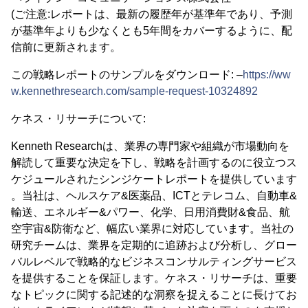
(ご注意:レポートは、最新の履歴年が基準年であり、予測
が基準年よりも少なくとも5年間をカバーするように、配
信前に更新されます。
この戦略レポートのサンプルをダウンロード: –
https://ww
w.kennethresearch.com/sample-request-10324892
ケネス・リサーチについて:
Kenneth Researchは、業界の専門家や組織が市場動向を
解読して重要な決定を下し、戦略を計画するのに役立つス
ケジュールされたシンジケートレポートを提供しています
。当社は、ヘルスケア&医薬品、ICTとテレコム、自動車&
輸送、エネルギー&パワー、化学、日用消費財&食品、航
空宇宙&防衛など、幅広い業界に対応しています。当社の
研究チームは、業界を定期的に追跡および分析し、グロー
バルレベルで戦略的なビジネスコンサルティングサービス
を提供することを保証します。ケネス・リサーチは、重要
なトピックに関する記述的な洞察を捉えることに長けてお