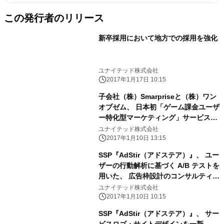
この発行者のリリース
新卒採用において地方での採用を強化
ユナイテッド株式会社
2017年1月17日 10:15
子会社（株）Smarpriseと（株）ワン
オブゼム、 日本初「ゲーム課金ユーザ
ー特化型マーケティング」サービスを
共同開発
ユナイテッド株式会社
2017年1月10日 13:15
SSP『AdStir（アドステア）』、 ユー
ザーの行動解析に基づく A/B テストを
用いた、 広告枠設計のコンサルティン
グを開始
ユナイテッド株式会社
2017年1月10日 10:15
SSP『AdStir（アドステア）』、 サー