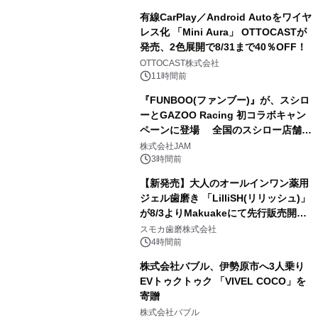
有線CarPlay／Android Autoをワイヤ
レス化 「Mini Aura」 OTTOCASTが
発売、2色展開で8/31まで40％OFF！
2
OTTOCAST株式会社
11時間前
『FUNBOO(ファンブー)』が、スシロ
ーとGAZOO Racing 初コラボキャン
ペーンに登場 全国のスシロー店舗で
3
GR 4車種の FUNBOO(ミニカー)付き
株式会社JAM
メニューが展開されます
3時間前
【新発売】大人のオールインワン薬用
ジェル歯磨き 「LilliSH(リリッシュ)」
が8/3よりMakuakeにて先行販売開
4
始！
スモカ歯磨株式会社
4時間前
株式会社バブル、伊勢原市へ3人乗り
EVトゥクトゥク 「VIVEL COCO」を
寄贈
5
株式会社バブル