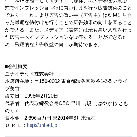
い、SSPを経由してメディア（媒体）の広告枠を入札形
式でインプレッション毎に買い付けを行う広告技術のこと
であり、これにより広告の買い手（広告主）は効果に見合
った最適な値付けを行うことで広告効果の向上を図ること
ができる。また、メディア（媒体）は最も高い入札を行っ
た広告主へインプレッションを販売することができるた
め、飛躍的な広告収益の向上が期待できる。
■会社概要
ユナイテッド株式会社
本店所在地：〒150-0002 東京都渋谷区渋谷1-2-5 アライ
ブ美竹
設立日：1998年2月20日
代表者：代表取締役会長CEO 早川 与規 （はやかわ とも
のり）
資本金：2,696百万円 ※2014年3月末現在
Ｕ Ｒ Ｌ：
http://united.jp