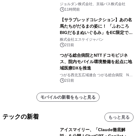
ジョルダン株式会社、京福バス株式会社
11時間前
【サラブレッドコレクション】あの名
馬たちがだるまの姿に！ 「ふわころ
BIGだるまぬいぐるみ」をEC限定で受
注販売開始
株式会社エスケイジャパン
2日前
つがる総合病院とNTTドコモビジネ
ス、院内モバイル環境整備を起点に地
域医療DXを推進
つがる西北五広域連合 つがる総合病院 NTT
ドコモビジネス株式会社
2日前
モバイルの新着をもっと見る
テックの新着
もっと見る
アイスマイリー、「Claude徹底解