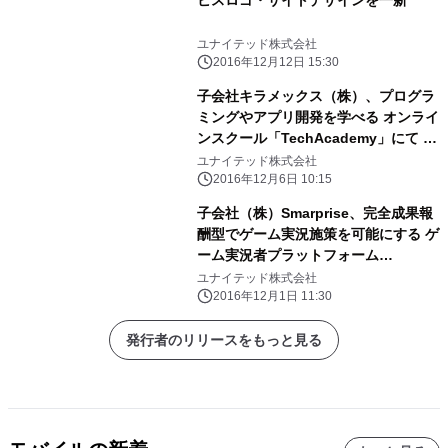
ビスロゴ・サイトデザインを一新
ユナイテッド株式会社
2016年12月12日 15:30
子会社キラメックス（株）、プログラ
ミングやアプリ開発を学べる オンライ
ンスクール「TechAcademy」にて オ
ンラインブートキャンプPHP/Laravel
ユナイテッド株式会社
コースの提供を開始
2016年12月6日 10:15
子会社（株）Smarprise、完全成果報
酬型でゲーム実況施策を可能にする ゲ
ーム実況者プラットフォーム
「GAMECAST」正式版をリリース
ユナイテッド株式会社
2016年12月1日 11:30
発行者のリリースをもっと見る