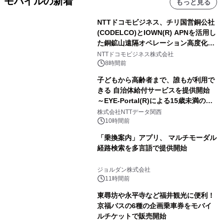
モバイルの新着
もっと見る
NTTドコモビジネス、チリ国営銅公社
(CODELCO)とIOWN(R) APNを活用し
た銅鉱山遠隔オペレーション高度化に
向けた調査・実証を開始
NTTドコモビジネス株式会社
8時間前
子どもから高齢者まで、誰もが利用で
きる 自治体給付サービスを提供開始
～EYE-Portal(R)による15歳未満の本
人認証と デジタルデバイド対策で実現
株式会社NTTデータ関西
～
10時間前
「乗換案内」アプリ、 マルチモーダル
経路検索を多言語で提供開始
ジョルダン株式会社
11時間前
東尋坊や永平寺など福井観光に便利！
京福バスの6種の企画乗車券をモバイ
ルチケットで販売開始