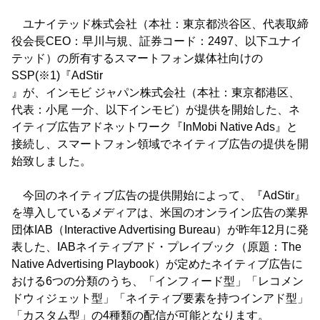
ユナイテッド株式会社（本社：東京都渋谷区、代表取締
役会長CEO：早川与規、証券コード：2497、以下ユナイ
テッド）の所有するスマートフォン媒体社向けの
SSP(※1)『AdStir
』が、インモビ ジャパン株式会社（本社：東京都港区、
代表：小尾 一介、以下インモビ）が提供を開始した、ネ
イティブ広告アドネットワーク『InMobi Native Ads
』と
接続し、スマートフォン領域でネイティブ広告の提供を開
始致しました。
今回のネイティブ広告の提供開始によって、『AdStir』
を導入しているメディアは、米国のオンライン広告の業界
団体IAB（Interactive Advertising Bureau）が昨年12月に発
表した、IABネイティブアド・プレイブック（原題：The
Native Advertising Playbook）が定めたネイティブ広告に
おける6つの分類のうち、「インフィード型」「レコメン
ドウィジェット型」「ネイティブ要素を持つインアド型」
「カスタム型」の4種類の配信が可能となります。