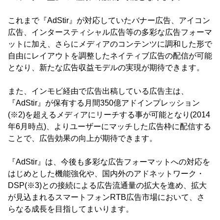
これまで『AdStir』が対応していたバナー広告、アイコン
広告、インタースティシャル広告等の多彩な広告フォーマ
ットに加え、さらにメディアのコンテンツに調和した形で
自由にレイアウトを調整したネイティブ広告の配信が可能
となり、新たな広告収益モデルの実現が期待できます。
また、インモビ経由で広告出稿している広告主は、
『AdStir』が保有する月間350億アドインプレッション
(※2)を超えるメディアにリーチする事が可能となり(2014
年6月時点)、よりユーザーにマッチした広告枠に配信する
ことで、広告効果の向上が期待できます。
『AdStir』は、今後も多彩な広告フォーマットへの対応を
はじめとした機能強化や、国内外のアドネットワーク・
DSP(※3)との接続による広告流通量の拡大を進め、拡大
が見込まれるスマートフォンRTB広告市場において、さ
らなる成長を目指してまいります。