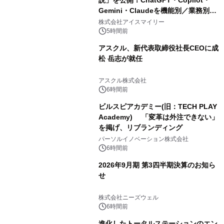
説」を公開！ChatGPT・Copilot・
Gemini・Claudeを機能別／業務別に
比較―自社に合う生成AIの選び方がわ
株式会社アイスマイリー
かる実践ガイド
5時間前
アスクル、新代表取締役社長CEOに成
松 岳志が就任
アスクル株式会社
6時間前
ビルスピアカデミー(旧：TECH PLAY
Academy) 「変革は外注できない」
を掲げ、リブランディング
パーソルイノベーション株式会社
6時間前
2026年9月期 第3四半期決算のお知ら
せ
株式会社ニーズウェル
6時間前
進化したトータルステーションのエン