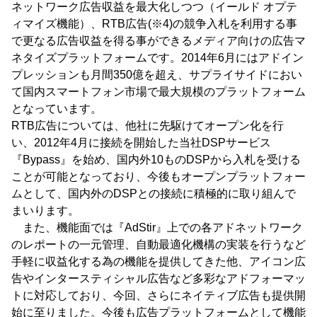
ネットワーク広告収益を最大化しつつ（イールド オプテ
ィマイズ機能）、RTB広告(※4)の競争入札を利用する事
で更なる広告収益を得る事ができるメディア向けの広告マ
ネタイズプラットフォームです。2014年6月にはアドイン
プレッションも月間350億を超え、サプライサイドにおい
て国内スマートフォン市場で最大規模のプラットフォーム
となっています。
RTB広告については、他社に先駆けてオープン化を行
い、2012年4月に接続を開始した当社DSPサービス
『Bypass』を始め、国内外10ものDSPから入札を受ける
ことが可能となっており、今後もオープンプラットフォー
ムとして、国内外のDSPとの接続に積極的に取り組んで
まいります。
また、機能面では『AdStir』上での各アドネットワーク
のレポートの一元管理、自動最適化機構の実装を行うなど
手軽に収益化する為の機能を提供してきた他、アイコン広
告やインタースティシャル広告など多彩なアドフォーマッ
トに対応しており、今回、さらにネイティブ広告も提供開
始に至りました。今後も広告プラットフォームとして機能