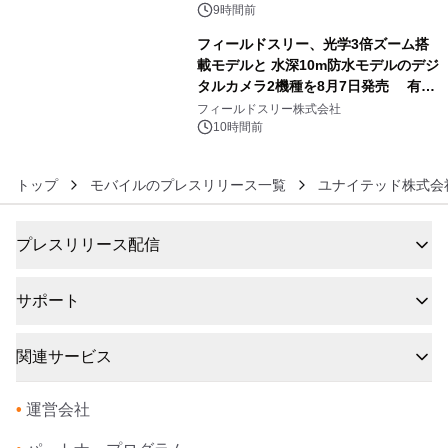
9時間前
フィールドスリー、光学3倍ズーム搭
載モデルと 水深10m防水モデルのデジ
タルカメラ2機種を8月7日発売 有効
6
約1300万画素、用途別に選べるコンデ
フィールドスリー株式会社
ジ新登場
10時間前
トップ
モバイルのプレスリリース一覧
ユナイテッド株式会
プレスリリース配信
サポート
関連サービス
•
運営会社