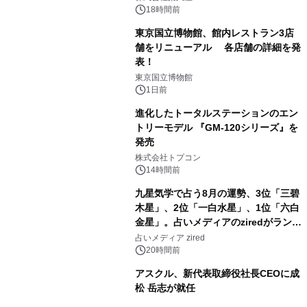
18時間前
東京国立博物館、館内レストラン3店
舗をリニューアル 各店舗の詳細を発
表！
2
東京国立博物館
1日前
進化したトータルステーションのエン
トリーモデル 『GM-120シリーズ』を
発売
3
株式会社トプコン
14時間前
九星気学で占う8月の運勢、3位「三碧
木星」、2位「一白水星」、1位「六白
金星」。占いメディアのziredがランキ
4
ングを発表
占いメディア zired
20時間前
アスクル、新代表取締役社長CEOに成
松 岳志が就任