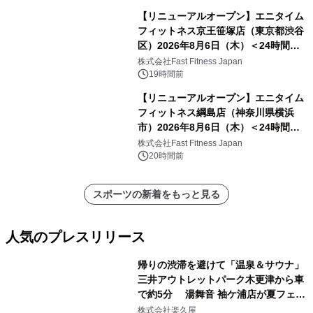
【リニューアルオープン】エニタイム
フィットネス京王笹塚店（東京都渋谷
区）2026年8月6日（木）＜24時間年
中無休のフィットネスジム＞
株式会社Fast Fitness Japan
19時間前
【リニューアルオープン】エニタイム
フィットネス綱島店（神奈川県横浜
市）2026年8月6日（木）＜24時間年
中無休のフィットネスジム＞
株式会社Fast Fitness Japan
20時間前
スポーツの新着をもっと見る
人気のプレスリリース
帰りの渋滞を避けて「温泉＆サウナ」
三井アウトレットパーク木更津から車
で約5分 湯舞音 袖ケ浦店が夏フェア
1
メニューを提供
株式会社楽久屋