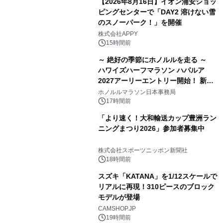
【2026年8月16日】イオン浦安ショッ
ピングセンターで「DAY2 溶けない雪
のスノーパーク！」を開催
株式会社APPY
15時間前
～ 絶好の季節にホノルルを走る ～
ハワイズハーフマラソン ハパルア
2027アーリーエントリー開始！ 新カ
テゴリー「ハパルアIKI(イキ)」(約
ホノルルマラソン日本事務局
13.4km)が登場
17時間前
「より速く！大和輸送カップ豊洲ラン
ニングまつり2026」参加者募集中
株式会社スポーツニッポン新聞社
18時間前
スズキ「KATANA」を1/12スケールで
リアルに再現！310ピースのブロック
モデルが登場
CAMSHOP.JP
19時間前