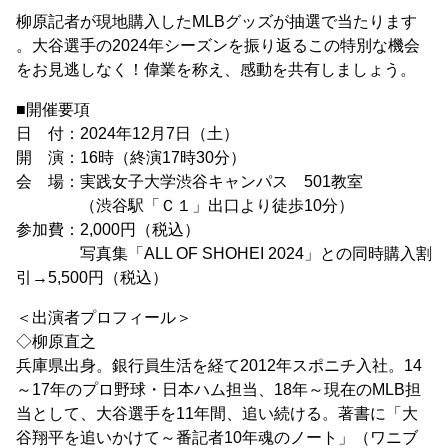
柳原記者が現地購入したMLBグッズが抽選で当たります
。大谷選手の2024年シーズンを振り返るこの特別な機会
をお見逃しなく！偉業を称え、感動を共有しましょう。
■開催要項
日 付：2024年12月7日（土）
開 演：16時（終演17時30分）
会 場：実践女子大学渋谷キャンパス 501教室
（渋谷駅「Ｃ１」出口より徒歩10分）
参加費：2,000円（税込）
写真集「ALL OF SHOHEI 2024」との同時購入割
引→5,500円（税込）
＜出演者プロフィール＞
◇柳原直之
兵庫県出身。銀行員生活を経て2012年スポニチ入社。14
～17年のプロ野球・日本ハム担当、18年～現在のMLB担
当として、大谷選手を11年間、追い続ける。著書に「大
谷翔平を追いかけて～番記者10年魂のノート」（ワニブ