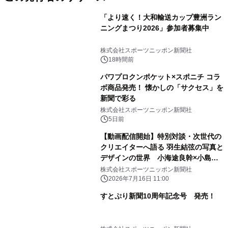
「より速く！大和輸送カップ豊洲ラン
ニングまつり2026」参加者募集中
株式会社スポーツニッポン新聞社
18時間前
パワプロクンポケット×スポニチ コラ
ボ商品発売！ 懐かしの「サクセス」を
新聞で彩る
株式会社スポーツニッポン新聞社
5日前
【動画配信開始】特別対談・次世代の
クリエイターへ語る 羽生結弦の写真と
デザインの世界 小海途良幹×小島利
之
株式会社スポーツニッポン新聞社
2026年7月16日 11:00
すとぷり新聞10周年記念号 発売！