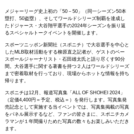
メジャーリーグ史上初の「50－50」（同一シーズン50本
塁打、50盗塁）、そしてワールドシリーズ制覇を達成し
たドジャース・大谷翔平選手の2024年シーズンを振り返
るスペシャルトークイベントを開催します。
スポーツニッポン新聞社（スポニチ）で大谷選手を中心と
したMLB取材活動をする柳原直之記者が、ゲストのベー
スボールジャーナリスト・石田雄太氏と語り尽くす90分
間。大谷選手に関する著書を持つ２人はワールドシリーズ
まで密着取材を行っており、現場からホットな情報を持ち
帰ります。
スポニチは12月、報道写真集「ALL OF SHOHEI 2024」
（定価4,400円＝予定、税込＝）を発行します。写真集発
売記念として実施する当イベントでは、写真集掲載の写真
をパネル展示するなど、ファンの皆さまに、スポニチカメ
ラマンが１年間撮りためた写真の数々もお楽しみいただき
ます。