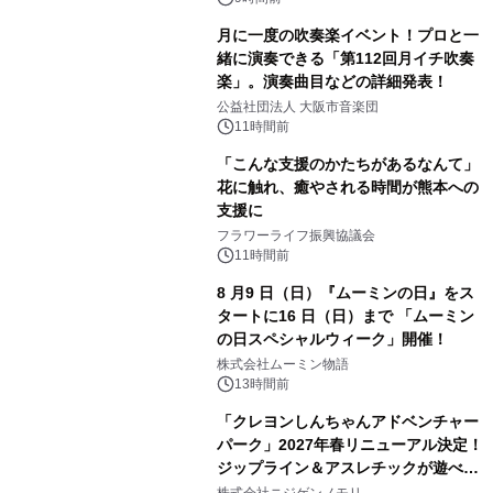
月に一度の吹奏楽イベント！プロと一
緒に演奏できる「第112回月イチ吹奏
楽」。演奏曲目などの詳細発表！
公益社団法人 大阪市音楽団
11時間前
「こんな支援のかたちがあるなんて」
花に触れ、癒やされる時間が熊本への
支援に
フラワーライフ振興協議会
11時間前
8 月9 日（日）『ムーミンの日』をス
タートに16 日（日）まで 「ムーミン
の日スペシャルウィーク」開催！
株式会社ムーミン物語
13時間前
「クレヨンしんちゃんアドベンチャー
パーク」2027年春リニューアル決定！
ジップライン＆アスレチックが遊べる
のは今年が最後！ 「ラスト！ドキがム
株式会社ニジゲンノモリ