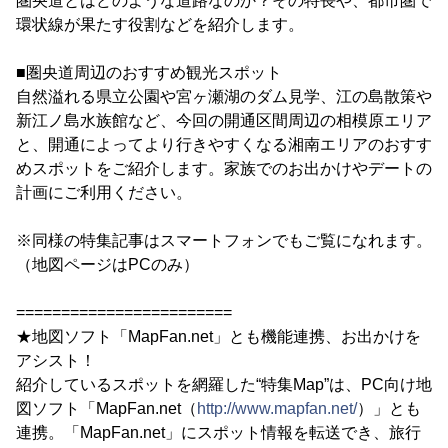
圏央道とはどのような道路なのか？その特長や、都市圏で
環状線が果たす役割などを紹介します。
■圏央道周辺のおすすめ観光スポット
自然溢れる県立公園や宮ヶ瀬湖のダム見学、江の島散策や
新江ノ島水族館など、今回の開通区間周辺の相模原エリア
と、開通によってより行きやすくなる湘南エリアのおすす
めスポットをご紹介します。家族でのお出かけやデートの
計画にご利用ください。
※同様の特集記事はスマートフォンでもご覧になれます。
（地図ページはPCのみ）
========================
★地図ソフト「MapFan.net」とも機能連携、お出かけを
アシスト！
紹介しているスポットを網羅した“特集Map”は、PC向け地
図ソフト「MapFan.net（
http://www.mapfan.net/
）」とも
連携。「MapFan.net」にスポット情報を転送でき、旅行