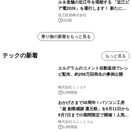
ル＆老舗の近江牛を堪能する 「近江ビ
ア電2026」を運行します！ 新たに
「長濱浪漫ビール」が参加！キリン一
近江鉄道株式会社
番搾り飲み放題が復活！
3日前
乗り物の新着をもっと見る
テックの新着
もっと見る
エルグラムのコメント自動返信でレシ
ピ配布、約298万回再生の事例公開
株式会社ミショナ
12時間前
おかげさまで36周年！パソコン工房
「超 創業感謝 還元祭」を8月11日から
9月7日までの期間限定で開催！人気の
ゲーミングPCや高性能ノートPCなど
株式会社ユニットコム
対象iiyama PCのご購入で最大3万円分
12時間前