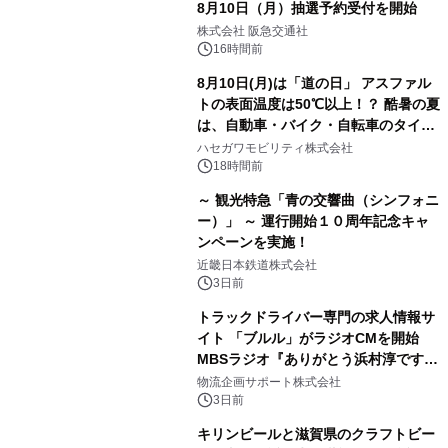
8月10日（月）抽選予約受付を開始
株式会社 阪急交通社
16時間前
8月10日(月)は「道の日」 アスファル
トの表面温度は50℃以上！？ 酷暑の夏
は、自動車・バイク・自転車のタイヤ
バーストが増加 簡単にできる予防法
ハセガワモビリティ株式会社
をご紹介
18時間前
～ 観光特急「青の交響曲（シンフォニ
ー）」 ～ 運行開始１０周年記念キャ
ンペーンを実施！
近畿日本鉄道株式会社
3日前
トラックドライバー専門の求人情報サ
イト 「ブルル」がラジオCMを開始
MBSラジオ『ありがとう浜村淳です』
にて8月1日(土)より
物流企画サポート株式会社
3日前
キリンビールと滋賀県のクラフトビー