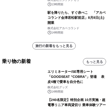
ネムネ～大作戦！」始動
13時間前
駅を降りたら、すぐ赤べこ 「アカベ
コランド会津若松駅前店」8月8日(土)
開業
株式会社アカベコランド
14時間前
旅行の新着をもっと見る
乗り物の新着
もっと見る
エリミネーター/SE専用シート
「GOODSEAT “COBRA”」登場 表
皮4種で愛車を自分色に
株式会社グッズ
14時間前
【240名限定】特別企画 10月実施・超
電導リニア車両貸切り 乗車体験ツアー