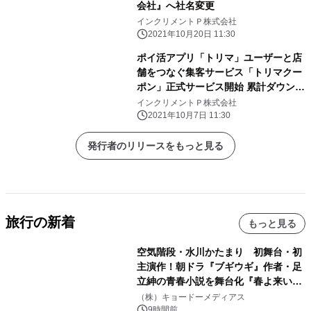
会社』へ社名変更
インクリメントＰ株式会社
2021年10月20日 11:30
ポイ活アプリ「トリマ」ユーザーと店
舗をつなぐ集客サービス「トリマクー
ポン」正式サービス開始 累計ダウンロ
ード数450万を超える「トリマ」ユー
インクリメントＰ株式会社
ザーに向けて、 活動エリアや属性を活
2021年10月7日 11:30
用した販促が初期費用なし・月額
1,000円から利用可能
発行者のリリースをもっと見る
旅行の新着
もっと見る
空気階段・水川かたまり 初舞台・初
主演作！朝ドラ『ブギウギ』作者・足
立紳の青春小説を舞台化『春よ来い、
マジで来い』キービジュアル解禁！
（株）キョードーメディアス
9時間前