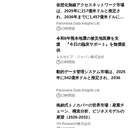
相当を還元
仮想化無線アクセスネットワーク市場
は、2025年に217億米ドルと推定さ
れ、2036年までに1,457億米ドルに達
すると予測されており、予測期間
Panorama Data Insights Ltd.
（2026年～2036年）
13時間前
令和8年熊本地震の被災地医療を支
援 『今日の臨床サポート』を無償提
供
エルゼビア・ジャパン株式会社
13時間前
動的データ管理システム市場は、2025
年に542億米ドルと推定され、2036
Panorama Data Insights Ltd.
13時間前
格納式トノカバーの世界市場：産業チ
ェーン、構造分析、ビジネスモデルの
展望（2026-2032）
YH Research株式会社