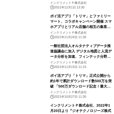
インクリメントＰ株式会社
2021年12月1日 13:30
ポイ活アプリ「トリマ」とファミリー
マート、コラボキャンペーン開催 スマ
ホアプリとリアル店舗の相互の集客課
題解決に向けた取り組み
インクリメントＰ株式会社
2021年11月24日 11:30
一般社団法人オルタナティブデータ推
進協議会に加入 デジタル地図と人流デ
ータ分析を加速、フィンテック分野へ
の対応強化を目指す
インクリメントＰ株式会社
2021年11月15日 11:15
ポイ活アプリ「トリマ」正式公開から
約1年で累計ダウンロード数500万を突
破 「500万ダウンロード記念！最大
500万マイルが当たるWチャンスキャ
インクリメントＰ株式会社
ンペーン」開催
2021年10月27日 11:30
インクリメントＰ株式会社、2022年1
月20日より『ジオテクノロジーズ株式