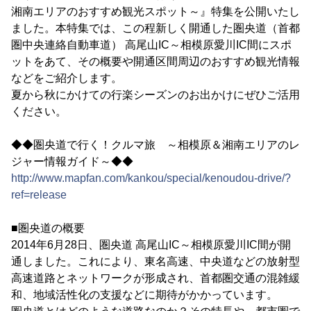
湘南エリアのおすすめ観光スポット～』特集を公開いたし
ました。本特集では、この程新しく開通した圏央道（首都
圏中央連絡自動車道） 高尾山IC～相模原愛川IC間にスポ
ットをあて、その概要や開通区間周辺のおすすめ観光情報
などをご紹介します。
夏から秋にかけての行楽シーズンのお出かけにぜひご活用
ください。
◆◆圏央道で行く！クルマ旅 ～相模原＆湘南エリアのレ
ジャー情報ガイド～◆◆
http://www.mapfan.com/kankou/special/kenoudou-drive/?
ref=release
■圏央道の概要
2014年6月28日、圏央道 高尾山IC～相模原愛川IC間が開
通しました。これにより、東名高速、中央道などの放射型
高速道路とネットワークが形成され、首都圏交通の混雑緩
和、地域活性化の支援などに期待がかかっています。