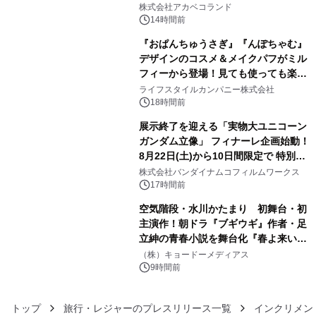
株式会社アカベコランド
14時間前
『おぱんちゅうさぎ』『んぽちゃむ』
デザインのコスメ＆メイクパフがミル
フィーから登場！見ても使っても楽し
4
い、ポップでキュートなコレクショ
ライフスタイルカンパニー株式会社
ン。
18時間前
展示終了を迎える「実物大ユニコーン
ガンダム立像」 フィナーレ企画始動！
8月22日(土)から10日間限定で 特別映
5
像『UNICORN GUNDAM Statue ―
株式会社バンダイナムコフィルムワークス
BEYOND POSSIBILITY ―』を上映！
17時間前
空気階段・水川かたまり 初舞台・初
主演作！朝ドラ『ブギウギ』作者・足
立紳の青春小説を舞台化『春よ来い、
6
マジで来い』キービジュアル解禁！
（株）キョードーメディアス
9時間前
トップ
旅行・レジャーのプレスリリース一覧
インクリメン