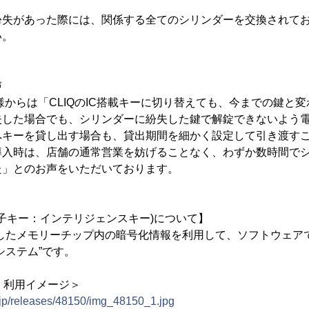
紛失があった際には、関係する全てのシリンダーを交換されて
い。
声
様からは「CLIQのIC搭載キーに切り替えても、今までの鍵と
失した場合でも、シリンダーに紛失した鍵で解錠できないよう
へキーを貸し出す場合も、貸出期間を細かく設定して引き渡す
導入時は、店舗の通常営業を妨げることなく、わずか数時間で
た」とのお声をいただいております。
CLIQ(電子キー：インテリジェンスキー)について】
蔵したメモリーチップ内の暗号化情報を利用して、ソフトウェア
システム”です。
CLIQ」利用イメージ＞
.jp/releases/48150/img_48150_1.jpg