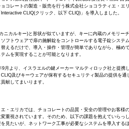
チョコレートの製造・販売を行う株式会社ショコラティエ・エ
eractive CLIQ(クリック、以下 CLIQ)」を導入しました。
(メカニカルキー)と形状が似ていますが、キーに内蔵のメモリー
、ソフトウェアで扉の施解錠をコントロールする電子錠システ
り替えるだけで、導入・操作・管理が簡単でありながら、極め
ステムを実現することが可能となります。
3年9月より、イスラエルの鍵メーカー マルティロック社と提携し
CLIQ及びキーウェアが保有するセキュリティ製品の提供を通
に貢献してまいります。
ィエ・エリカでは、チョコレートの品質・安全の管理やお客様
大変重視されています。そのため、以下の課題を抱えていらっ
歴を見たいが、ネットワーク工事が必要なシステムを導入する