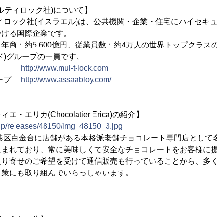
(マルティロック社)について】
ティロック社(イスラエル)は、公共機関・企業・住宅にハイセキ
掛ける国際企業です。
年商：約5,600億円、従業員数：約4万人の世界トップクラス
ド)グループの一員です。
社 ：
http://www.mul-t-lock.com
ープ：
http://www.assaabloy.com/
エリカ(Chocolatier Erica)の紹介】
.jp/releases/48150/img_48150_3.jpg
都港区白金台に店舗がある本格派老舗チョコレート専門店として
組まれており、常に美味しくて安全なチョコレートをお客様に
取り寄せのご希望を受けて通信販売も行っていることから、多
対策にも取り組んでいらっしゃいます。