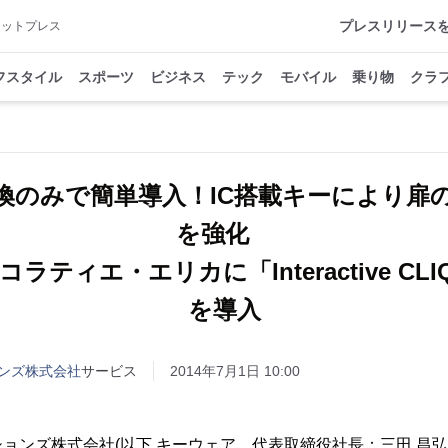
プレスリリース
アットプレス
フスタイル
スポーツ
ビジネス
テック
モバイル
乗り物
クラ
換のみで簡単導入！IC搭載キーにより扉
を強化
ラティエ・エリカに「Interactive CLI
を導入
ンズ株式会社
サービス
2014年7月1日 10:00
ョンズ株式会社(以下 キーウェア、代表取締役社長：三田 昌弘