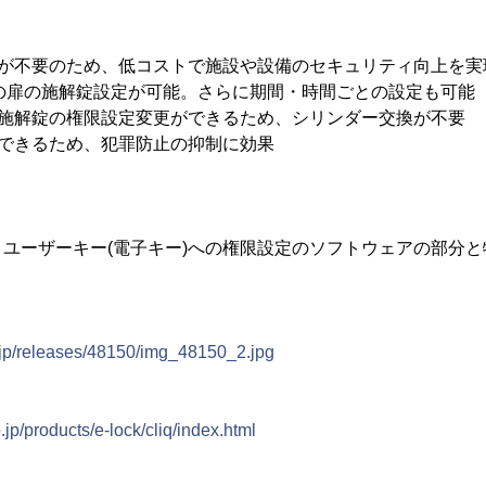
が不要のため、低コストで施設や設備のセキュリティ向上を実現(
の扉の施解錠設定が可能。さらに期間・時間ごとの設定も可能
、施解錠の権限設定変更ができるため、シリンダー交換が不要
覧できるため、犯罪防止の抑制に効果
は、ユーザーキー(電子キー)への権限設定のソフトウェアの部分
＞
.jp/releases/48150/img_48150_2.jpg
jp/products/e-lock/cliq/index.html