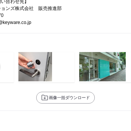
問い合わせ先】
ションズ株式会社 販売推進部
70
@keyware.co.jp
画像一括ダウンロード