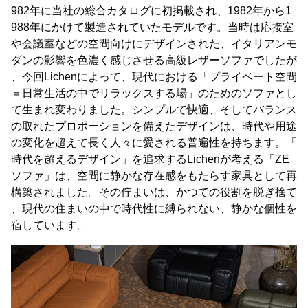
982年に当社の総合カタログに初掲載され、1982年から1
988年にかけて製造されていたモデルです。当時は応接室
や会議室などの空間向けにデザインされた、イタリアンモ
ダンの影響を色濃く感じさせる高級レザーソファでしたが
、今回Lichenによって、現代における「プライベート空間
＝日常生活の中でリラックスする場」のためのソファとし
て生まれ変わりました。シンプルで快適、そしてバランス
の取れたプロポーションを備えたデザインは、時代や用途
の変化を超えて長く人々に愛される普遍性を持ちます。「
時代を超えるデザイン」を追求するLichenが考える「ZE
ソファ」は、空間に静かな存在感をもたらす家具として再
構築されました。その佇まいは、かつての役割を脱ぎ捨て
、現代の住まいの中で時代性に縛られない、静かな個性を
宿しています。