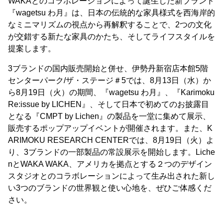
WAKAとのコラボレーションによって誕生した新ブランド
『wagetsu わ月』は、日本の伝統的な家具様式を西海岸的
なミニマリズムの視点から再解釈することで、2つの文化
が交錯する新たな家具のかたち、そしてライフスタイルを
提案します。
3ブランドの国内販売開始と併せ、伊勢丹新宿店本館5階
センターパーク/ザ・ステージ＃5では、8月13日（水）か
ら8月19日（火）の期間、『wagetsu わ月』、『Karimoku
Re:issue by LICHEN』、そして日本で初めてのお披露目
となる『CMPT by Lichen』の製品を一堂に集めて展示、
販売するポップアップイベントが開催されます。また、K
ARIMOKU RESEARCH CENTERでは、8月19日（火）よ
り、3ブランドの一部製品の常設展示を開始します。Liche
nとWAKA WAKA、アメリカを拠点とする２つのデザイン
スタジオとのコラボレーションによって生み出された新し
い3つのブランドの世界観と使い心地を、ぜひご体感くだ
さい。