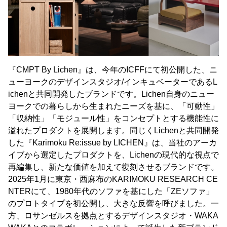
『CMPT By Lichen』は、今年のICFFにて初公開した、ニ
ューヨークのデザインスタジオ/インキュベーターであるL
ichenと共同開発したブランドです。Lichen自身のニュー
ヨークでの暮らしから生まれたニーズを基に、「可動性」
「収納性」「モジュール性」をコンセプトとする機能性に
溢れたプロダクトを展開します。同じくLichenと共同開発
した『Karimoku Re:issue by LICHEN』は、当社のアーカ
イブから選定したプロダクトを、Lichenの現代的な視点で
再編集し、新たな価値を加えて復刻させるブランドです。
2025年1月に東京・西麻布のKARIMOKU RESEARCH CE
NTERにて、1980年代のソファを基にした「ZEソファ」
のプロトタイプを初公開し、大きな反響を呼びました。一
方、ロサンゼルスを拠点とするデザインスタジオ・WAKA