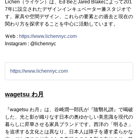
Lichen（ライケン）は、Ed BeとJared Blakeによって201
7年に設立されたデザインインキュベーター兼スタジオで
す。家具や空間デザイン、これらの要素との過去と現在の
関わり方を探求することを中心に活動しています。
Ｗeb :
https://www.lichennyc.com
Instagram : @lichennyc
https://www.lichennyc.com
wagetsu わ月
『wagetsu わ月』は、谷崎潤一郎氏が『陰翳礼讃』で喝破
した、光と影が織りなす日本の奥ゆかしい美意識を現代の
暮らしに昇華させる家具ブランドです。西洋の「明るさ」
を追求する文化とは異なり、日本人は障子を通す柔らかな