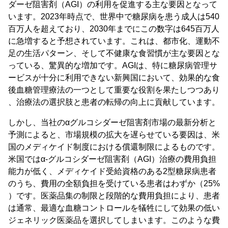
ダーゼ阻害剤（AGI）の利用を促進する主な要因となって
います。2023年時点で、世界中で糖尿病を患う成人は540
百万人を超えており、2030年までにこの数字は645百万人
に急増すると予想されています。これは、都市化、運動不
足の生活パターン、そして不健康な食習慣が主な要因とな
っている、驚異的な増加です。AGIは、特に糖尿病管理サ
ービスが十分に利用できない新興国において、効果的な食
後血糖管理療法の一つとして重要な役割を果たしつつあり
、治療法の選択肢と患者の転帰の向上に貢献しています。
しかし、当社のαグルコシダーゼ阻害剤市場の最新分析と
予測によると、市場規模の拡大を遅らせている要因は、米
国のメディケイド制度における償還制限によるものです。
米国ではα-グルコシダーゼ阻害剤（AGI）治療の費用負担
能力が低く、メディケイド受給資格のある2型糖尿病患者
のうち、費用の全額負担を受けている患者はわずか（25%
）です。医薬品集の制限と段階的な費用負担により、患者
は通常、最適な血糖コントロールを犠牲にして効果の低い
ジェネリック医薬品を選択してしまいます。このような費