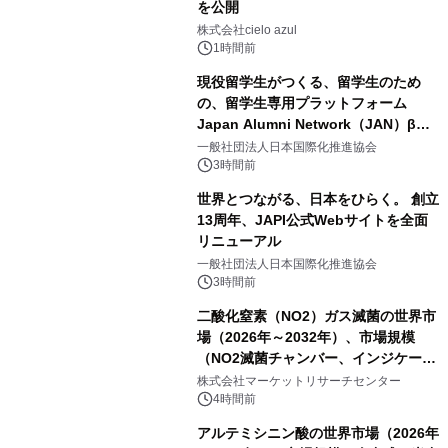
を公開
株式会社cielo azul
1時間前
現役留学生がつくる、留学生のため
の、留学生専用プラットフォーム
Japan Alumni Network（JAN）β版
をリリース
一般社団法人日本国際化推進協会
3時間前
世界とつながる、日本をひらく。 創立
13周年、JAPI公式Webサイトを全面
リニューアル
一般社団法人日本国際化推進協会
3時間前
二酸化窒素（NO2）ガス滅菌の世界市
場（2026年～2032年）、市場規模
（NO2滅菌チャンバー、インジケータ
ーおよびモニタリングシステム、その
株式会社マーケットリサーチセンター
他）・分析レポートを発表
4時間前
アルテミシニン酸の世界市場（2026年