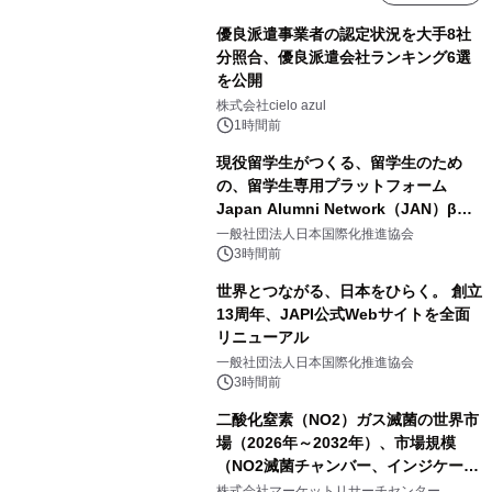
優良派遣事業者の認定状況を大手8社
分照合、優良派遣会社ランキング6選
を公開
株式会社cielo azul
1時間前
現役留学生がつくる、留学生のため
の、留学生専用プラットフォーム
Japan Alumni Network（JAN）β版
をリリース
一般社団法人日本国際化推進協会
3時間前
世界とつながる、日本をひらく。 創立
13周年、JAPI公式Webサイトを全面
リニューアル
一般社団法人日本国際化推進協会
3時間前
二酸化窒素（NO2）ガス滅菌の世界市
場（2026年～2032年）、市場規模
（NO2滅菌チャンバー、インジケータ
ーおよびモニタリングシステム、その
株式会社マーケットリサーチセンター