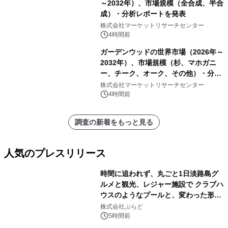
～2032年）、市場規模（全合成、半合
成）・分析レポートを発表
株式会社マーケットリサーチセンター
4時間前
ガーデンウッドの世界市場（2026年～
2032年）、市場規模（杉、マホガニ
ー、チーク、オーク、その他）・分析
レポートを発表
株式会社マーケットリサーチセンター
4時間前
調査の新着をもっと見る
人気のプレスリリース
時間に追われず、丸ごと1日淡路島グ
ルメと観光、レジャー施設で クラブハ
ウスのようなプールと、変わった形の
1
サウナも 「THE BOXY AWAJI」のお
株式会社ぷらど
得な素泊まり連泊プランで
5時間前