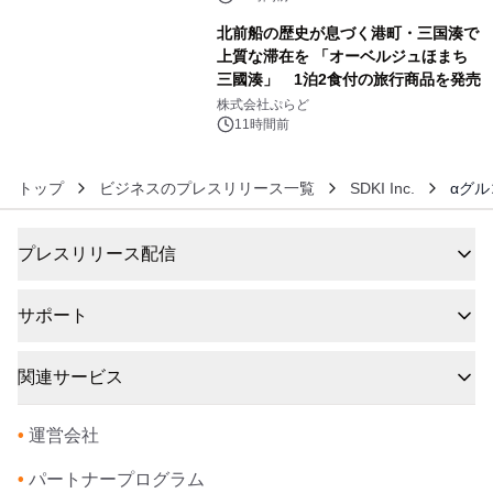
販売開始
北前船の歴史が息づく港町・三国湊で
上質な滞在を 「オーベルジュほまち
三國湊」 1泊2食付の旅行商品を発売
6
株式会社ぷらど
11時間前
トップ
ビジネスのプレスリリース一覧
SDKI Inc.
αグル
プレスリリース配信
サポート
関連サービス
•
運営会社
•
パートナープログラム