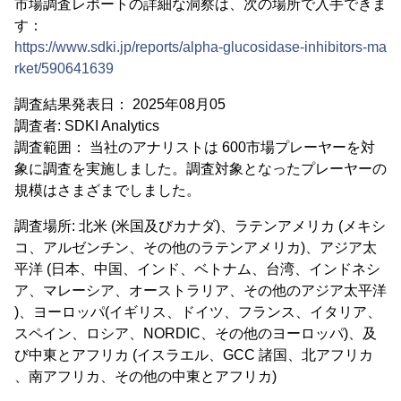
市場調査レポートの詳細な洞察は、次の場所で入手できま
す：
https://www.sdki.jp/reports/alpha-glucosidase-inhibitors-ma
rket/590641639
調査結果発表日： 2025年08月05
調査者: SDKI Analytics
調査範囲： 当社のアナリストは 600市場プレーヤーを対
象に調査を実施しました。調査対象となったプレーヤーの
規模はさまざまでしました。
調査場所: 北米 (米国及びカナダ)、ラテンアメリカ (メキシ
コ、アルゼンチン、その他のラテンアメリカ)、アジア太
平洋 (日本、中国、インド、ベトナム、台湾、インドネシ
ア、マレーシア、オーストラリア、その他のアジア太平洋
)、ヨーロッパ(イギリス、ドイツ、フランス、イタリア、
スペイン、ロシア、NORDIC、その他のヨーロッパ)、及
び中東とアフリカ (イスラエル、GCC 諸国、北アフリカ
、南アフリカ、その他の中東とアフリカ)