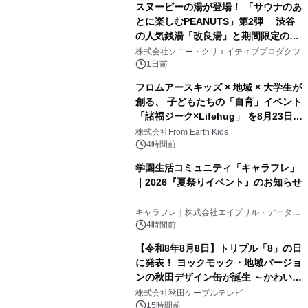
スヌーピーの湯が登場！ 「サウナのあ
とに楽しむPEANUTS」第2弾 渋谷
の人気銭湯「改良湯」と期間限定のコ
2
ラボレーション サウナイキタイコラ
株式会社ソニー・クリエイティブプロダクツ
ボグッズも発売決定！
1日前
フロムアースキッズ × 地域 × 大学生が
創る、 子どもたちの「自育」イベント
「諸福ジーク×Lifehug」 を8月23日
3
(日)開催
株式会社From Earth Kids
4時間前
学園生活コミュニティ「キャラフレ」
｜2026『夏祭りイベント』のお知らせ
4
キャラフレ｜株式会社エイプリル・データ・
デザインズ
4時間前
【令和8年8月8日】トリプル「8」の日
に発表！ ヨックモック・地域バージョ
ンの秋田デザイン缶が誕生 ～かわいい
5
秋田犬の子犬と秋田の四季と名所を巡
株式会社秋田ケーブルテレビ
るパッケージ～ 9月1日(火)秋田県内で
15時間前