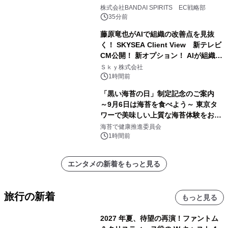
株式会社BANDAI SPIRITS EC戦略部
35分前
藤原竜也がAIで組織の改善点を見抜
く！ SKYSEA Client View 新テレビ
CM公開！ 新オプション！ AIが組織の
業務実態を分析し労務改善を支援。 藤
Ｓｋｙ株式会社
原竜也メイキング動画公開 「もしAIが
1時間前
自分を分析したら、すぐ休めと言われ
「黒い海苔の日」制定記念のご案内
る自信がある」「昨年の夏はカブトム
～9月6日は海苔を食べよう～ 東京タ
シを捕まえたり、虫と戦ったり…」
ワーで美味しい上質な海苔体験をお届
けします！
海苔で健康推進委員会
1時間前
エンタメの新着をもっと見る
旅行の新着
もっと見る
2027 年夏、待望の再演！ファントム