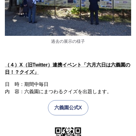
過去の展示の様子
（４）X（旧Twitter）連携イベント「六月六日は六義園の
日！？クイズ」
日 時：期間中毎日
内 容：六義園にまつわるクイズを出題します。
六義園公式X