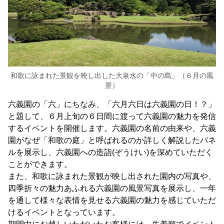
和歌に詠まれた景観を映し出した大泉水の「中の島」（６月の風
景）
六義園の「六」にちなみ、「六月六日は六義園の日！？」
と題して、６月上旬の６日間に渡って六義園の魅力を発信
するイベントを開催します。六義園の名前の由来や、六義
園がなぜ「和歌の庭」と呼ばれるのか詳しく解説したパネ
ルを展示し、六義園への造詣(ぞうけい)を深めていただく
ことができます。
また、和歌に詠まれた景観が映し出された園内の写真や、
四季折々の魅力あふれる六義園の風景写真を展示し、一年
を通して様々な表情を見せる六義園の魅力を感じていただ
けるイベントとなっています。