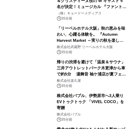
＆クリスティーヌ役の W キャスト 4
名が決定！ミュージカル 『ファント
ム』
（株）キョードーメディアス
35分前
「リーベルホテル大阪」秋の恵みを味
わい、心躍る体験を。 『Autumn
Harvest Market ～実りの秋を楽しむ
ディナー&スイーツビュッフェ～』を9
株式会社武蔵野 リーベルホテル大阪
月18日より開催！
35分前
帰りの渋滞を避けて「温泉＆サウナ」
三井アウトレットパーク木更津から車
で約5分 湯舞音 袖ケ浦店が夏フェア
メニューを提供
株式会社楽久屋
35分前
株式会社バブル、伊勢原市へ3人乗り
EVトゥクトゥク 「VIVEL COCO」を
寄贈
株式会社バブル
35分前