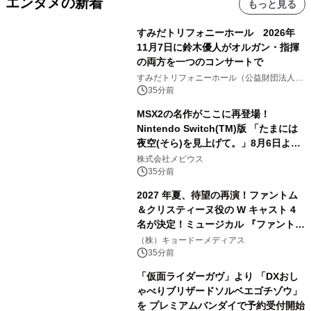
エンタメの新着
もっと見る
すみだトリフォニーホール 2026年
11月7日に鈴木優人がオルガン・指揮
の両方を一つのコンサートで
すみだトリフォニーホール（公益財団法人墨
田区文化振興財団）
35分前
MSX2の名作がここに再登場！
Nintendo Switch(TM)版 「たまには
夜空(そら)を見上げて。」8月6日より
配信開始！
株式会社メビウス
35分前
2027 年夏、待望の再演！ファントム
＆クリスティーヌ役の W キャスト 4
名が決定！ミュージカル 『ファント
ム』
（株）キョードーメディアス
35分前
「仮面ライダーガヴ」より 「DXおし
ゃべりブリザードソルベエゴチゾウ」
を プレミアムバンダイで予約受付開始