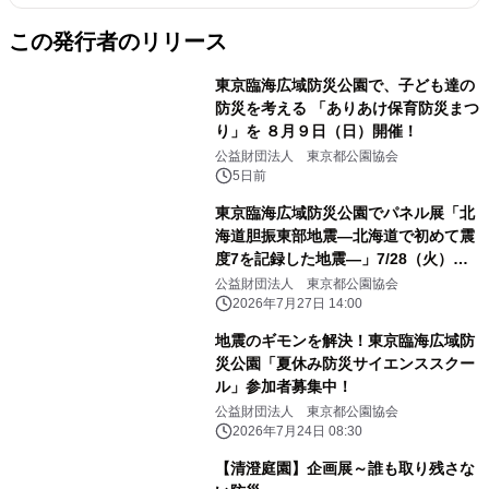
この発行者のリリース
東京臨海広域防災公園で、子ども達の
防災を考える 「ありあけ保育防災まつ
り」を ８月９日（日）開催！
公益財団法人 東京都公園協会
5日前
東京臨海広域防災公園でパネル展「北
海道胆振東部地震―北海道で初めて震
度7を記録した地震―」7/28（火）か
ら開催
公益財団法人 東京都公園協会
2026年7月27日 14:00
地震のギモンを解決！東京臨海広域防
災公園「夏休み防災サイエンススクー
ル」参加者募集中！
公益財団法人 東京都公園協会
2026年7月24日 08:30
【清澄庭園】企画展～誰も取り残さな