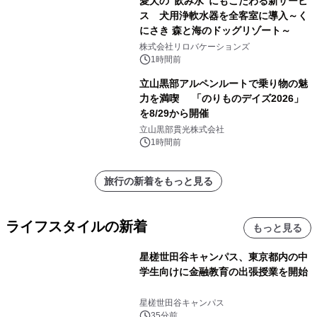
愛犬の"飲み水"にもこだわる新サービ
ス 犬用浄軟水器を全客室に導入～く
にさき 森と海のドッグリゾート～
株式会社リロバケーションズ
1時間前
立山黒部アルペンルートで乗り物の魅
力を満喫 「のりものデイズ2026」
を8/29から開催
立山黒部貫光株式会社
1時間前
旅行の新着をもっと見る
ライフスタイルの新着
もっと見る
星槎世田谷キャンパス、東京都内の中
学生向けに金融教育の出張授業を開始
星槎世田谷キャンパス
35分前