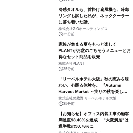
冷感タオルも、首掛け扇風機も、冷却
リングも試した私が、ネッククーラー
に落ち着いた話。
株式会社G.Oホールディングス
35分前
家族が集まる夏をもっと楽しく
PLANTがお盆のごちそうメニューとお
得なセット商品を販売
株式会社PLANT
35分前
「リーベルホテル大阪」秋の恵みを味
わい、心躍る体験を。 『Autumn
Harvest Market ～実りの秋を楽しむ
ディナー&スイーツビュッフェ～』を9
株式会社武蔵野 リーベルホテル大阪
月18日より開催！
35分前
【お知らせ】オフィス内装工事の顧客
満足度98.46%を達成──"大変満足"は
過半数の50.76%に
株式会社アルファーテクノ