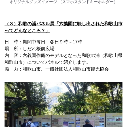
オリジナルグッズイメージ （スマホスタンドキーホルダー）
（３）和歌の浦パネル展「六義園に映し出された和歌山市
ってどんなところ？」
日 時：期間中毎日 各日９時～17時
場 所：しだれ桜前広場
内 容：六義園作庭のモデルとなった和歌の浦（和歌山県
和歌山市）についてパネルで紹介します。
協 力：和歌山市、一般社団法人和歌山市観光協会