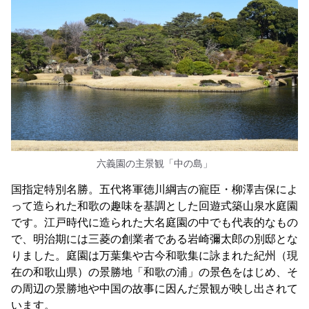
六義園の主景観「中の島」
国指定特別名勝。五代将軍徳川綱吉の寵臣・柳澤吉保によ
って造られた和歌の趣味を基調とした回遊式築山泉水庭園
です。江戸時代に造られた大名庭園の中でも代表的なもの
で、明治期には三菱の創業者である岩崎彌太郎の別邸とな
りました。庭園は万葉集や古今和歌集に詠まれた紀州（現
在の和歌山県）の景勝地「和歌の浦」の景色をはじめ、そ
の周辺の景勝地や中国の故事に因んだ景観が映し出されて
います。