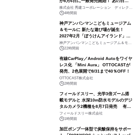
が8月6日に一般発売開始！ あの日の
2
大興奮が今甦る
株式会社 秀建コーポレーション ディレクト
アートギャラリー
4時間前
神戸アンパンマンこどもミュージアム
＆モールに 新たな遊び場が誕生！
2027年2月「ぼうけんアイランド」が
3
オープン
神戸アンパンマンこどもミュージアム＆モー
ル
22時間前
有線CarPlay／Android Autoをワイヤ
レス化 「Mini Aura」 OTTOCASTが
発売、2色展開で8/31まで40％OFF！
4
OTTOCAST株式会社
2時間前
フィールドスリー、光学3倍ズーム搭
載モデルと 水深10m防水モデルのデジ
タルカメラ2機種を8月7日発売 有効
5
約1300万画素、用途別に選べるコンデ
フィールドスリー株式会社
ジ新登場
1時間前
加圧ポンプ一体型で炭酸保持をサポー