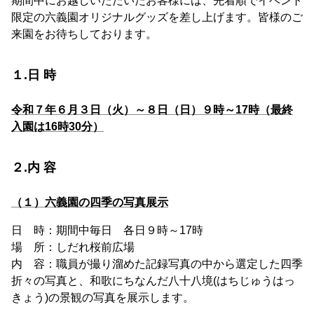
期間中にお越しいただいたお客様には、先着順でイベント
限定の六義園オリジナルグッズを差し上げます。皆様のご
来園をお待ちしております。
１.日 時
令和７年６月３日（火）～８日（日）９時～17時（最終
入園は16時30分）
２.内 容
（１）六義園の四季の写真展示
日 時：期間中毎日 各日９時～17時
場 所：しだれ桜前広場
内 容：職員が撮り溜めた記録写真の中から選定した四季
折々の写真と、和歌にちなんだ八十八境(はちじゅうはっ
きょう)の景観の写真を展示します。