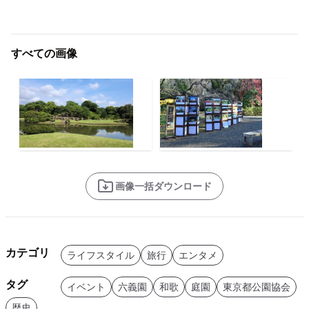
すべての画像
画像一括ダウンロード
カテゴリ
ライフスタイル
旅行
エンタメ
タグ
イベント
六義園
和歌
庭園
東京都公園協会
歴史