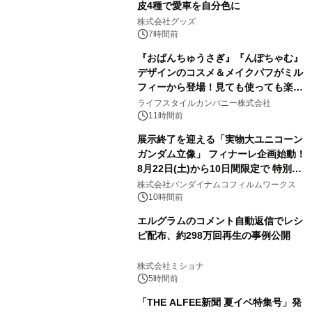
皮4種で愛車を自分色に
2
株式会社グッズ
7時間前
『おぱんちゅうさぎ』『んぽちゃむ』
デザインのコスメ＆メイクパフがミル
フィーから登場！見ても使っても楽し
3
い、ポップでキュートなコレクショ
ライフスタイルカンパニー株式会社
ン。
11時間前
展示終了を迎える「実物大ユニコーン
ガンダム立像」 フィナーレ企画始動！
8月22日(土)から10日間限定で 特別映
4
像『UNICORN GUNDAM Statue ―
株式会社バンダイナムコフィルムワークス
BEYOND POSSIBILITY ―』を上映！
10時間前
エルグラムのコメント自動返信でレシ
ピ配布、約298万回再生の事例公開
5
株式会社ミショナ
5時間前
「THE ALFEE新聞 夏イベ特集号」発