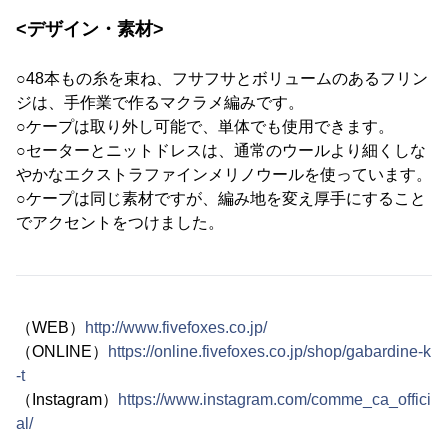
<デザイン・素材>
○48本もの糸を束ね、フサフサとボリュームのあるフリン
ジは、手作業で作るマクラメ編みです。
○ケープは取り外し可能で、単体でも使用できます。
○セーターとニットドレスは、通常のウールより細くしな
やかなエクストラファインメリノウールを使っています。
○ケープは同じ素材ですが、編み地を変え厚手にすること
でアクセントをつけました。
（WEB）
http://www.fivefoxes.co.jp/
（ONLINE）
https://online.fivefoxes.co.jp/shop/gabardine-k
-t
（Instagram）
https://www.instagram.com/comme_ca_offici
al/