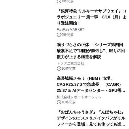
7時間前
『銀河特急 ミルキー☆サブウェイ』コ
ラボジュエリー 第一弾 8/10（月）よ
り受注開始！
FanFun MARKET
9時間前
眠りづらさの正体──シリーズ第四回
酸素不足で"細胞が膨張し"、眠りの回
復力が止まる構造を解説
トラタニ株式会社
10時間前
高帯域幅メモリ（HBM）市場、
CAGR25.37％で急成長｜（CAGR）
25.37％ AIデータセンター・GPU需要
拡大が2035年の市場成長を牽引
株式会社レポートオーシャン
10時間前
『おぱんちゅうさぎ』『んぽちゃむ』
デザインのコスメ＆メイクパフがミル
フィーから登場！見ても使っても楽し