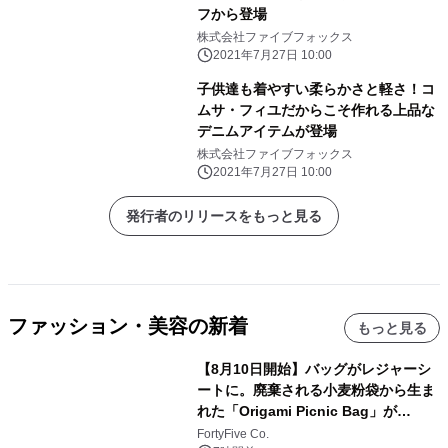
フから登場
株式会社ファイブフォックス
2021年7月27日 10:00
子供達も着やすい柔らかさと軽さ！コ
ムサ・フィユだからこそ作れる上品な
デニムアイテムが登場
株式会社ファイブフォックス
2021年7月27日 10:00
発行者のリリースをもっと見る
ファッション・美容の新着
もっと見る
【8月10日開始】バッグがレジャーシ
ートに。廃棄される小麦粉袋から生ま
れた「Origami Picnic Bag」が
Makuakeに登場
FortyFive Co.