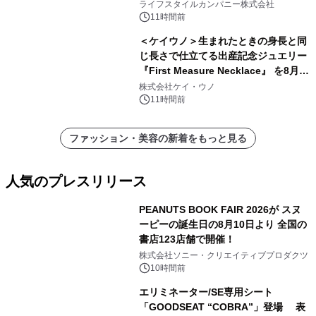
い、ポップでキュートなコレクショ
ライフスタイルカンパニー株式会社
ン。
11時間前
＜ケイウノ＞生まれたときの身長と同
じ長さで仕立てる出産記念ジュエリー
『First Measure Necklace』 を8月14
日(金)に発売
株式会社ケイ・ウノ
11時間前
ファッション・美容の新着をもっと見る
人気のプレスリリース
PEANUTS BOOK FAIR 2026が スヌ
ーピーの誕生日の8月10日より 全国の
書店123店舗で開催！
1
株式会社ソニー・クリエイティブプロダクツ
10時間前
エリミネーター/SE専用シート
「GOODSEAT “COBRA”」登場 表