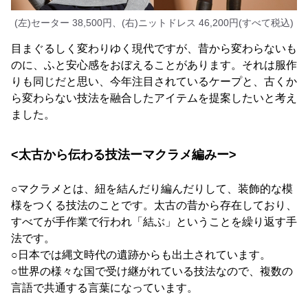
(左)セーター 38,500円、(右)ニットドレス 46,200円(すべて税込)
目まぐるしく変わりゆく現代ですが、昔から変わらないも
のに、ふと安心感をおぼえることがあります。それは服作
りも同じだと思い、今年注目されているケープと、古くか
ら変わらない技法を融合したアイテムを提案したいと考え
ました。
<太古から伝わる技法ーマクラメ編みー>
○マクラメとは、紐を結んだり編んだりして、装飾的な模
様をつくる技法のことです。太古の昔から存在しており、
すべてが手作業で行われ「結ぶ」ということを繰り返す手
法です。
○日本では縄文時代の遺跡からも出土されています。
○世界の様々な国で受け継がれている技法なので、複数の
言語で共通する言葉になっています。