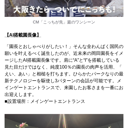
CM「こっちが先」篇のワンシーン
【AI搭載園長像】
「園長とおしゃべりがしたい！」そんな全わんぱく国民の
願いを叶えるべく誕生したのが、近未来の岡田園長をイメ
ージしたAI搭載園長像です。肩に“A”と“I”を搭載している
見た目だけではなく、純度100％の園長の肉声を活用、「
えい、あい」と相槌を打ちます。ひらかたパークなりの最
新テクノロジーを駆使し3パターンの会話が可能です。メ
インゲートエントランスで、来園したお客さまを一番にお
出迎えします。
■設置場所：メインゲートエントランス