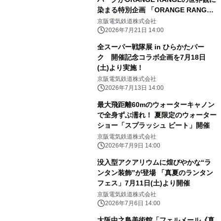
染まる特別企画 「ORANGE RANGE
25th Anniversary！ めんそーれ、ひ
京阪電気鉄道株式会社
らパー！」
2026年7月21日 14:00
全スーパー戦隊展 in ひらかたパー
ク 開催記念コラボ企画を7月18日
(土)より実施！
京阪電気鉄道株式会社
2026年7月13日 14:00
最大飛距離60mのウォーターキャノン
で全身ずぶ濡れ！ 夏限定のウォーター
ショー「スプラッシュ ビート」開催
京阪電気鉄道株式会社
2026年7月9日 14:00
没入型アクアリウムに煌びやかな“ラ
ンタン装飾”が登場 「真夏のランタン
フェス」7月11日(土)より開催
京阪電気鉄道株式会社
2026年7月6日 14:00
大阪中之島美術館「フェルメール《真