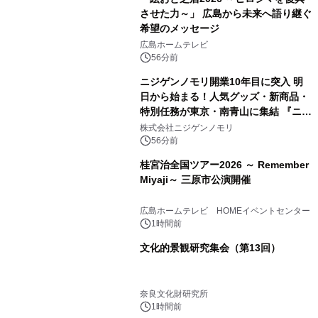
させた力～」 広島から未来へ語り継ぐ
希望のメッセージ
広島ホームテレビ
56分前
ニジゲンノモリ開業10年目に突入 明
日から始まる！人気グッズ・新商品・
特別任務が東京・南青山に集結 『ニジ
ゲンノモリ POPUPストア in Annex
株式会社ニジゲンノモリ
Aoyama』
56分前
桂宮治全国ツアー2026 ～ Remember
Miyaji～ 三原市公演開催
広島ホームテレビ HOMEイベントセンター
1時間前
文化的景観研究集会（第13回）
奈良文化財研究所
1時間前