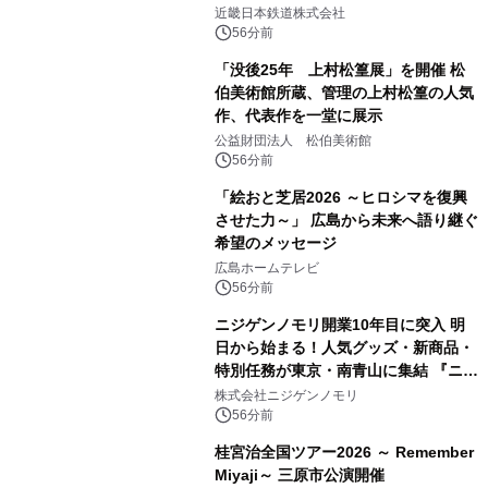
近畿日本鉄道株式会社
56分前
「没後25年 上村松篁展」を開催 松
伯美術館所蔵、管理の上村松篁の人気
作、代表作を一堂に展示
公益財団法人 松伯美術館
56分前
「絵おと芝居2026 ～ヒロシマを復興
させた力～」 広島から未来へ語り継ぐ
希望のメッセージ
広島ホームテレビ
56分前
ニジゲンノモリ開業10年目に突入 明
日から始まる！人気グッズ・新商品・
特別任務が東京・南青山に集結 『ニジ
ゲンノモリ POPUPストア in Annex
株式会社ニジゲンノモリ
Aoyama』
56分前
桂宮治全国ツアー2026 ～ Remember
Miyaji～ 三原市公演開催