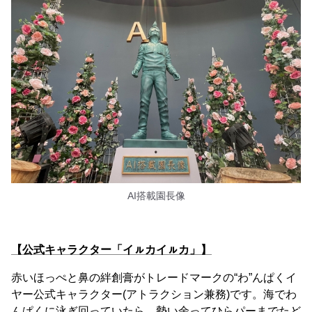
AI搭載園長像
【公式キャラクター「イㇽカイㇽカ」】
赤いほっぺと鼻の絆創膏がトレードマークの“わ”んぱくイ
ヤー公式キャラクター(アトラクション兼務)です。海でわ
んぱくに泳ぎ回っていたら、勢い余ってひらパーまでたど