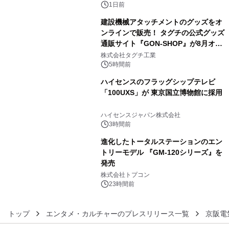
1日前
建設機械アタッチメントのグッズをオ
ンラインで販売！ タグチの公式グッズ
通販サイト『GON-SHOP』が8月オー
4
プン
株式会社タグチ工業
5時間前
ハイセンスのフラッグシップテレビ
「100UXS」が 東京国立博物館に採用
5
ハイセンスジャパン株式会社
3時間前
進化したトータルステーションのエン
トリーモデル 『GM-120シリーズ』を
発売
6
株式会社トプコン
23時間前
トップ
エンタメ・カルチャーのプレスリリース一覧
京阪電