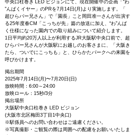
中央口柱巻き LED ビジョンにて、現在開催中の企画「“わ
”んぱくイヤー」のPRを7月14日(月)より実施します。「
超ひらパー兄さん」で「園長」こと岡田准一さんが出演す
る25年度春CM「こっちが先」篇の放送に加え、“わ”んぱ
く仕様になった園内での取り組みについて紹介します。
1日平均約20万人以上が利用するJR大阪駅中央口前で、超
ひらパー兄さんが大阪駅にお越しのお客さまに、「大阪き
たら、ついでにこっちも」と、ひらかたパークへの来園を
呼びかけます。
掲出期間
2025年7月14日(月)〜7月20日(日)
放映時間：6:00～24:00
放映ロール：15秒/3分
掲出場所
大阪駅中央口柱巻き LED ビジョン
(大阪市北区梅田3丁目1中央口)
※駅係員へのお問い合わせはご遠慮ください。
※写真撮影・ご観覧の際は周囲への配慮をお願いいたしま