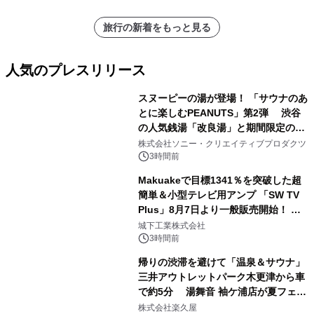
旅行の新着をもっと見る
人気のプレスリリース
スヌーピーの湯が登場！ 「サウナのあ
とに楽しむPEANUTS」第2弾 渋谷
の人気銭湯「改良湯」と期間限定のコ
1
ラボレーション サウナイキタイコラ
株式会社ソニー・クリエイティブプロダクツ
ボグッズも発売決定！
3時間前
Makuakeで目標1341％を突破した超
簡単＆小型テレビ用アンプ 「SW TV
Plus」8月7日より一般販売開始！ ケ
2
ーブル1本つなぐだけ、テレビの音が
城下工業株式会社
ぐっと豊かに
3時間前
帰りの渋滞を避けて「温泉＆サウナ」
三井アウトレットパーク木更津から車
で約5分 湯舞音 袖ケ浦店が夏フェア
3
メニューを提供
株式会社楽久屋