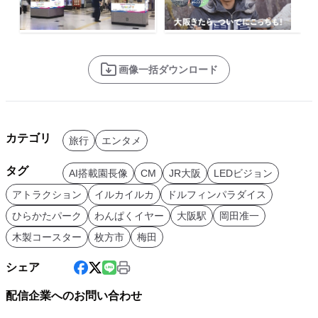
画像一括ダウンロード
カテゴリ
旅行
エンタメ
タグ
AI搭載園長像
CM
JR大阪
LEDビジョン
アトラクション
イルカイルカ
ドルフィンパラダイス
ひらかたパーク
わんぱくイヤー
大阪駅
岡田准一
木製コースター
枚方市
梅田
シェア
配信企業へのお問い合わせ