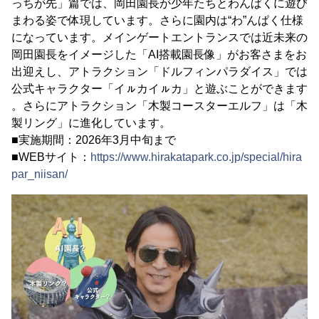
っちが先」篇では、岡田園長が少年たちとわんぱくに遊び
まわる姿で体現しています。さらに園内は“わ”んぱく仕様
になっています。メインゲートエントランスでは近未来の
岡田園長をイメージした「AI搭載園長像」がお客さまをお
出迎えし、アトラクション「ドルフィンパラダイス」では
公式キャラクター「イㇽカイㇽカ」と遊ぶことができます
。さらにアトラクション「木製コースターエルフ」は「木
製リング」に進化しています。
■実施期間：2026年3月中旬まで
■WEBサイト：
https://www.hirakatapark.co.jp/special/hira
par_niisan/