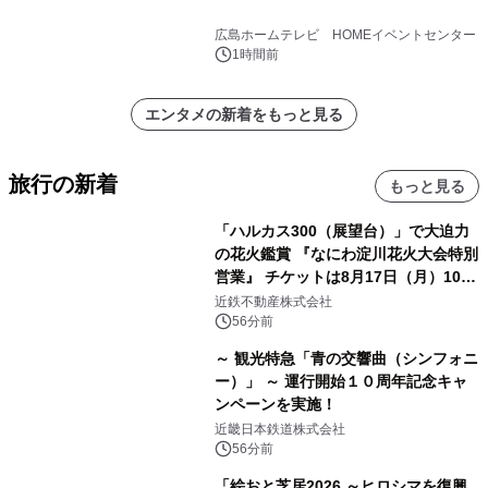
広島ホームテレビ HOMEイベントセンター
1時間前
エンタメの新着をもっと見る
旅行の新着
もっと見る
「ハルカス300（展望台）」で大迫力
の花火鑑賞 『なにわ淀川花火大会特別
営業』 チケットは8月17日（月）10時
00分から販売開始！
近鉄不動産株式会社
56分前
～ 観光特急「青の交響曲（シンフォニ
ー）」 ～ 運行開始１０周年記念キャ
ンペーンを実施！
近畿日本鉄道株式会社
56分前
「絵おと芝居2026 ～ヒロシマを復興