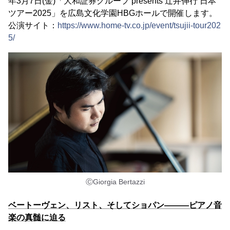
年3月7日(金)「大和証券グループ presents 辻󠄀井伸行 日本
ツアー2025」を広島文化学園HBGホールで開催します。
公演サイト：
https://www.home-tv.co.jp/event/tsujii-tour202
5/
ⒸGiorgia Bertazzi
ベートーヴェン、リスト、そしてショパン―――ピアノ音
楽の真髄に迫る