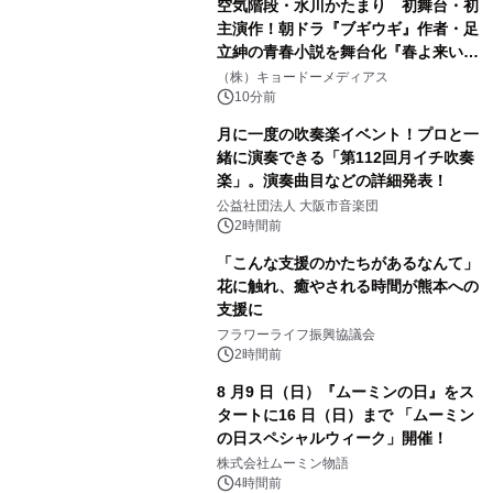
空気階段・水川かたまり 初舞台・初
主演作！朝ドラ『ブギウギ』作者・足
立紳の青春小説を舞台化『春よ来い、
マジで来い』キービジュアル解禁！
（株）キョードーメディアス
10分前
月に一度の吹奏楽イベント！プロと一
緒に演奏できる「第112回月イチ吹奏
楽」。演奏曲目などの詳細発表！
公益社団法人 大阪市音楽団
2時間前
「こんな支援のかたちがあるなんて」
花に触れ、癒やされる時間が熊本への
支援に
フラワーライフ振興協議会
2時間前
8 月9 日（日）『ムーミンの日』をス
タートに16 日（日）まで 「ムーミン
の日スペシャルウィーク」開催！
株式会社ムーミン物語
4時間前