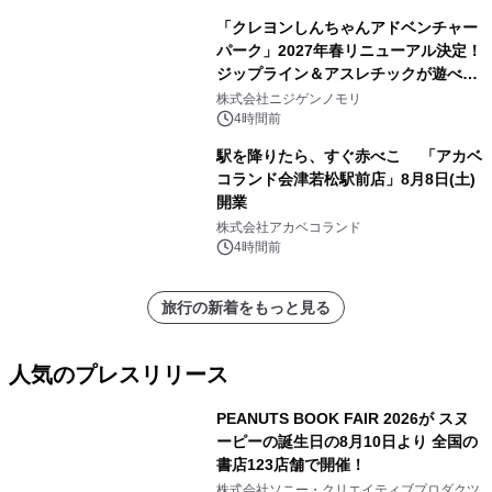
「クレヨンしんちゃんアドベンチャー
パーク」2027年春リニューアル決定！
ジップライン＆アスレチックが遊べる
のは今年が最後！ 「ラスト！ドキがム
株式会社ニジゲンノモリ
ネムネ～大作戦！」始動
4時間前
駅を降りたら、すぐ赤べこ 「アカベ
コランド会津若松駅前店」8月8日(土)
開業
株式会社アカベコランド
4時間前
旅行の新着をもっと見る
人気のプレスリリース
PEANUTS BOOK FAIR 2026が スヌ
ーピーの誕生日の8月10日より 全国の
書店123店舗で開催！
1
株式会社ソニー・クリエイティブプロダクツ