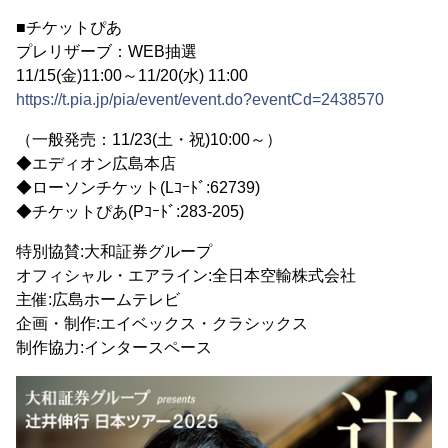
■チケットぴあ
プレリザーブ：WEB抽選
11/15(金)11:00～11/20(水) 11:00
https://t.pia.jp/pia/event/event.do?eventCd=2438570
（一般発売：11/23(土・祝)10:00～）
◆エディオン広島本店
◆ローソンチケット(Lｺｰﾄﾞ:62739)
◆チケットぴあ(Pｺｰﾄﾞ:283-205)
特別協賛:大和証券グループ
オフィシャル・エアライン:全日本空輸株式会社
主催:広島ホームテレビ
企画・制作:エイベックス・クラシックス
制作協力:インタースペース