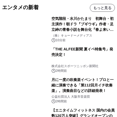
エンタメの新着
もっと見る
空気階段・水川かたまり 初舞台・初
主演作！朝ドラ『ブギウギ』作者・足
立紳の青春小説を舞台化『春よ来い、
マジで来い』キービジュアル解禁！
（株）キョードーメディアス
10分前
「THE ALFEE新聞 夏イベ特集号」発
売決定！
株式会社スポーツニッポン新聞社
2時間前
月に一度の吹奏楽イベント！プロと一
緒に演奏できる「第112回月イチ吹奏
楽」。演奏曲目などの詳細発表！
公益社団法人 大阪市音楽団
2時間前
【エニタイムフィットネス 国内の会員
数120万人突破】グランドオープンの