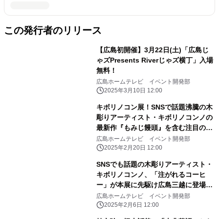
この発行者のリリース
【広島初開催】3月22日(土)「広島じ
ゃズPresents Riverじゃズ横丁」入場
無料！
広島ホームテレビ イベント開発部
2025年3月10日 12:00
キボリノコン展！SNSで話題沸騰の木
彫りアーティスト・キボリノコンノの
最新作『もみじ饅頭』を含む注目の作
品が、イベントに先駆けて先行展示！
広島ホームテレビ イベント開発部
2025年2月20日 12:00
SNSでも話題の木彫りアーティスト・
キボリノコンノ、「注がれるコーヒ
ー」が本展に先駆け広島三越に登場！
（特別無料展示）
広島ホームテレビ イベント開発部
2025年2月6日 12:00