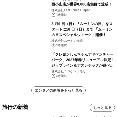
西小山店が世界6,000店舗目で達成！
株式会社Fast Fitness Japan
3時間前
8 月9 日（日）『ムーミンの日』をス
タートに16 日（日）まで 「ムーミン
の日スペシャルウィーク」開催！
株式会社ムーミン物語
4時間前
「クレヨンしんちゃんアドベンチャー
パーク」2027年春リニューアル決定！
ジップライン＆アスレチックが遊べる
のは今年が最後！ 「ラスト！ドキがム
株式会社ニジゲンノモリ
ネムネ～大作戦！」始動
4時間前
エンタメの新着をもっと見る
旅行の新着
もっと見る