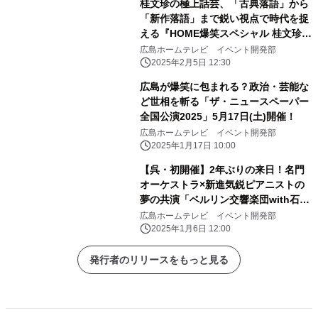
桂文珍の極上話芸、「古典落語」から
「新作落語」まで鋭い視点で時代を捉
える『HOME爆笑スペシャル 桂文珍独
演会』広島公演開催決定！
広島ホームテレビ イベント開発部
2025年2月5日 12:30
広島が爆笑に包まれる？政治・芸能な
ど世相を斬る「ザ・ニュースペーパー
全国公演2025」5月17日(土)開催！
広島ホームテレビ イベント開発部
2025年1月17日 10:00
【呉・初開催】2年ぶりの来日！名門
オーケストラ×新進気鋭ピアニストの
夢の共演「ベルリン交響楽団with石井
琢磨」
広島ホームテレビ イベント開発部
2025年1月6日 12:00
発行者のリリースをもっと見る