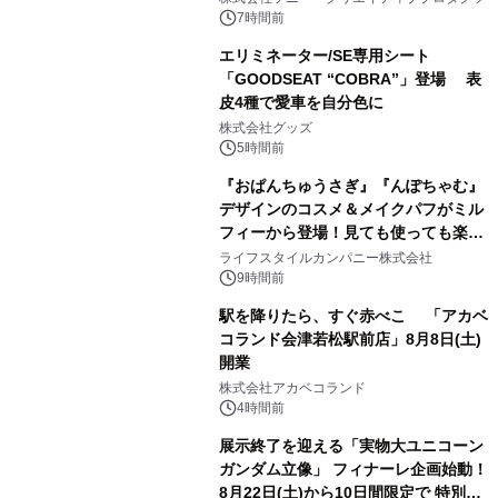
7時間前
エリミネーター/SE専用シート
「GOODSEAT “COBRA”」登場 表
皮4種で愛車を自分色に
2
株式会社グッズ
5時間前
『おぱんちゅうさぎ』『んぽちゃむ』
デザインのコスメ＆メイクパフがミル
フィーから登場！見ても使っても楽し
3
い、ポップでキュートなコレクショ
ライフスタイルカンパニー株式会社
ン。
9時間前
駅を降りたら、すぐ赤べこ 「アカベ
コランド会津若松駅前店」8月8日(土)
開業
4
株式会社アカベコランド
4時間前
展示終了を迎える「実物大ユニコーン
ガンダム立像」 フィナーレ企画始動！
8月22日(土)から10日間限定で 特別映