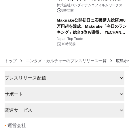
5
像『UNICORN GUNDAM Statue ―
株式会社バンダイナムコフィルムワークス
BEYOND POSSIBILITY ―』を上映！
8時間前
Makuake公開初日に応援購入総額300
万円超を達成、Makuake「今日のラン
キング」総合3位も獲得。 YECHAN音
6
浴シンギングボウル第2弾の大型サイ
Japan Top Trade
ズ（XL・2XL・3XL）を先行販売中
10時間前
トップ
エンタメ・カルチャーのプレスリリース一覧
広島ホ
プレスリリース配信
サポート
関連サービス
•
運営会社