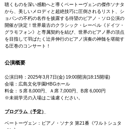
聴くものを深い感動へと導くベートーヴェンの傑作ソナタ
から、美しいメロディと超絶技巧に圧倒されるリスト、シ
ョパンの不朽の名作を披露する待望のピアノ・ソロ公演の
開催が決定！世界最古のクラシック・レーベル《ドイツ・
グラモフォン》と専属契約を結び、世界のピアノ界の頂点
を目指して羽ばたく辻󠄀井伸行のピアノ演奏の神髄を堪能す
る圧巻のコンサート！
公演概要
公演日時：2025年3月7日(金) 19:00開演(18:15開場)
会場：広島文化学園HBGホール
料金：Ｓ席 8,000円、Ａ席 7,000円、B席 6,000円
※未就学児の入場はご遠慮ください。
プログラム（予定）
ベートーヴェン：ピアノ・ソナタ 第21番《ワルトシュタ