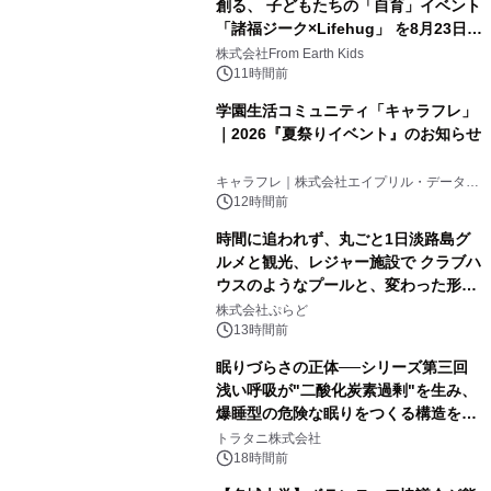
創る、 子どもたちの「自育」イベント
「諸福ジーク×Lifehug」 を8月23日
(日)開催
株式会社From Earth Kids
11時間前
学園生活コミュニティ「キャラフレ」
｜2026『夏祭りイベント』のお知らせ
キャラフレ｜株式会社エイプリル・データ・
デザインズ
12時間前
時間に追われず、丸ごと1日淡路島グ
ルメと観光、レジャー施設で クラブハ
ウスのようなプールと、変わった形の
サウナも 「THE BOXY AWAJI」のお
株式会社ぷらど
得な素泊まり連泊プランで
13時間前
眠りづらさの正体──シリーズ第三回
浅い呼吸が"二酸化炭素過剰"を生み、
爆睡型の危険な眠りをつくる構造を解
説
トラタニ株式会社
18時間前