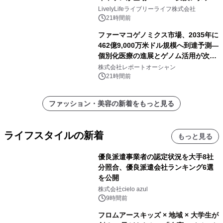
ー付きでスマホからパソコンまで幅広
LivelyLifeライブリーライフ株式会社
く活用可能
21時間前
ファーマコゲノミクス市場、2035年に
462億9,000万米ドル規模へ到達予測―
個別化医療の進展とゲノム活用が次世
代ヘルスケア投資を加速
株式会社レポートオーシャン
21時間前
ファッション・美容の新着をもっと見る
ライフスタイルの新着
もっと見る
優良派遣事業者の認定状況を大手8社
分照合、優良派遣会社ランキング6選
を公開
株式会社cielo azul
9時間前
フロムアースキッズ × 地域 × 大学生が