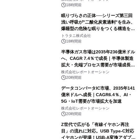
18時間前
眠りづらさの正体──シリーズ第三回
浅い呼吸が"二酸化炭素過剰"を生み、
爆睡型の危険な眠りをつくる構造を解
説
トラタニ株式会社
18時間前
半導体ガス市場は2035年236億米ドル
へ、CAGR 7.4％で成長｜半導体製造
拡大・先端プロセス需要が市場成長を
加速
株式会社レポートオーシャン
20時間前
データコンバータIC市場、2035年141
億米ドルへ成長｜CAGR6.4％、AI・
5G・IoT需要が市場拡大を加速
株式会社レポートオーシャン
20時間前
Z世代で広がる「有線イヤホン再注
目」の流れに対応。USB Type-C対応
イヤホンが登場！USB-A変換アダプタ