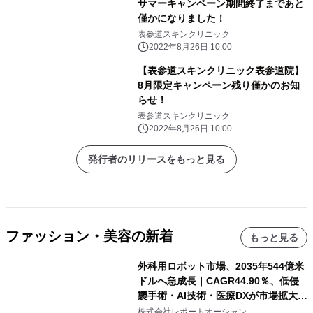
サマーキャンペーン期間終了まであと
僅かになりました！
表参道スキンクリニック
2022年8月26日 10:00
【表参道スキンクリニック表参道院】
8月限定キャンペーン残り僅かのお知
らせ！
表参道スキンクリニック
2022年8月26日 10:00
発行者のリリースをもっと見る
ファッション・美容の新着
もっと見る
外科用ロボット市場、2035年544億米
ドルへ急成長｜CAGR44.90％、低侵
襲手術・AI技術・医療DXが市場拡大を
牽引
株式会社レポートオーシャン