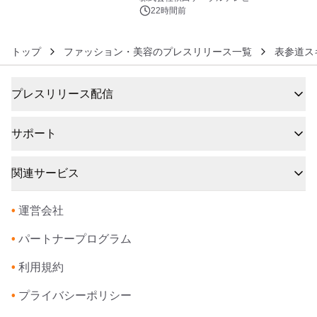
るパッケージ～ 9月1日(火)秋田県内で
22時間前
販売開始
トップ
ファッション・美容のプレスリリース一覧
表参道ス
プレスリリース配信
サポート
関連サービス
•
運営会社
•
パートナープログラム
•
利用規約
•
プライバシーポリシー