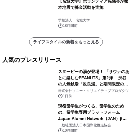
【名城大学】ボランティア協議会が熊
本地震で募金活動を実施
学校法人 名城大学
18時間前
ライフスタイルの新着をもっと見る
人気のプレスリリース
スヌーピーの湯が登場！ 「サウナのあ
とに楽しむPEANUTS」第2弾 渋谷
の人気銭湯「改良湯」と期間限定のコ
1
ラボレーション サウナイキタイコラ
株式会社ソニー・クリエイティブプロダクツ
ボグッズも発売決定！
1日前
現役留学生がつくる、留学生のため
の、留学生専用プラットフォーム
Japan Alumni Network（JAN）β版
2
をリリース
一般社団法人日本国際化推進協会
10時間前