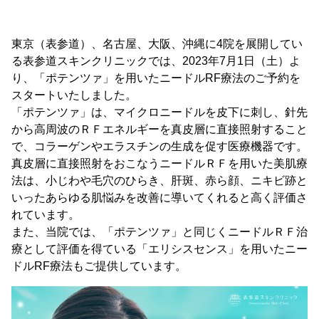
東京（表参道）、名古屋、大阪、沖縄に4院を展開してい
る表参道スキンクリニックでは、2023年7月1日（土）よ
り、「ポテンツァ」を用いたニードルRF療法のご予約を
スタートいたしました。
「ポテンツァ」は、マイクロニードルを皮下に刺し、針先
から高周波のＲＦエネルギーを真皮層に直接照射すること
で、コラーゲンやエラスチンの生成を促す医療機器です。
真皮層に直接照射をおこなうニードルＲＦを用いた美肌療
法は、小じわや毛穴のひらき、肝斑、赤ら顔、ニキビ跡と
いったあらゆる肌悩みを改善に導いてくれると高く評価さ
れています。
また、当院では、「ポテンツァ」と同じくニードルＲＦ治
療として評価を得ている「エリシスセンス」を用いたニー
ドルRF療法もご提供しています。