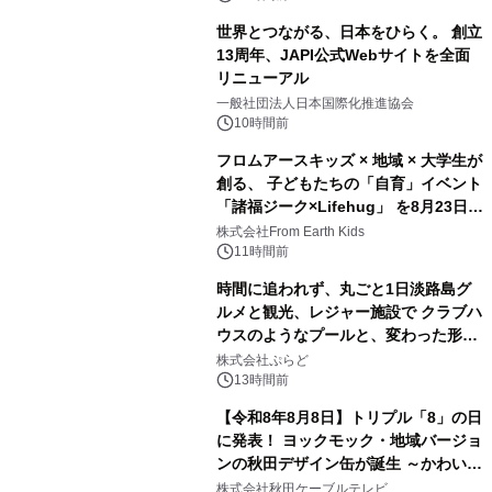
世界とつながる、日本をひらく。 創立
13周年、JAPI公式Webサイトを全面
リニューアル
3
一般社団法人日本国際化推進協会
10時間前
フロムアースキッズ × 地域 × 大学生が
創る、 子どもたちの「自育」イベント
「諸福ジーク×Lifehug」 を8月23日
4
(日)開催
株式会社From Earth Kids
11時間前
時間に追われず、丸ごと1日淡路島グ
ルメと観光、レジャー施設で クラブハ
ウスのようなプールと、変わった形の
5
サウナも 「THE BOXY AWAJI」のお
株式会社ぷらど
得な素泊まり連泊プランで
13時間前
【令和8年8月8日】トリプル「8」の日
に発表！ ヨックモック・地域バージョ
ンの秋田デザイン缶が誕生 ～かわいい
6
秋田犬の子犬と秋田の四季と名所を巡
株式会社秋田ケーブルテレビ